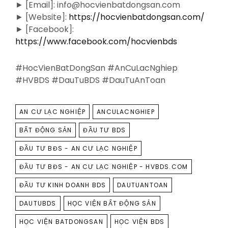
► [Email]: info@hocvienbatdongsan.com
► [Website]:
https://hocvienbatdongsan.com/
► [Facebook]:
https://www.facebook.com/hocvienbds
#HocVienBatDongSan #AnCuLacNghiep
#HVBDS #DauTuBDS #DauTuAnToan
TAGS
AN CƯ LẠC NGHIỆP
ANCULACNGHIEP
BẤT ĐỘNG SẢN
ĐẦU TƯ BDS
ĐẦU TƯ BĐS - AN CƯ LẠC NGHIỆP
ĐẦU TƯ BĐS - AN CƯ LẠC NGHIỆP - HVBDS.COM
ĐẦU TƯ KINH DOANH BDS
DAUTUANTOAN
DAUTUBDS
HỌC VIỆN BẤT ĐỘNG SẢN
HỌC VIỆN BATDONGSAN
HỌC VIỆN BDS