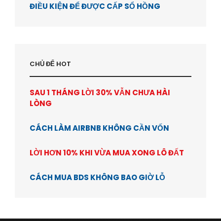
ĐIỀU KIỆN ĐỂ ĐƯỢC CẤP SỔ HỒNG
CHỦ ĐỂ HOT
SAU 1 THÁNG LỜI 30% VẪN CHƯA HÀI
LÒNG
CÁCH LÀM AIRBNB KHÔNG CẦN VỐN
LỜI HƠN 10% KHI VỪA MUA XONG LÔ ĐẤT
CÁCH MUA BDS KHÔNG BAO GIỜ LỖ