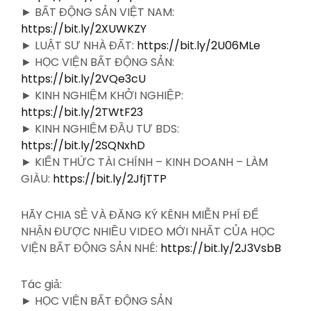
► BẤT ĐỘNG SẢN VIỆT NAM:
https://bit.ly/2XUWKZY
► LUẬT SƯ NHÀ ĐẤT:
https://bit.ly/2U06MLe
► HỌC VIỆN BẤT ĐỘNG SẢN:
https://bit.ly/2VQe3cU
► KINH NGHIỆM KHỞI NGHIỆP:
https://bit.ly/2TWtF23
► KINH NGHIỆM ĐẦU TƯ BDS:
https://bit.ly/2SQNxhD
► KIẾN THỨC TÀI CHÍNH – KINH DOANH – LÀM
GIÀU:
https://bit.ly/2JfjTTP
HÃY CHIA SẺ VÀ ĐĂNG KÝ KÊNH MIỄN PHÍ ĐỂ
NHẬN ĐƯỢC NHIỀU VIDEO MỚI NHẤT CỦA HỌC
VIỆN BẤT ĐỘNG SẢN NHÉ:
https://bit.ly/2J3VsbB
Tác giả:
► HỌC VIỆN BẤT ĐỘNG SẢN