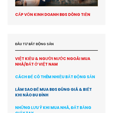
CẤP VỐN KINH DOANH BĐS DÒNG TIỀN
ĐẦU TƯ BẤT ĐỘNG SẢN
VIỆT KIỀU & NGƯỜI NƯỚC NGOÀI MUA
NHÀ/ĐẤT Ở VIỆT NAM
CÁCH ĐỂ CÓ THÊM NHIỀU BẤT ĐỘNG SẢN
LÀM SAO ĐỂ MUA BĐS ĐÚNG GIÁ & BIẾT
KHI NÀO ĐU ĐỈNH
NHỮNG LƯU Ý KHI MUA NHÀ, ĐẤT BẰNG