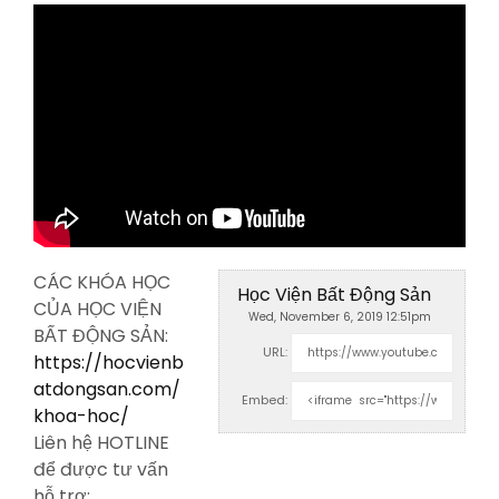
CÁC KHÓA HỌC
Học Viện Bất Động Sản
CỦA HỌC VIỆN
Wed, November 6, 2019 12:51pm
BẤT ĐỘNG SẢN:
URL:
https://hocvienb
atdongsan.com/
Embed:
khoa-hoc/
Liên hệ HOTLINE
để được tư vấn
hỗ
trợ: