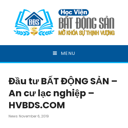
HỌC VIỆN BẤT ĐỘNG
MENU
SẢN
MỞ KHOÁ SỰ THỊNH VƯỢNG
Đầu tư BẤT ĐỘNG SẢN –
An cư lạc nghiệp –
HVBDS.COM
Posted
News
November 6, 2019
On