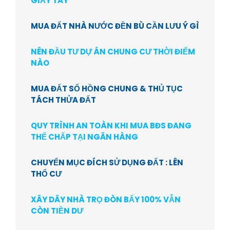
GIẤY TAY
MUA ĐẤT NHÀ NƯỚC ĐỀN BÙ CẦN LƯU Ý GÌ
NÊN ĐẦU TƯ DỰ ÁN CHUNG CƯ THỜI ĐIỂM
NÀO
MUA ĐẤT SỔ HỒNG CHUNG & THỦ TỤC
TÁCH THỬA ĐẤT
QUY TRÌNH AN TOÀN KHI MUA BĐS ĐANG
THẾ CHẤP TẠI NGÂN HÀNG
CHUYỂN MỤC ĐÍCH SỬ DỤNG ĐẤT : LÊN
THỔ CƯ
XÂY DÃY NHÀ TRỌ ĐÒN BẨY 100% VẪN
CÒN TIỀN DƯ