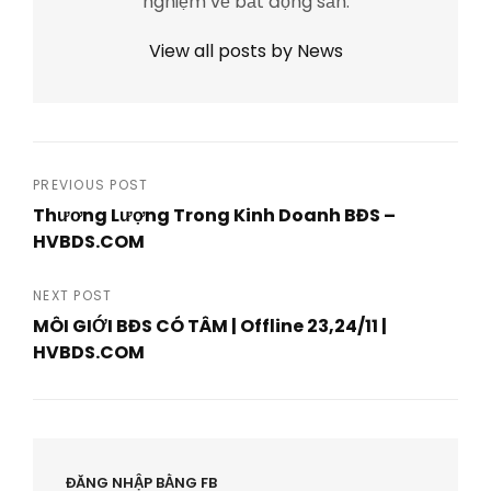
nghiệm về bất động sản.
View all posts by News
Post
PREVIOUS POST
Thương Lượng Trong Kinh Doanh BĐS –
navigation
HVBDS.COM
Previous
Post
NEXT POST
MÔI GIỚI BĐS CÓ TÂM | Offline 23,24/11 |
HVBDS.COM
Next
Post
ĐĂNG NHẬP BẰNG FB