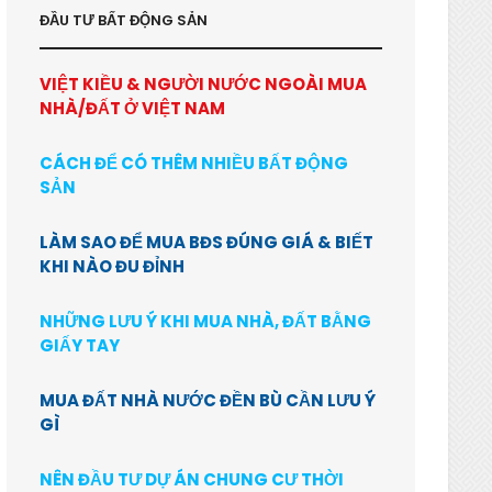
ĐẦU TƯ BẤT ĐỘNG SẢN
VIỆT KIỀU & NGƯỜI NƯỚC NGOÀI MUA
NHÀ/ĐẤT Ở VIỆT NAM
CÁCH ĐỂ CÓ THÊM NHIỀU BẤT ĐỘNG
SẢN
LÀM SAO ĐỂ MUA BĐS ĐÚNG GIÁ & BIẾT
KHI NÀO ĐU ĐỈNH
NHỮNG LƯU Ý KHI MUA NHÀ, ĐẤT BẰNG
GIẤY TAY
MUA ĐẤT NHÀ NƯỚC ĐỀN BÙ CẦN LƯU Ý
GÌ
NÊN ĐẦU TƯ DỰ ÁN CHUNG CƯ THỜI