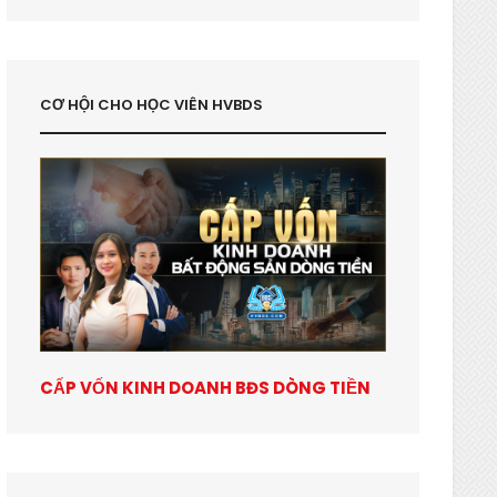
CƠ HỘI CHO HỌC VIÊN HVBDS
CẤP VỐN KINH DOANH BĐS DÒNG TIỀN