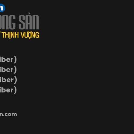
iber)
iber)
Viber)
iber)
n.com