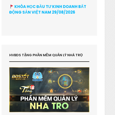
KHÓA HỌC ĐẦU TƯ KINH DOANH BẤT
ĐỘNG SẢN VIỆT NAM 29/08/2026
HVBDS TẶNG PHẦN MỀM QUẢN LÝ NHÀ TRỌ