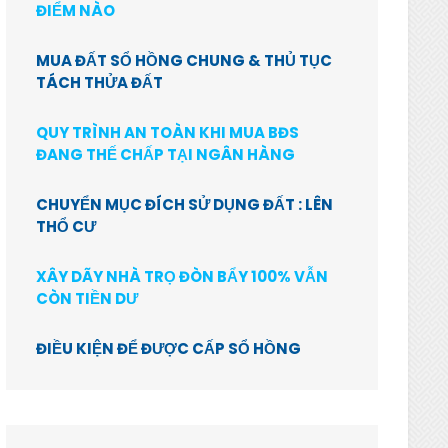
ĐIỂM NÀO
MUA ĐẤT SỔ HỒNG CHUNG & THỦ TỤC
TÁCH THỬA ĐẤT
QUY TRÌNH AN TOÀN KHI MUA BĐS
ĐANG THẾ CHẤP TẠI NGÂN HÀNG
CHUYỂN MỤC ĐÍCH SỬ DỤNG ĐẤT : LÊN
THỔ CƯ
XÂY DÃY NHÀ TRỌ ĐÒN BẨY 100% VẪN
CÒN TIỀN DƯ
ĐIỀU KIỆN ĐỂ ĐƯỢC CẤP SỔ HỒNG