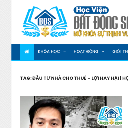
HỌC VIỆN BẤT ĐỘNG 
MỞ KHOÁ SỰ THỊNH VƯỢNG
KHÓA HỌC
HOẠT ĐỘNG
GIỚI TH
TAG:
ĐẦU TƯ NHÀ CHO THUÊ – LỢI HAY HẠI | 