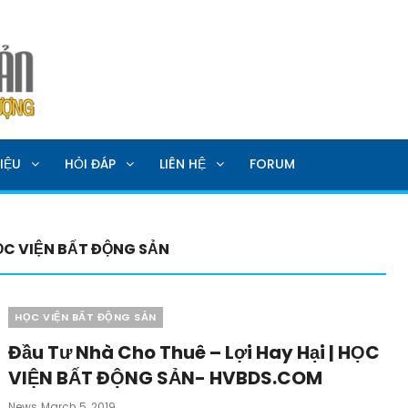
SẢN
IỆU
HỎI ĐÁP
LIÊN HỆ
FORUM
HỌC VIỆN BẤT ĐỘNG SẢN
Categories
HỌC VIỆN BẤT ĐỘNG SẢN
Đầu Tư Nhà Cho Thuê – Lợi Hay Hại | HỌC
VIỆN BẤT ĐỘNG SẢN- HVBDS.COM
Posted
News
March 5, 2019