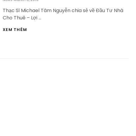
On
Thạc Sĩ Michael Tâm Nguyễn chia sẻ về Đầu Tư Nhà
Cho Thuê – Lợi …
ĐẦU
XEM THÊM
TƯ
NHÀ
CHO
THUÊ
–
LỢI
HAY
HẠI
|
HỌC
VIỆN
BẤT
ĐỘNG
SẢN-
HVBDS.COM