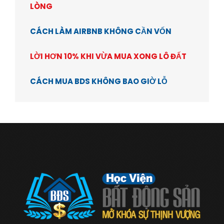
LÒNG
CÁCH LÀM AIRBNB KHÔNG CẦN VỐN
LỜI HƠN 10% KHI VỪA MUA XONG LÔ ĐẤT
CÁCH MUA BDS KHÔNG BAO GIỜ LỖ