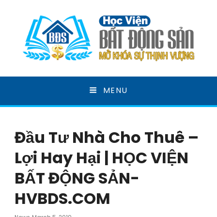
HỌC VIỆN BẤT ĐỘNG
MENU
SẢN
MỞ KHOÁ SỰ THỊNH VƯỢNG
Đầu Tư Nhà Cho Thuê –
Lợi Hay Hại | HỌC VIỆN
BẤT ĐỘNG SẢN-
HVBDS.COM
Posted