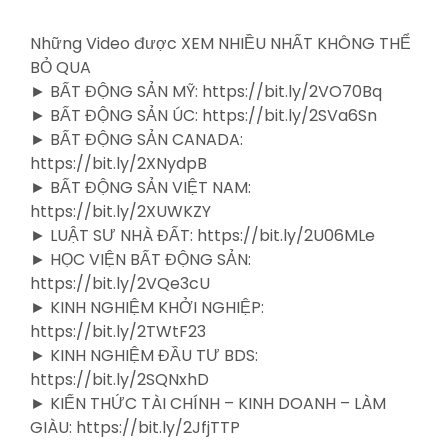
Những Video được XEM NHIỀU NHẤT KHÔNG THỂ
BỎ QUA
► BẤT ĐỘNG SẢN MỸ: https://bit.ly/2VO70Bq
► BẤT ĐỘNG SẢN ÚC: https://bit.ly/2SVa6Sn
► BẤT ĐỘNG SẢN CANADA:
https://bit.ly/2XNydpB
► BẤT ĐỘNG SẢN VIỆT NAM:
https://bit.ly/2XUWKZY
► LUẬT SƯ NHÀ ĐẤT: https://bit.ly/2U06MLe
► HỌC VIỆN BẤT ĐỘNG SẢN:
https://bit.ly/2VQe3cU
► KINH NGHIỆM KHỞI NGHIỆP:
https://bit.ly/2TWtF23
► KINH NGHIỆM ĐẦU TƯ BDS:
https://bit.ly/2SQNxhD
► KIẾN THỨC TÀI CHÍNH – KINH DOANH – LÀM
GIÀU: https://bit.ly/2JfjTTP