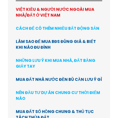
VIỆT KIỀU & NGƯỜI NƯỚC NGOÀI MUA
NHÀ/ĐẤT Ở VIỆT NAM
CÁCH ĐỂ CÓ THÊM NHIỀU BẤT ĐỘNG SẢN
LÀM SAO ĐỂ MUA BĐS ĐÚNG GIÁ & BIẾT
KHI NÀO ĐU ĐỈNH
NHỮNG LƯU Ý KHI MUA NHÀ, ĐẤT BẰNG
GIẤY TAY
MUA ĐẤT NHÀ NƯỚC ĐỀN BÙ CẦN LƯU Ý GÌ
NÊN ĐẦU TƯ DỰ ÁN CHUNG CƯ THỜI ĐIỂM
NÀO
MUA ĐẤT SỔ HỒNG CHUNG & THỦ TỤC
TÁCH THỬA ĐẤT