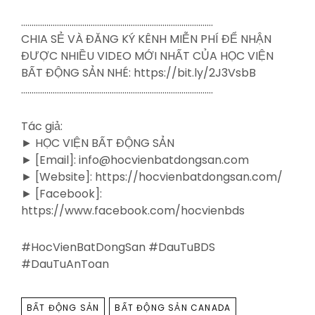
……………………………………………………………………………….
CHIA SẺ VÀ ĐĂNG KÝ KÊNH MIỄN PHÍ ĐỂ NHẬN
ĐƯỢC NHIỀU VIDEO MỚI NHẤT CỦA HỌC VIỆN
BẤT ĐỘNG SẢN NHÉ: https://bit.ly/2J3VsbB
……………………………………………………………………………….
Tác giả:
► HỌC VIỆN BẤT ĐỘNG SẢN
► [Email]: info@hocvienbatdongsan.com
► [Website]: https://hocvienbatdongsan.com/
► [Facebook]:
https://www.facebook.com/hocvienbds
#HocVienBatDongSan #DauTuBDS
#DauTuAnToan
TAGS
BẤT ĐỘNG SẢN
BẤT ĐỘNG SẢN CANADA