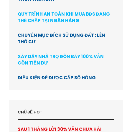
QUY TRÌNH AN TOÀN KHI MUA BĐS ĐANG
THẾ CHẤP TẠI NGÂN HÀNG
CHUYỂN MỤC ĐÍCH SỬ DỤNG ĐẤT : LÊN
THỔ CƯ
XÂY DÃY NHÀ TRỌ ĐÒN BẨY 100% VẪN
CÒN TIỀN DƯ
ĐIỀU KIỆN ĐỂ ĐƯỢC CẤP SỔ HỒNG
CHỦ ĐỂ HOT
SAU 1 THÁNG LỜI 30% VẪN CHƯA HÀI