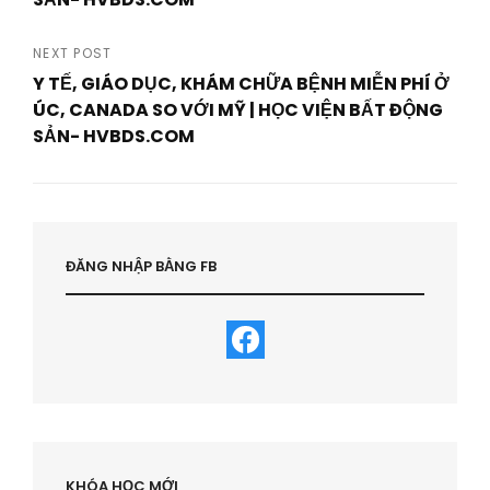
Previous
Post
NEXT POST
Y TẾ, GIÁO DỤC, KHÁM CHỮA BỆNH MIỄN PHÍ Ở
ÚC, CANADA SO VỚI MỸ | HỌC VIỆN BẤT ĐỘNG
SẢN- HVBDS.COM
Next
Post
ĐĂNG NHẬP BẰNG FB
KHÓA HỌC MỚI