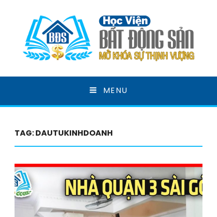
HỌC VIỆN BẤT ĐỘNG
MENU
SẢN
MỞ KHOÁ SỰ THỊNH VƯỢNG
TAG:
DAUTUKINHDOANH