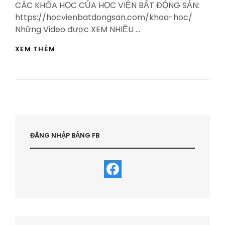
CÁC KHÓA HỌC CỦA HỌC VIỆN BẤT ĐỘNG SẢN:
https://hocvienbatdongsan.com/khoa-hoc/
Những Video được XEM NHIỀU …
BƯỚC
XEM THÊM
QUAN
TRỌNG
NHẤT
TRƯỚC
KHI
ĐẦU
TƯ
KINH
DOANH
ĐĂNG NHẬP BẰNG FB
–
HVBDS.COM