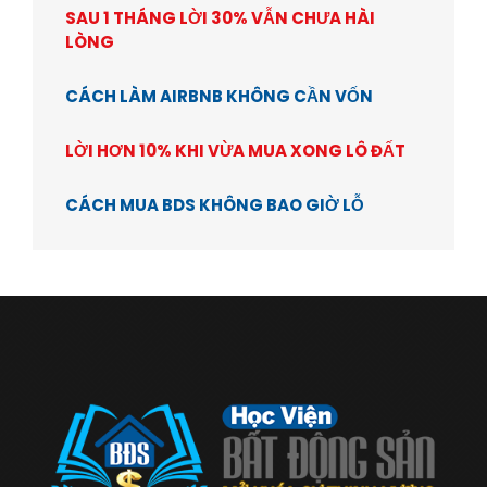
SAU 1 THÁNG LỜI 30% VẪN CHƯA HÀI
LÒNG
CÁCH LÀM AIRBNB KHÔNG CẦN VỐN
LỜI HƠN 10% KHI VỪA MUA XONG LÔ ĐẤT
CÁCH MUA BDS KHÔNG BAO GIỜ LỖ