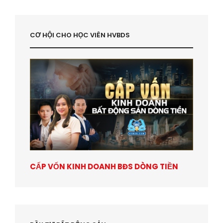
CƠ HỘI CHO HỌC VIÊN HVBDS
CẤP VỐN KINH DOANH BĐS DÒNG TIỀN