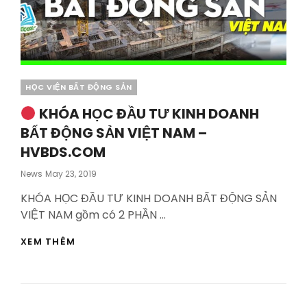
Categories
HỌC VIỆN BẤT ĐỘNG SẢN
KHÓA HỌC ĐẦU TƯ KINH DOANH
BẤT ĐỘNG SẢN VIỆT NAM –
HVBDS.COM
Posted
News
May 23, 2019
On
KHÓA HỌC ĐẦU TƯ KINH DOANH BẤT ĐỘNG SẢN
VIỆT NAM gồm có 2 PHẦN …
XEM THÊM
KHÓA
HỌC
ĐẦU
TƯ
KINH