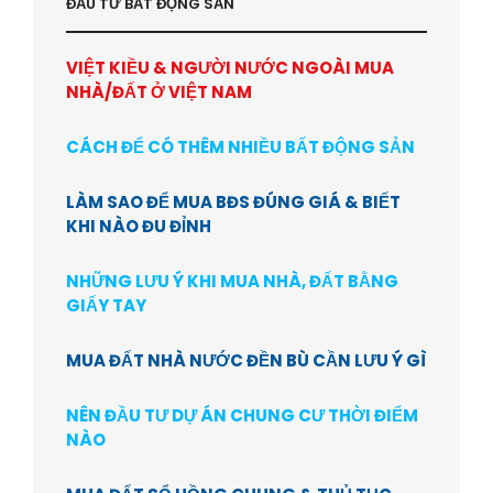
ĐẦU TƯ BẤT ĐỘNG SẢN
VIỆT KIỀU & NGƯỜI NƯỚC NGOÀI MUA
NHÀ/ĐẤT Ở VIỆT NAM
CÁCH ĐỂ CÓ THÊM NHIỀU BẤT ĐỘNG SẢN
LÀM SAO ĐỂ MUA BĐS ĐÚNG GIÁ & BIẾT
KHI NÀO ĐU ĐỈNH
NHỮNG LƯU Ý KHI MUA NHÀ, ĐẤT BẰNG
GIẤY TAY
MUA ĐẤT NHÀ NƯỚC ĐỀN BÙ CẦN LƯU Ý GÌ
NÊN ĐẦU TƯ DỰ ÁN CHUNG CƯ THỜI ĐIỂM
NÀO