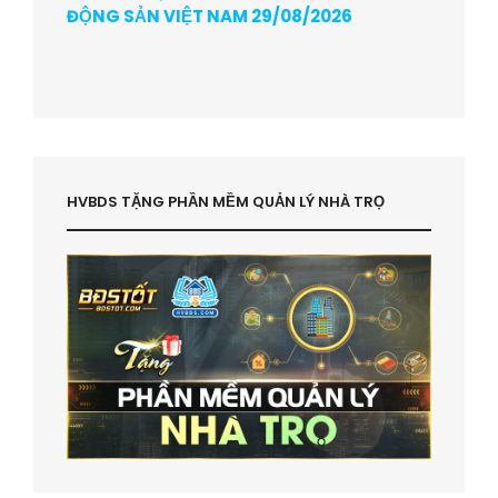
ĐỘNG SẢN VIỆT NAM 29/08/2026
HVBDS TẶNG PHẦN MỀM QUẢN LÝ NHÀ TRỌ