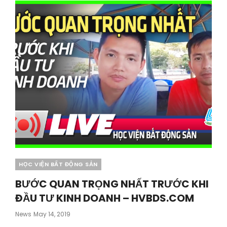
DOANH
BẤT
ĐỘNG
SẢN
VIỆT
NAM
–
HVBDS.COM
Categories
HỌC VIỆN BẤT ĐỘNG SẢN
BƯỚC QUAN TRỌNG NHẤT TRƯỚC KHI
ĐẦU TƯ KINH DOANH – HVBDS.COM
Posted
News
May 14, 2019
On