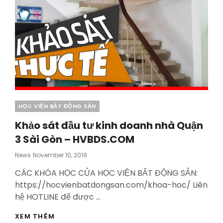
Categories
HỌC VIỆN BẤT ĐỘNG SẢN
Khảo sát đầu tư kinh doanh nhà Quận
3 Sài Gòn – HVBDS.COM
Posted
News
November 10, 2019
On
CÁC KHÓA HỌC CỦA HỌC VIỆN BẤT ĐỘNG SẢN:
https://hocvienbatdongsan.com/khoa-hoc/ Liên
hệ HOTLINE để được …
KHẢO
XEM THÊM