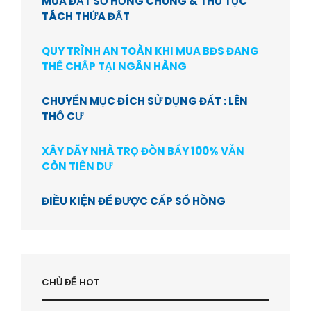
MUA ĐẤT SỔ HỒNG CHUNG & THỦ TỤC
TÁCH THỬA ĐẤT
QUY TRÌNH AN TOÀN KHI MUA BĐS ĐANG
THẾ CHẤP TẠI NGÂN HÀNG
CHUYỂN MỤC ĐÍCH SỬ DỤNG ĐẤT : LÊN
THỔ CƯ
XÂY DÃY NHÀ TRỌ ĐÒN BẨY 100% VẪN
CÒN TIỀN DƯ
ĐIỀU KIỆN ĐỂ ĐƯỢC CẤP SỔ HỒNG
CHỦ ĐỂ HOT