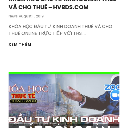
VÀ CHO THUÊ – HVBDS.COM
Posted
News
August 11, 2019
On
KHÓA HỌC ĐẦU TƯ KINH DOANH THUÊ VÀ CHO
THUÊ ONLINE TRỰC TIẾP VỚI THS. …
KHÓA
XEM THÊM
HỌC
ĐẦU
TƯ
KINH
DOANH
THUÊ
VÀ
CHO
THUÊ
–
HVBDS.COM