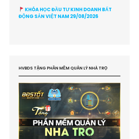
KHÓA HỌC ĐẦU TƯ KINH DOANH BẤT
ĐỘNG SẢN VIỆT NAM 29/08/2026
HVBDS TẶNG PHẦN MỀM QUẢN LÝ NHÀ TRỌ