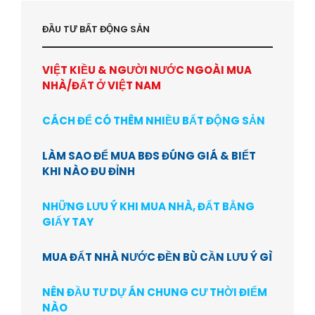
ĐẦU TƯ BẤT ĐỘNG SẢN
VIỆT KIỀU & NGƯỜI NƯỚC NGOÀI MUA
NHÀ/ĐẤT Ở VIỆT NAM
CÁCH ĐỂ CÓ THÊM NHIỀU BẤT ĐỘNG SẢN
LÀM SAO ĐỂ MUA BĐS ĐÚNG GIÁ & BIẾT
KHI NÀO ĐU ĐỈNH
NHỮNG LƯU Ý KHI MUA NHÀ, ĐẤT BẰNG
GIẤY TAY
MUA ĐẤT NHÀ NƯỚC ĐỀN BÙ CẦN LƯU Ý GÌ
NÊN ĐẦU TƯ DỰ ÁN CHUNG CƯ THỜI ĐIỂM
NÀO