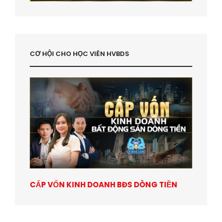
CƠ HỘI CHO HỌC VIÊN HVBDS
CẤP VỐN KINH DOANH BĐS DÒNG TIỀN