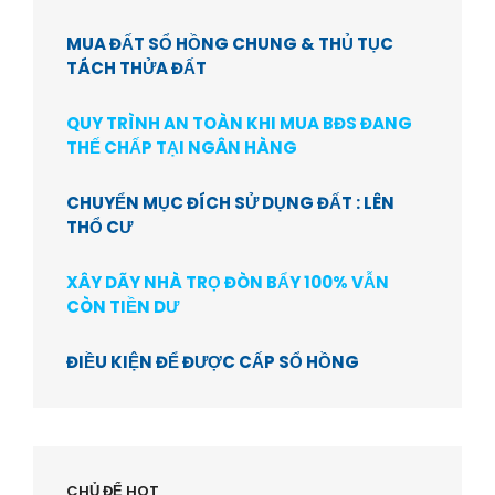
MUA ĐẤT SỔ HỒNG CHUNG & THỦ TỤC
TÁCH THỬA ĐẤT
QUY TRÌNH AN TOÀN KHI MUA BĐS ĐANG
THẾ CHẤP TẠI NGÂN HÀNG
CHUYỂN MỤC ĐÍCH SỬ DỤNG ĐẤT : LÊN
THỔ CƯ
XÂY DÃY NHÀ TRỌ ĐÒN BẨY 100% VẪN
CÒN TIỀN DƯ
ĐIỀU KIỆN ĐỂ ĐƯỢC CẤP SỔ HỒNG
CHỦ ĐỂ HOT