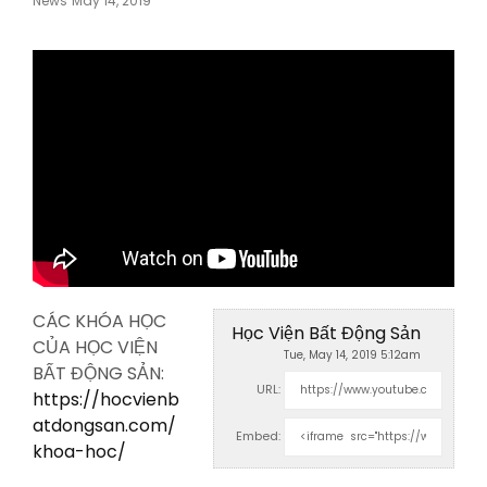
News
May 14, 2019
On
CÁC KHÓA HỌC
Học Viện Bất Động Sản
CỦA HỌC VIỆN
Tue, May 14, 2019 5:12am
BẤT ĐỘNG SẢN:
URL:
https://hocvienb
atdongsan.com/
Embed:
khoa-hoc/