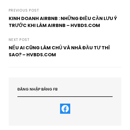
Post
PREVIOUS POST
KINH DOANH AIRBNB : NHỮNG ĐIỀU CẦN LƯU Ý
navigation
TRƯỚC KHI LÀM AIRBNB – HVBDS.COM
Previous
Post
NEXT POST
NẾU AI CŨNG LÀM CHỦ VÀ NHÀ ĐẦU TƯ THÌ
SAO? – HVBDS.COM
Next
Post
ĐĂNG NHẬP BẰNG FB