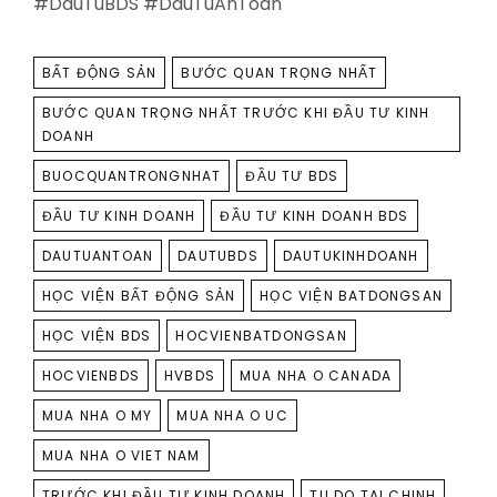
#DauTuBDS #DauTuAnToan
TAGS
BẤT ĐỘNG SẢN
BƯỚC QUAN TRỌNG NHẤT
BƯỚC QUAN TRỌNG NHẤT TRƯỚC KHI ĐẦU TƯ KINH
DOANH
BUOCQUANTRONGNHAT
ĐẦU TƯ BDS
ĐẦU TƯ KINH DOANH
ĐẦU TƯ KINH DOANH BDS
DAUTUANTOAN
DAUTUBDS
DAUTUKINHDOANH
HỌC VIỆN BẤT ĐỘNG SẢN
HỌC VIỆN BATDONGSAN
HỌC VIỆN BDS
HOCVIENBATDONGSAN
HOCVIENBDS
HVBDS
MUA NHA O CANADA
MUA NHA O MY
MUA NHA O UC
MUA NHA O VIET NAM
TRƯỚC KHI ĐẦU TƯ KINH DOANH
TU DO TAI CHINH