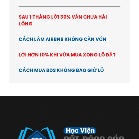
SAU 1 THÁNG LỜI 30% VẪN CHƯA HÀI
LÒNG
CÁCH LÀM AIRBNB KHÔNG CẦN VỐN
LỜI HƠN 10% KHI VỪA MUA XONG LÔ ĐẤT
CÁCH MUA BDS KHÔNG BAO GIỜ LỖ