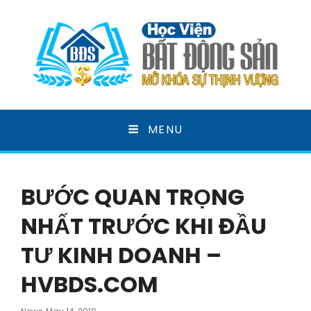
HỌC VIỆN BẤT ĐỘNG
MENU
SẢN
MỞ KHOÁ SỰ THỊNH VƯỢNG
BƯỚC QUAN TRỌNG
NHẤT TRƯỚC KHI ĐẦU
TƯ KINH DOANH –
HVBDS.COM
Posted