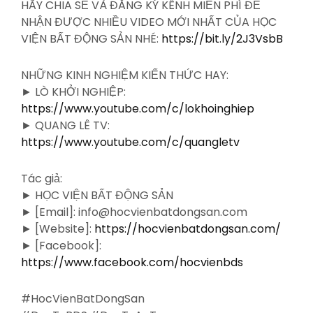
HÃY CHIA SẺ VÀ ĐĂNG KÝ KÊNH MIỄN PHÍ ĐỂ
NHẬN ĐƯỢC NHIỀU VIDEO MỚI NHẤT CỦA HỌC
VIỆN BẤT ĐỘNG SẢN NHÉ:
https://bit.ly/2J3VsbB
NHỮNG KINH NGHIỆM KIẾN THỨC HAY:
► LÒ KHỞI NGHIỆP:
https://www.youtube.com/c/lokhoinghiep
► QUANG LÊ TV:
https://www.youtube.com/c/quangletv
Tác giả:
► HỌC VIỆN BẤT ĐỘNG SẢN
► [Email]: info@hocvienbatdongsan.com
► [Website]:
https://hocvienbatdongsan.com/
► [Facebook]:
https://www.facebook.com/hocvienbds
#HocVienBatDongSan