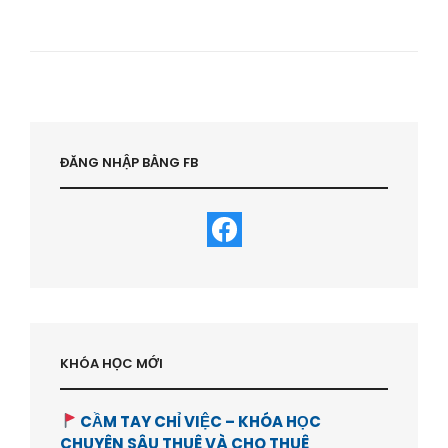
THOÁT
KHỎI
VÙNG
AN
TOÀN
:
TỪ
LÀM
CÔNG
ĐĂNG NHẬP BẰNG FB
SANG
LÀM
CHỦ
VÀ
ĐẦU
TƯ-
HVBDS.COM
KHÓA HỌC MỚI
CẦM TAY CHỈ VIỆC – KHÓA HỌC
CHUYÊN SÂU THUÊ VÀ CHO THUÊ