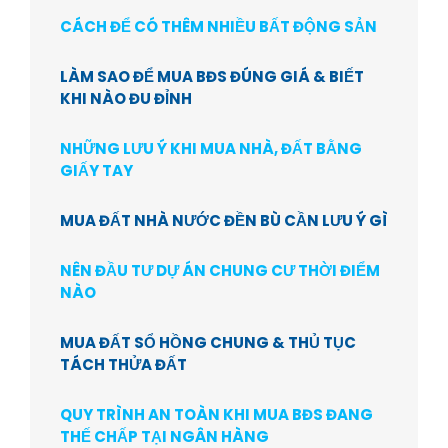
CÁCH ĐỂ CÓ THÊM NHIỀU BẤT ĐỘNG SẢN
LÀM SAO ĐỂ MUA BĐS ĐÚNG GIÁ & BIẾT
KHI NÀO ĐU ĐỈNH
NHỮNG LƯU Ý KHI MUA NHÀ, ĐẤT BẰNG
GIẤY TAY
MUA ĐẤT NHÀ NƯỚC ĐỀN BÙ CẦN LƯU Ý GÌ
NÊN ĐẦU TƯ DỰ ÁN CHUNG CƯ THỜI ĐIỂM
NÀO
MUA ĐẤT SỔ HỒNG CHUNG & THỦ TỤC
TÁCH THỬA ĐẤT
QUY TRÌNH AN TOÀN KHI MUA BĐS ĐANG
THẾ CHẤP TẠI NGÂN HÀNG