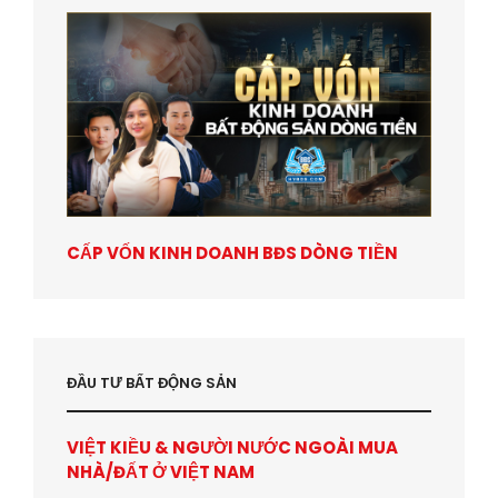
CẤP VỐN KINH DOANH BĐS DÒNG TIỀN
ĐẦU TƯ BẤT ĐỘNG SẢN
VIỆT KIỀU & NGƯỜI NƯỚC NGOÀI MUA
NHÀ/ĐẤT Ở VIỆT NAM