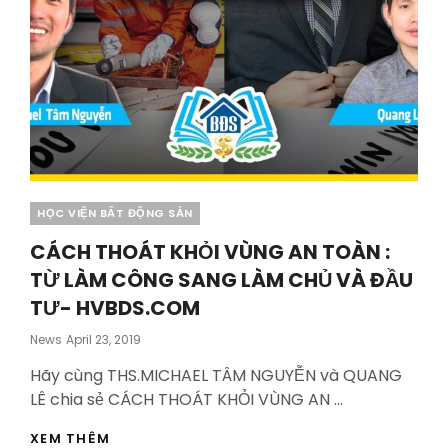
Categories
HỌC VIỆN BẤT ĐỘNG SẢN
CÁCH THOÁT KHỎI VÙNG AN TOÀN :
TỪ LÀM CÔNG SANG LÀM CHỦ VÀ ĐẦU
TƯ- HVBDS.COM
Posted
News
April 23, 2019
On
Hãy cùng THS.MICHAEL TÂM NGUYỄN và QUANG
LÊ chia sẻ CÁCH THOÁT KHỎI VÙNG AN …
CÁCH
XEM THÊM