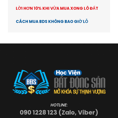
LỜI HƠN 10% KHI VỪA MUA XONG LÔ ĐẤT
CÁCH MUA BDS KHÔNG BAO GIỜ LỖ
HOTLINE:
090 1228 123 (Zalo, Viber)