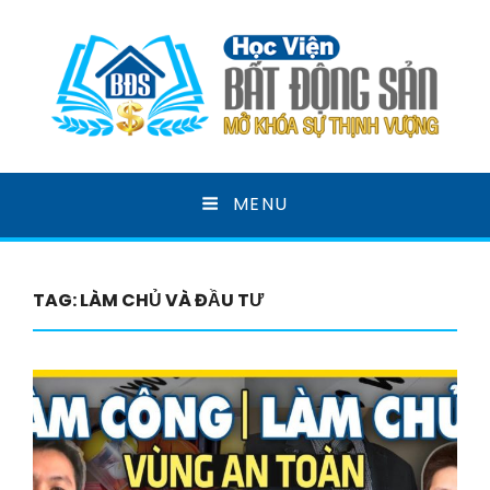
HỌC VIỆN BẤT ĐỘNG
MENU
SẢN
MỞ KHOÁ SỰ THỊNH VƯỢNG
TAG:
LÀM CHỦ VÀ ĐẦU TƯ