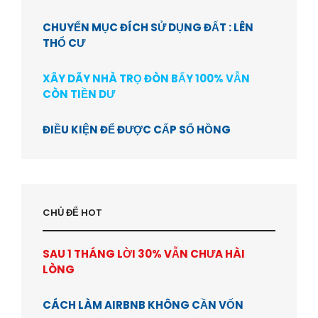
CHUYỂN MỤC ĐÍCH SỬ DỤNG ĐẤT : LÊN
THỔ CƯ
XÂY DÃY NHÀ TRỌ ĐÒN BẨY 100% VẪN
CÒN TIỀN DƯ
ĐIỀU KIỆN ĐỂ ĐƯỢC CẤP SỔ HỒNG
CHỦ ĐỂ HOT
SAU 1 THÁNG LỜI 30% VẪN CHƯA HÀI
LÒNG
CÁCH LÀM AIRBNB KHÔNG CẦN VỐN