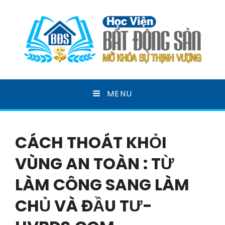
HỌC VIỆN BẤT ĐỘNG
MENU
SẢN
MỞ KHOÁ SỰ THỊNH VƯỢNG
CÁCH THOÁT KHỎI
VÙNG AN TOÀN : TỪ
LÀM CÔNG SANG LÀM
CHỦ VÀ ĐẦU TƯ-