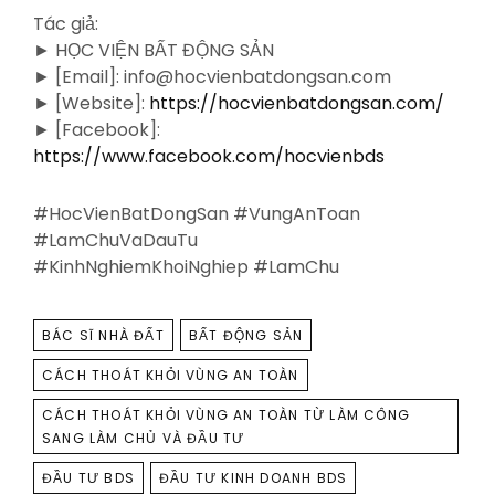
Tác giả:
► HỌC VIỆN BẤT ĐỘNG SẢN
► [Email]: info@hocvienbatdongsan.com
► [Website]:
https://hocvienbatdongsan.com/
► [Facebook]:
https://www.facebook.com/hocvienbds
#HocVienBatDongSan #VungAnToan
#LamChuVaDauTu
#KinhNghiemKhoiNghiep #LamChu
TAGS
BÁC SĨ NHÀ ĐẤT
BẤT ĐỘNG SẢN
CÁCH THOÁT KHỎI VÙNG AN TOÀN
CÁCH THOÁT KHỎI VÙNG AN TOÀN TỪ LÀM CÔNG
SANG LÀM CHỦ VÀ ĐẦU TƯ
ĐẦU TƯ BDS
ĐẦU TƯ KINH DOANH BDS