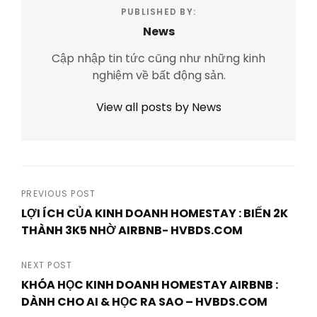
PUBLISHED BY:
News
Cập nhập tin tức cũng như những kinh
nghiệm về bất động sản.
View all posts by News
Post
PREVIOUS POST
LỢI ÍCH CỦA KINH DOANH HOMESTAY : BIẾN 2K
navigation
THÀNH 3K5 NHỜ AIRBNB- HVBDS.COM
Previous
Post
NEXT POST
KHÓA HỌC KINH DOANH HOMESTAY AIRBNB :
DÀNH CHO AI & HỌC RA SAO – HVBDS.COM