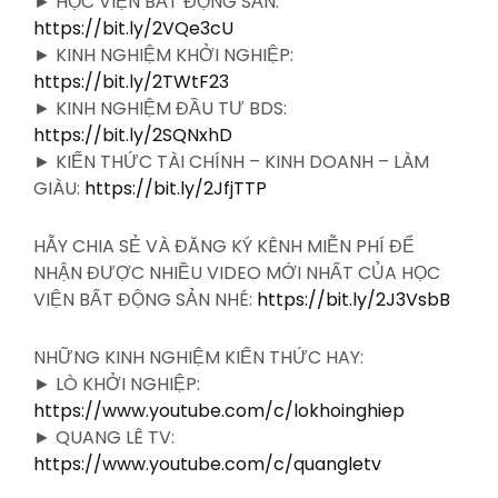
► HỌC VIỆN BẤT ĐỘNG SẢN:
https://bit.ly/2VQe3cU
► KINH NGHIỆM KHỞI NGHIỆP:
https://bit.ly/2TWtF23
► KINH NGHIỆM ĐẦU TƯ BDS:
https://bit.ly/2SQNxhD
► KIẾN THỨC TÀI CHÍNH – KINH DOANH – LÀM
GIÀU:
https://bit.ly/2JfjTTP
HẪY CHIA SẺ VÀ ĐĂNG KÝ KÊNH MIỄN PHÍ ĐỂ
NHẬN ĐƯỢC NHIỀU VIDEO MỚI NHẤT CỦA HỌC
VIỆN BẤT ĐỘNG SẢN NHÉ:
https://bit.ly/2J3VsbB
NHỮNG KINH NGHIỆM KIẾN THỨC HAY:
► LÒ KHỞI NGHIỆP:
https://www.youtube.com/c/lokhoinghiep
► QUANG LÊ TV:
https://www.youtube.com/c/quangletv