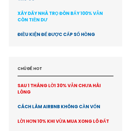
XÂY DÃY NHÀ TRỌ ĐÒN BẨY 100% VẪN
CÒN TIỀN DƯ
ĐIỀU KIỆN ĐỂ ĐƯỢC CẤP SỔ HỒNG
CHỦ ĐỂ HOT
SAU 1 THÁNG LỜI 30% VẪN CHƯA HÀI
LÒNG
CÁCH LÀM AIRBNB KHÔNG CẦN VỐN
LỜI HƠN 10% KHI VỪA MUA XONG LÔ ĐẤT