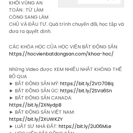
KHỎI VÙNG AN
TOÀN : TỪ LÀM
CÔNG
SANG LÀM
CHỦ VÀ ĐẦU TƯ. Quá trình chuyển đổi, học tập và
đưa ra quyết định.
CÁC KHÓA HỌC CỦA HỌC VIỆN BẤT ĐỘNG SẢN:
https://hocvienbatdongsan.com/khoa-hoc/
Những Video được XEM NHIỀU NHẤT KHÔNG THỂ
BỎ QUA
► BẤT ĐỘNG SẢN MỸ:
https://bit.ly/2VO70Bq
► BẤT ĐỘNG SẢN ÚC:
https://bit.ly/2SVa6Sn
► BẤT ĐỘNG SẢN CANADA:
https://bit.ly/2XNydpB
► BẤT ĐỘNG SẢN VIỆT NAM:
https://bit.ly/2XUWKZY
► LUẬT SƯ NHÀ ĐẤT:
https://bit.ly/2U06MLe