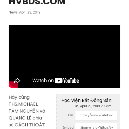
HVBDS.COM
Posted
News
April 23, 2019
On
Hãy cùng
Học Viện Bất Động Sản
THS.MICHAEL
Tue, April 23, 2019 2:15am
TÂM NGUYỄN và
URL:
QUANG LÊ chia
sẻ CÁCH THOÁT
Embed: