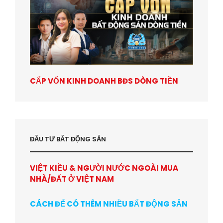
CẤP VỐN KINH DOANH BĐS DÒNG TIỀN
ĐẦU TƯ BẤT ĐỘNG SẢN
VIỆT KIỀU & NGƯỜI NƯỚC NGOÀI MUA
NHÀ/ĐẤT Ở VIỆT NAM
CÁCH ĐỂ CÓ THÊM NHIỀU BẤT ĐỘNG SẢN