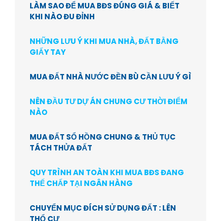
LÀM SAO ĐỂ MUA BĐS ĐÚNG GIÁ & BIẾT
KHI NÀO ĐU ĐỈNH
NHỮNG LƯU Ý KHI MUA NHÀ, ĐẤT BẰNG
GIẤY TAY
MUA ĐẤT NHÀ NƯỚC ĐỀN BÙ CẦN LƯU Ý GÌ
NÊN ĐẦU TƯ DỰ ÁN CHUNG CƯ THỜI ĐIỂM
NÀO
MUA ĐẤT SỔ HỒNG CHUNG & THỦ TỤC
TÁCH THỬA ĐẤT
QUY TRÌNH AN TOÀN KHI MUA BĐS ĐANG
THẾ CHẤP TẠI NGÂN HÀNG
CHUYỂN MỤC ĐÍCH SỬ DỤNG ĐẤT : LÊN
THỔ CƯ