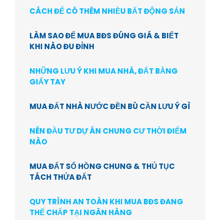
CÁCH ĐỂ CÓ THÊM NHIỀU BẤT ĐỘNG SẢN
LÀM SAO ĐỂ MUA BĐS ĐÚNG GIÁ & BIẾT
KHI NÀO ĐU ĐỈNH
NHỮNG LƯU Ý KHI MUA NHÀ, ĐẤT BẰNG
GIẤY TAY
MUA ĐẤT NHÀ NƯỚC ĐỀN BÙ CẦN LƯU Ý GÌ
NÊN ĐẦU TƯ DỰ ÁN CHUNG CƯ THỜI ĐIỂM
NÀO
MUA ĐẤT SỔ HỒNG CHUNG & THỦ TỤC
TÁCH THỬA ĐẤT
QUY TRÌNH AN TOÀN KHI MUA BĐS ĐANG
THẾ CHẤP TẠI NGÂN HÀNG