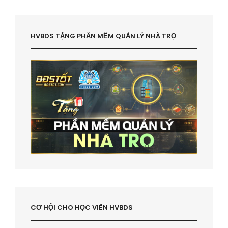
HVBDS TẶNG PHẦN MỀM QUẢN LÝ NHÀ TRỌ
CƠ HỘI CHO HỌC VIÊN HVBDS