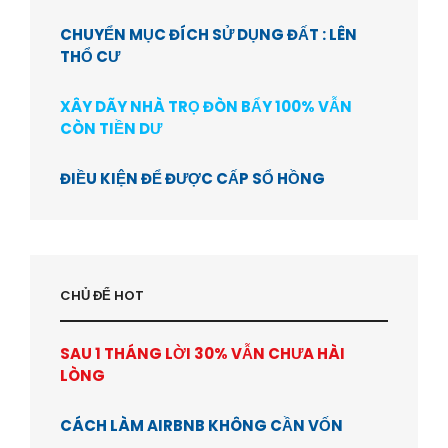
CHUYỂN MỤC ĐÍCH SỬ DỤNG ĐẤT : LÊN
THỔ CƯ
XÂY DÃY NHÀ TRỌ ĐÒN BẨY 100% VẪN
CÒN TIỀN DƯ
ĐIỀU KIỆN ĐỂ ĐƯỢC CẤP SỔ HỒNG
CHỦ ĐỂ HOT
SAU 1 THÁNG LỜI 30% VẪN CHƯA HÀI
LÒNG
CÁCH LÀM AIRBNB KHÔNG CẦN VỐN