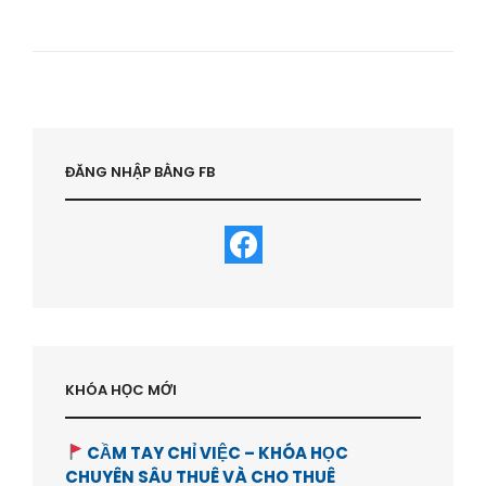
TƯ
BDS:
QUY
TẮC
100-
10-
3-
1
–
ĐĂNG NHẬP BẰNG FB
HVBDS.COM
KHÓA HỌC MỚI
CẦM TAY CHỈ VIỆC – KHÓA HỌC
CHUYÊN SÂU THUÊ VÀ CHO THUÊ