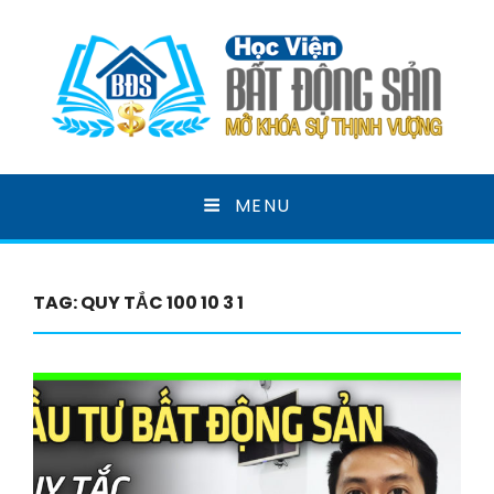
HỌC VIỆN BẤT ĐỘNG
MENU
SẢN
MỞ KHOÁ SỰ THỊNH VƯỢNG
TAG:
QUY TẮC 100 10 3 1