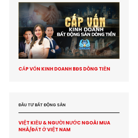
CẤP VỐN KINH DOANH BĐS DÒNG TIỀN
ĐẦU TƯ BẤT ĐỘNG SẢN
VIỆT KIỀU & NGƯỜI NƯỚC NGOÀI MUA
NHÀ/ĐẤT Ở VIỆT NAM