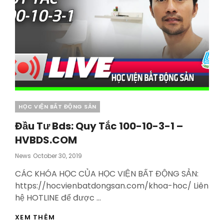
Categories
HỌC VIỆN BẤT ĐỘNG SẢN
Đầu Tư Bds: Quy Tắc 100-10-3-1 –
HVBDS.COM
Posted
News
October 30, 2019
On
CÁC KHÓA HỌC CỦA HỌC VIỆN BẤT ĐỘNG SẢN:
https://hocvienbatdongsan.com/khoa-hoc/ Liên
hệ HOTLINE để được …
ĐẦU
XEM THÊM