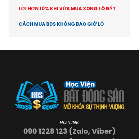
LỜI HƠN 10% KHI VỪA MUA XONG LÔ ĐẤT
CÁCH MUA BDS KHÔNG BAO GIỜ LỖ
HOTLINE:
090 1228 123 (Zalo, Viber)