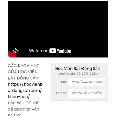
CÁC KHÓA HỌC
Học Viện Bất Động Sản
CỦA HỌC VIỆN
Wed, October 30, 2019 10:25am
BẤT ĐỘNG SẢN:
URL:
https://hocvienb
atdongsan.com/
Embed:
khoa-hoc/
Liên hệ HOTLINE
để được tư vấn
hỗ
trợ: