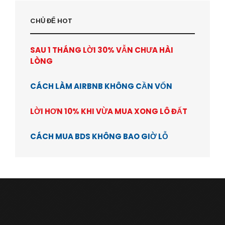
CHỦ ĐỂ HOT
SAU 1 THÁNG LỜI 30% VẪN CHƯA HÀI
LÒNG
CÁCH LÀM AIRBNB KHÔNG CẦN VỐN
LỜI HƠN 10% KHI VỪA MUA XONG LÔ ĐẤT
CÁCH MUA BDS KHÔNG BAO GIỜ LỖ