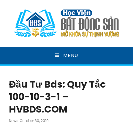
HỌC VIỆN BẤT ĐỘNG
MENU
SẢN
MỞ KHOÁ SỰ THỊNH VƯỢNG
Đầu Tư Bds: Quy Tắc
100-10-3-1 –
HVBDS.COM
Posted
News
October 30, 2019
On