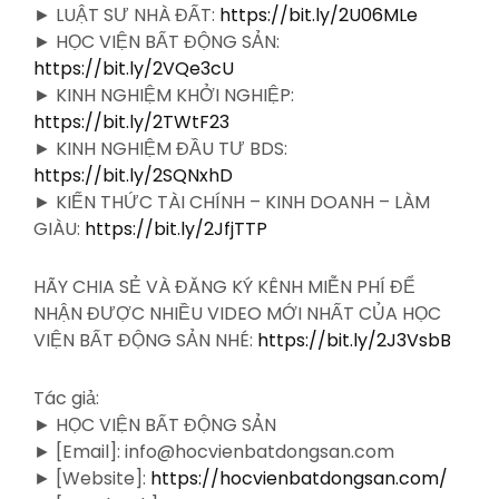
► LUẬT SƯ NHÀ ĐẤT:
https://bit.ly/2U06MLe
► HỌC VIỆN BẤT ĐỘNG SẢN:
https://bit.ly/2VQe3cU
► KINH NGHIỆM KHỞI NGHIỆP:
https://bit.ly/2TWtF23
► KINH NGHIỆM ĐẦU TƯ BDS:
https://bit.ly/2SQNxhD
► KIẾN THỨC TÀI CHÍNH – KINH DOANH – LÀM
GIÀU:
https://bit.ly/2JfjTTP
HÃY CHIA SẺ VÀ ĐĂNG KÝ KÊNH MIỄN PHÍ ĐỂ
NHẬN ĐƯỢC NHIỀU VIDEO MỚI NHẤT CỦA HỌC
VIỆN BẤT ĐỘNG SẢN NHÉ:
https://bit.ly/2J3VsbB
Tác giả:
► HỌC VIỆN BẤT ĐỘNG SẢN
► [Email]: info@hocvienbatdongsan.com
► [Website]:
https://hocvienbatdongsan.com/