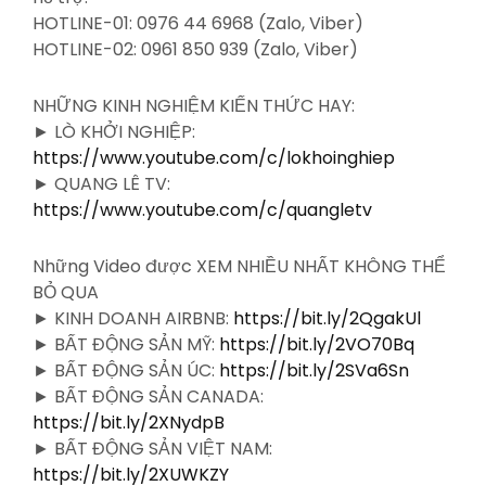
HOTLINE-01: 0976 44 6968 (Zalo, Viber)
HOTLINE-02: 0961 850 939 (Zalo, Viber)
NHỮNG KINH NGHIỆM KIẾN THỨC HAY:
► LÒ KHỞI NGHIỆP:
https://www.youtube.com/c/lokhoinghiep
► QUANG LÊ TV:
https://www.youtube.com/c/quangletv
Những Video được XEM NHIỀU NHẤT KHÔNG THỂ
BỎ QUA
► KINH DOANH AIRBNB:
https://bit.ly/2QgakUl
► BẤT ĐỘNG SẢN MỸ:
https://bit.ly/2VO70Bq
► BẤT ĐỘNG SẢN ÚC:
https://bit.ly/2SVa6Sn
► BẤT ĐỘNG SẢN CANADA:
https://bit.ly/2XNydpB
► BẤT ĐỘNG SẢN VIỆT NAM:
https://bit.ly/2XUWKZY