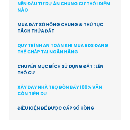
NÊN ĐẦU TƯ DỰ ÁN CHUNG CƯ THỜI ĐIỂM
NÀO
MUA ĐẤT SỔ HỒNG CHUNG & THỦ TỤC
TÁCH THỬA ĐẤT
QUY TRÌNH AN TOÀN KHI MUA BĐS ĐANG
THẾ CHẤP TẠI NGÂN HÀNG
CHUYỂN MỤC ĐÍCH SỬ DỤNG ĐẤT : LÊN
THỔ CƯ
XÂY DÃY NHÀ TRỌ ĐÒN BẨY 100% VẪN
CÒN TIỀN DƯ
ĐIỀU KIỆN ĐỂ ĐƯỢC CẤP SỔ HỒNG