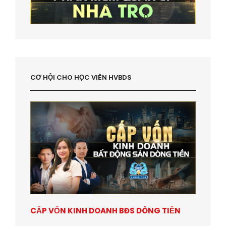
CƠ HỘI CHO HỌC VIÊN HVBDS
CẤP VỐN KINH DOANH BĐS DÒNG TIỀN