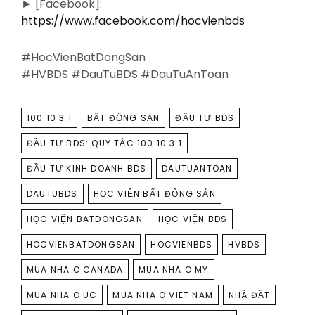
► [Facebook]:
https://www.facebook.com/hocvienbds
#HocVienBatDongSan
#HVBDS #DauTuBDS #DauTuAnToan
TAGS
100 10 3 1
BẤT ĐỘNG SẢN
ĐẦU TƯ BDS
ĐẦU TƯ BDS: QUY TẮC 100 10 3 1
ĐẦU TƯ KINH DOANH BDS
DAUTUANTOAN
DAUTUBDS
HỌC VIỆN BẤT ĐỘNG SẢN
HỌC VIỆN BATDONGSAN
HỌC VIỆN BDS
HOCVIENBATDONGSAN
HOCVIENBDS
HVBDS
MUA NHA O CANADA
MUA NHA O MY
MUA NHA O UC
MUA NHA O VIET NAM
NHÀ ĐẤT