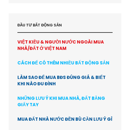
ĐẦU TƯ BẤT ĐỘNG SẢN
VIỆT KIỀU & NGƯỜI NƯỚC NGOÀI MUA
NHÀ/ĐẤT Ở VIỆT NAM
CÁCH ĐỂ CÓ THÊM NHIỀU BẤT ĐỘNG SẢN
LÀM SAO ĐỂ MUA BĐS ĐÚNG GIÁ & BIẾT
KHI NÀO ĐU ĐỈNH
NHỮNG LƯU Ý KHI MUA NHÀ, ĐẤT BẰNG
GIẤY TAY
MUA ĐẤT NHÀ NƯỚC ĐỀN BÙ CẦN LƯU Ý GÌ