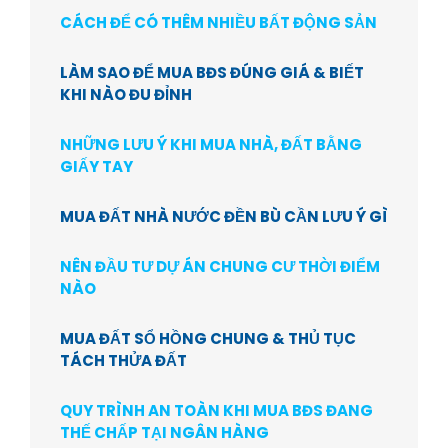
CÁCH ĐỂ CÓ THÊM NHIỀU BẤT ĐỘNG SẢN
LÀM SAO ĐỂ MUA BĐS ĐÚNG GIÁ & BIẾT
KHI NÀO ĐU ĐỈNH
NHỮNG LƯU Ý KHI MUA NHÀ, ĐẤT BẰNG
GIẤY TAY
MUA ĐẤT NHÀ NƯỚC ĐỀN BÙ CẦN LƯU Ý GÌ
NÊN ĐẦU TƯ DỰ ÁN CHUNG CƯ THỜI ĐIỂM
NÀO
MUA ĐẤT SỔ HỒNG CHUNG & THỦ TỤC
TÁCH THỬA ĐẤT
QUY TRÌNH AN TOÀN KHI MUA BĐS ĐANG
THẾ CHẤP TẠI NGÂN HÀNG