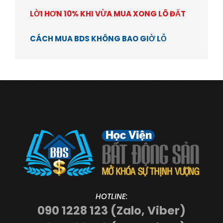
LỜI HƠN 10% KHI VỪA MUA XONG LÔ ĐẤT
CÁCH MUA BDS KHÔNG BAO GIỜ LỖ
HOTLINE:
090 1228 123 (Zalo, Viber)