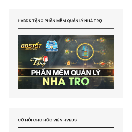
HVBDS TẶNG PHẦN MỀM QUẢN LÝ NHÀ TRỌ
CƠ HỘI CHO HỌC VIÊN HVBDS