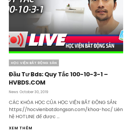
Categories
HỌC VIỆN BẤT ĐỘNG SẢN
Đầu Tư Bds: Quy Tắc 100-10-3-1 –
HVBDS.COM
Posted
News
October 30, 2019
On
CÁC KHÓA HỌC CỦA HỌC VIỆN BẤT ĐỘNG SẢN:
https://hocvienbatdongsan.com/khoa-hoc/ Liên
hệ HOTLINE để được …
ĐẦU
XEM THÊM