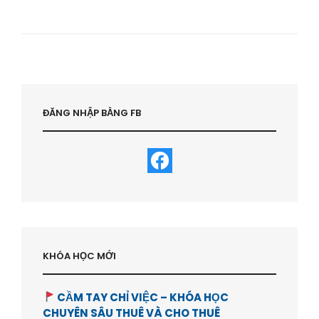
TƯ
BDS:
QUY
TẮC
100-
10-
3-
1
–
ĐĂNG NHẬP BẰNG FB
HVBDS.COM
KHÓA HỌC MỚI
CẦM TAY CHỈ VIỆC – KHÓA HỌC
CHUYÊN SÂU THUÊ VÀ CHO THUÊ