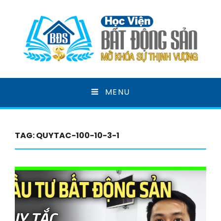
HỌC VIỆN BẤT ĐỘNG
MENU
SẢN
MỞ KHOÁ SỰ THỊNH VƯỢNG
TAG:
QUYTAC-100-10-3-1