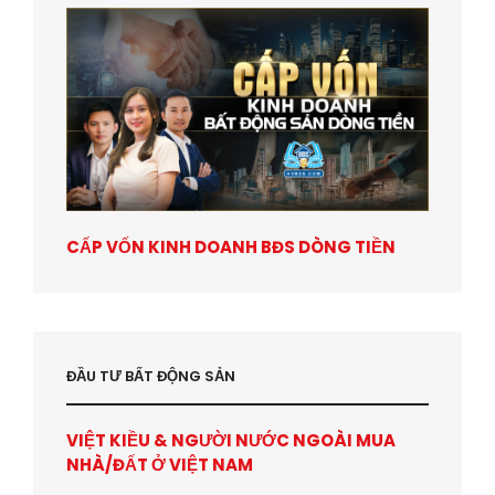
CẤP VỐN KINH DOANH BĐS DÒNG TIỀN
ĐẦU TƯ BẤT ĐỘNG SẢN
VIỆT KIỀU & NGƯỜI NƯỚC NGOÀI MUA
NHÀ/ĐẤT Ở VIỆT NAM