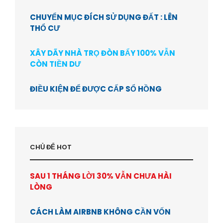
CHUYỂN MỤC ĐÍCH SỬ DỤNG ĐẤT : LÊN
THỔ CƯ
XÂY DÃY NHÀ TRỌ ĐÒN BẨY 100% VẪN
CÒN TIỀN DƯ
ĐIỀU KIỆN ĐỂ ĐƯỢC CẤP SỔ HỒNG
CHỦ ĐỂ HOT
SAU 1 THÁNG LỜI 30% VẪN CHƯA HÀI
LÒNG
CÁCH LÀM AIRBNB KHÔNG CẦN VỐN