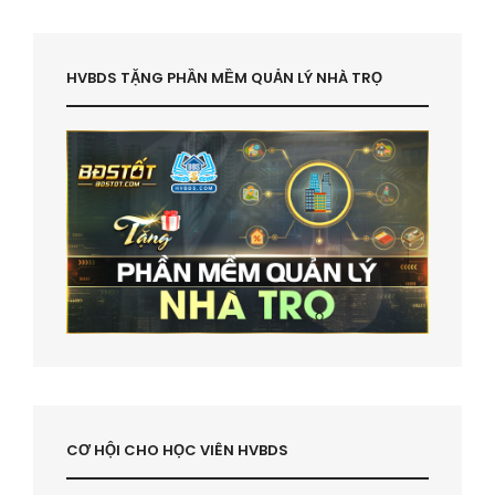
HVBDS TẶNG PHẦN MỀM QUẢN LÝ NHÀ TRỌ
CƠ HỘI CHO HỌC VIÊN HVBDS