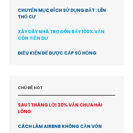
CHUYỂN MỤC ĐÍCH SỬ DỤNG ĐẤT : LÊN
THỔ CƯ
XÂY DÃY NHÀ TRỌ ĐÒN BẨY 100% VẪN
CÒN TIỀN DƯ
ĐIỀU KIỆN ĐỂ ĐƯỢC CẤP SỔ HỒNG
CHỦ ĐỂ HOT
SAU 1 THÁNG LỜI 30% VẪN CHƯA HÀI
LÒNG
CÁCH LÀM AIRBNB KHÔNG CẦN VỐN