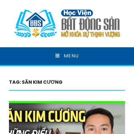
HỌC VIỆN BẤT ĐỘNG
MENU
SẢN
MỞ KHOÁ SỰ THỊNH VƯỢNG
TAG:
SĂN KIM CƯƠNG