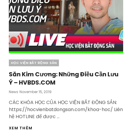
Categories
HỌC VIỆN BẤT ĐỘNG SẢN
Săn Kim Cương: Những Điều Cần Lưu
Ý – HVBDS.COM
Posted
News
November 15, 2019
On
CÁC KHÓA HỌC CỦA HỌC VIỆN BẤT ĐỘNG SẢN:
https://hocvienbatdongsan.com/khoa-hoc/ Liên
hệ HOTLINE để được …
SĂN
XEM THÊM