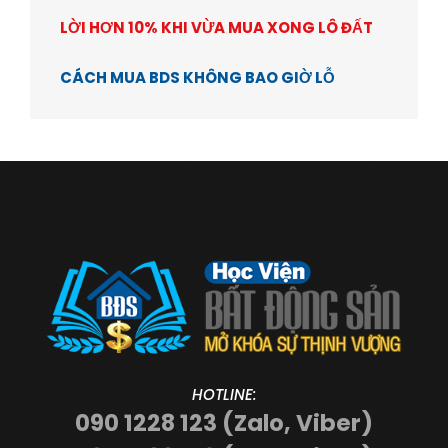
LỜI HƠN 10% KHI VỪA MUA XONG LÔ ĐẤT
CÁCH MUA BDS KHÔNG BAO GIỜ LỖ
HOTLINE:
090 1228 123 (Zalo, Viber)