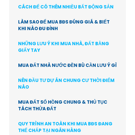
CÁCH ĐỂ CÓ THÊM NHIỀU BẤT ĐỘNG SẢN
LÀM SAO ĐỂ MUA BĐS ĐÚNG GIÁ & BIẾT
KHI NÀO ĐU ĐỈNH
NHỮNG LƯU Ý KHI MUA NHÀ, ĐẤT BẰNG
GIẤY TAY
MUA ĐẤT NHÀ NƯỚC ĐỀN BÙ CẦN LƯU Ý GÌ
NÊN ĐẦU TƯ DỰ ÁN CHUNG CƯ THỜI ĐIỂM
NÀO
MUA ĐẤT SỔ HỒNG CHUNG & THỦ TỤC
TÁCH THỬA ĐẤT
QUY TRÌNH AN TOÀN KHI MUA BĐS ĐANG
THẾ CHẤP TẠI NGÂN HÀNG