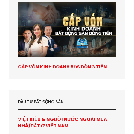
CẤP VỐN KINH DOANH BĐS DÒNG TIỀN
ĐẦU TƯ BẤT ĐỘNG SẢN
VIỆT KIỀU & NGƯỜI NƯỚC NGOÀI MUA
NHÀ/ĐẤT Ở VIỆT NAM