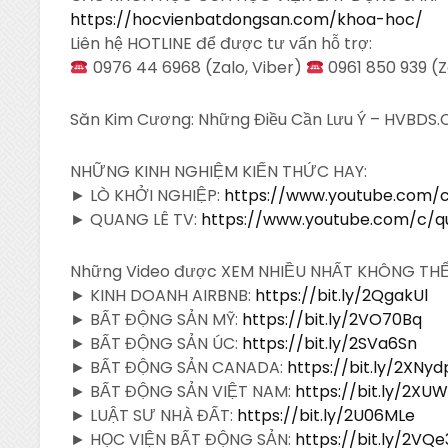
https://hocvienbatdongsan.com/khoa-hoc/
Liên hệ HOTLINE để được tư vấn hỗ
trợ:
0976 44 6968 (Zalo, Viber)
0961 850 939 (Z
Săn Kim Cương: Những Điều Cần Lưu Ý – HVBDS
NHỮNG KINH NGHIỆM KIẾN THỨC HAY:
► LÒ KHỞI NGHIỆP:
https://www.youtube.com/c
► QUANG LÊ TV:
https://www.youtube.com/c/q
Những Video được XEM NHIỀU NHẤT KHÔNG TH
► KINH DOANH AIRBNB:
https://bit.ly/2QgakUl
► BẤT ĐỘNG SẢN MỸ:
https://bit.ly/2VO70Bq
► BẤT ĐỘNG SẢN ÚC:
https://bit.ly/2SVa6Sn
► BẤT ĐỘNG SẢN CANADA:
https://bit.ly/2XNy
► BẤT ĐỘNG SẢN VIỆT NAM:
https://bit.ly/2XU
► LUẬT SƯ NHÀ ĐẤT:
https://bit.ly/2U06MLe
► HỌC VIỆN BẤT ĐỘNG SẢN:
https://bit.ly/2VQ