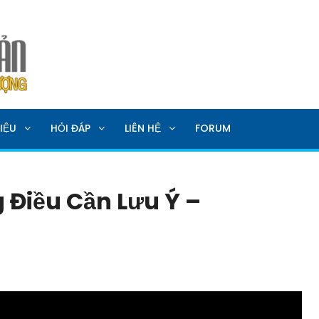
SẢN
IỆU
HỎI ĐÁP
LIÊN HỆ
FORUM
Điều Cần Lưu Ý –