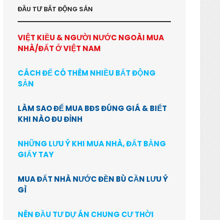
ĐẦU TƯ BẤT ĐỘNG SẢN
VIỆT KIỀU & NGƯỜI NƯỚC NGOÀI MUA
NHÀ/ĐẤT Ở VIỆT NAM
CÁCH ĐỂ CÓ THÊM NHIỀU BẤT ĐỘNG
SẢN
LÀM SAO ĐỂ MUA BĐS ĐÚNG GIÁ & BIẾT
KHI NÀO ĐU ĐỈNH
NHỮNG LƯU Ý KHI MUA NHÀ, ĐẤT BẰNG
GIẤY TAY
MUA ĐẤT NHÀ NƯỚC ĐỀN BÙ CẦN LƯU Ý
GÌ
NÊN ĐẦU TƯ DỰ ÁN CHUNG CƯ THỜI