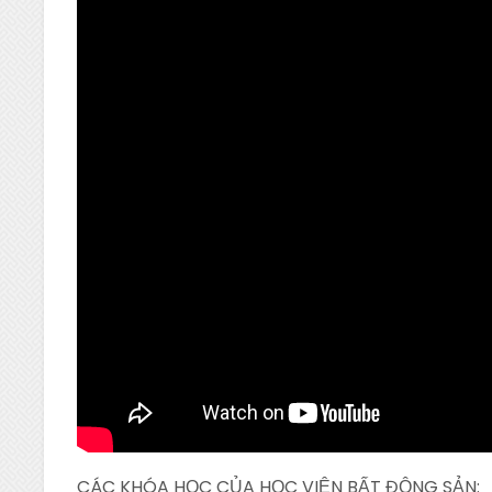
CÁC KHÓA HỌC CỦA HỌC VIỆN BẤT ĐỘNG SẢN: