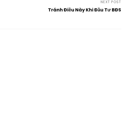
NEXT POST
Tránh Điều Này Khi Đầu Tư BĐS
Next
Post