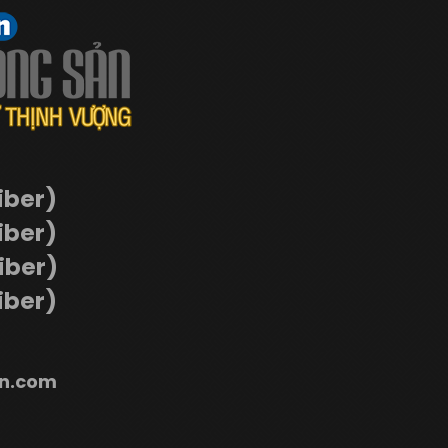
iber)
iber)
Viber)
iber)
n.com