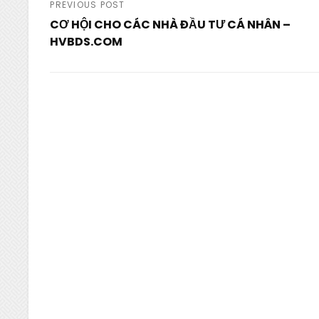
Post
PREVIOUS POST
CƠ HỘI CHO CÁC NHÀ ĐẦU TƯ CÁ NHÂN –
navigation
HVBDS.COM
Previous
Post