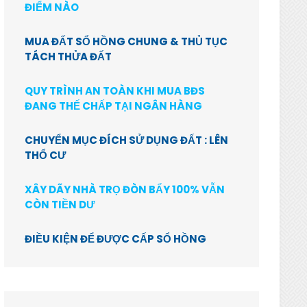
ĐIỂM NÀO
MUA ĐẤT SỔ HỒNG CHUNG & THỦ TỤC
TÁCH THỬA ĐẤT
QUY TRÌNH AN TOÀN KHI MUA BĐS
ĐANG THẾ CHẤP TẠI NGÂN HÀNG
CHUYỂN MỤC ĐÍCH SỬ DỤNG ĐẤT : LÊN
THỔ CƯ
XÂY DÃY NHÀ TRỌ ĐÒN BẨY 100% VẪN
CÒN TIỀN DƯ
ĐIỀU KIỆN ĐỂ ĐƯỢC CẤP SỔ HỒNG