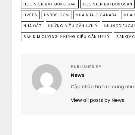
HỌC VIỆN BẤT ĐỘNG SẢN
HỌC VIỆN BATDONGSAN
HVBDS
HVBDS.COM
MUA NHA O CANADA
MUA 
NHÀ ĐẤT
NHỮNG ĐIỀU CẦN LƯU Ý
NHUNGDIEUCA
SĂN KIM CƯƠNG: NHỮNG ĐIỀU CẦN LƯU Ý
SANKIM
PUBLISHED BY:
News
Cập nhập tin tức cũng như
View all posts by News