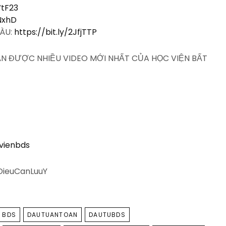
WtF23
QNxhD
IÀU:
https://bit.ly/2JfjTTP
HẬN ĐƯỢC NHIỀU VIDEO MỚI NHẤT CỦA HỌC VIỆN BẤT
vienbds
ieuCanLuuY
 BDS
DAUTUANTOAN
DAUTUBDS