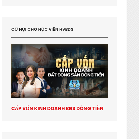
CƠ HỘI CHO HỌC VIÊN HVBDS
CẤP VỐN KINH DOANH BĐS DÒNG TIỀN