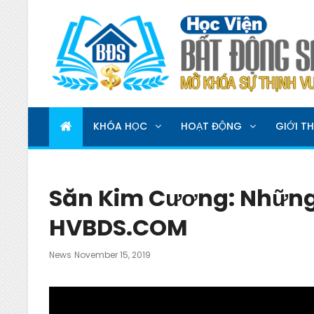
HỌC VIỆN BẤT ĐỘNG 
MỞ KHOÁ SỰ THỊNH VƯỢNG
KHÓA HỌC
HOẠT ĐỘNG
GIỚI TH
Săn Kim Cương: Những 
HVBDS.COM
Posted
News
November 15, 2019
On