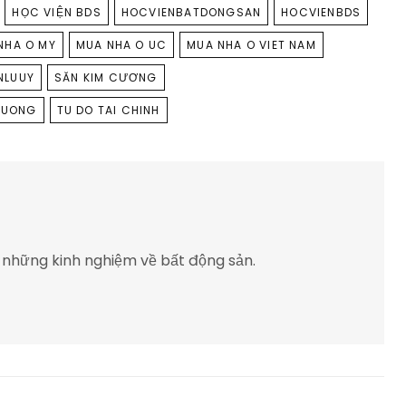
HỌC VIỆN BDS
HOCVIENBATDONGSAN
HOCVIENBDS
NHA O MY
MUA NHA O UC
MUA NHA O VIET NAM
NLUUY
SĂN KIM CƯƠNG
CUONG
TU DO TAI CHINH
 những kinh nghiệm về bất động sản.