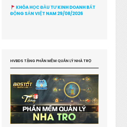
KHÓA HỌC ĐẦU TƯ KINH DOANH BẤT
ĐỘNG SẢN VIỆT NAM 29/08/2026
HVBDS TẶNG PHẦN MỀM QUẢN LÝ NHÀ TRỌ