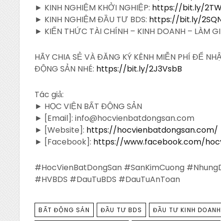
► KINH NGHIỆM KHỞI NGHIỆP:
https://bit.ly/2T
► KINH NGHIỆM ĐẦU TƯ BDS:
https://bit.ly/2S
► KIẾN THỨC TÀI CHÍNH – KINH DOANH – LÀM G
HÃY CHIA SẺ VÀ ĐĂNG KÝ KÊNH MIỄN PHÍ ĐỂ N
ĐỘNG SẢN NHÉ:
https://bit.ly/2J3VsbB
Tác giả:
► HỌC VIỆN BẤT ĐỘNG SẢN
► [Email]: info@hocvienbatdongsan.com
► [Website]:
https://hocvienbatdongsan.com/
► [Facebook]:
https://www.facebook.com/hoc
#HocVienBatDongSan #SanKimCuong #NhungD
#HVBDS #DauTuBDS #DauTuAnToan
TAGS
BẤT ĐỘNG SẢN
ĐẦU TƯ BDS
ĐẦU TƯ KINH DOANH