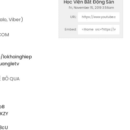
Học Viện Bất Động Sản
Fri, November 15, 2019 3:56am
URL:
alo, Viber)
Embed:
.COM
/lokhoinghiep
uangletv
Ể BỎ QUA
dpB
WKZY
e3cU