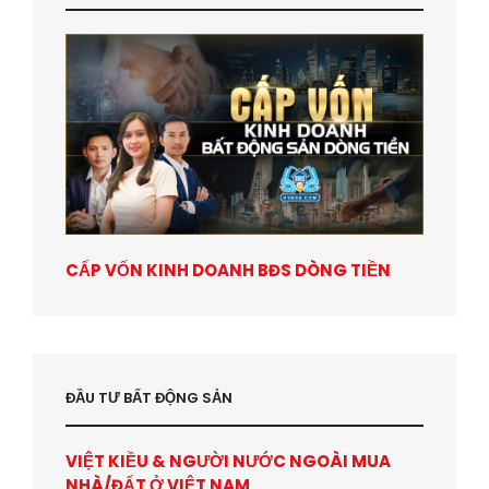
CẤP VỐN KINH DOANH BĐS DÒNG TIỀN
ĐẦU TƯ BẤT ĐỘNG SẢN
VIỆT KIỀU & NGƯỜI NƯỚC NGOÀI MUA
NHÀ/ĐẤT Ở VIỆT NAM