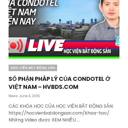
Categories
HỌC VIỆN BẤT ĐỘNG SẢN
SỐ PHẬN PHÁP LÝ CỦA CONDOTEL Ở
VIỆT NAM – HVBDS.COM
Posted
News
June 4, 2019
On
CÁC KHÓA HỌC CỦA HỌC VIỆN BẤT ĐỘNG SẢN:
https://hocvienbatdongsan.com/khoa-hoc/
Những Video được XEM NHIỀU …