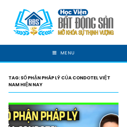
HỌC VIỆN BẤT ĐỘNG
MENU
SẢN
MỞ KHOÁ SỰ THỊNH VƯỢNG
TAG:
SỐ PHẬN PHÁP LÝ CỦA CONDOTEL VIỆT
NAM HIỆN NAY