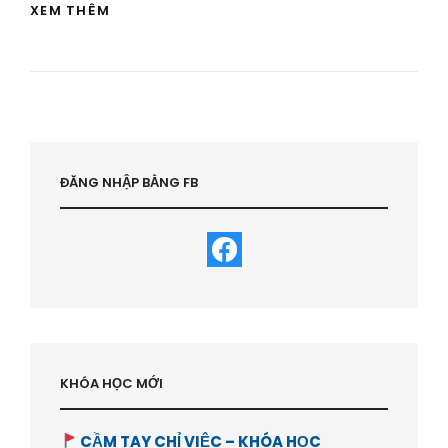
SỐ
XEM THÊM
PHẬN
PHÁP
LÝ
CỦA
CONDOTEL
Ở
VIỆT
NAM
–
ĐĂNG NHẬP BẰNG FB
HVBDS.COM
KHÓA HỌC MỚI
CẦM TAY CHỈ VIỆC – KHÓA HỌC