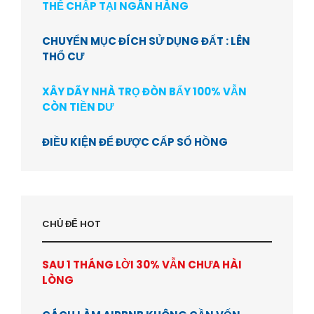
THẾ CHẤP TẠI NGÂN HÀNG
CHUYỂN MỤC ĐÍCH SỬ DỤNG ĐẤT : LÊN
THỔ CƯ
XÂY DÃY NHÀ TRỌ ĐÒN BẨY 100% VẪN
CÒN TIỀN DƯ
ĐIỀU KIỆN ĐỂ ĐƯỢC CẤP SỔ HỒNG
CHỦ ĐỂ HOT
SAU 1 THÁNG LỜI 30% VẪN CHƯA HÀI
LÒNG