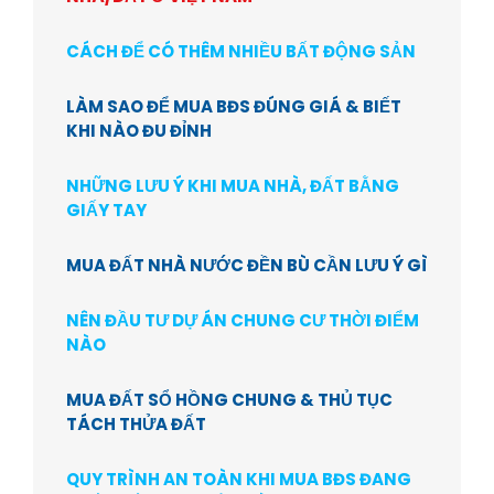
CÁCH ĐỂ CÓ THÊM NHIỀU BẤT ĐỘNG SẢN
LÀM SAO ĐỂ MUA BĐS ĐÚNG GIÁ & BIẾT
KHI NÀO ĐU ĐỈNH
NHỮNG LƯU Ý KHI MUA NHÀ, ĐẤT BẰNG
GIẤY TAY
MUA ĐẤT NHÀ NƯỚC ĐỀN BÙ CẦN LƯU Ý GÌ
NÊN ĐẦU TƯ DỰ ÁN CHUNG CƯ THỜI ĐIỂM
NÀO
MUA ĐẤT SỔ HỒNG CHUNG & THỦ TỤC
TÁCH THỬA ĐẤT
QUY TRÌNH AN TOÀN KHI MUA BĐS ĐANG