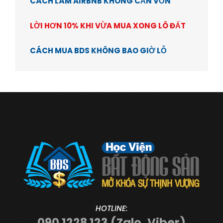
CÁCH LÀM AIRBNB KHÔNG CẦN VỐN
LỜI HƠN 10% KHI VỪA MUA XONG LÔ ĐẤT
CÁCH MUA BDS KHÔNG BAO GIỜ LỖ
HOTLINE:
090 1228 123 (Zalo, Viber)