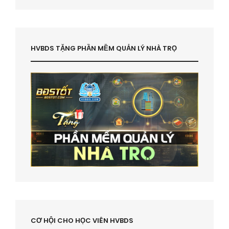
HVBDS TẶNG PHẦN MỀM QUẢN LÝ NHÀ TRỌ
CƠ HỘI CHO HỌC VIÊN HVBDS