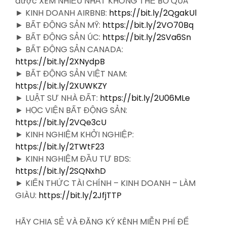
được XEM NHIỀU NHẤT KHÔNG THỂ BỎ
QUA
► KINH DOANH AIRBNB:
https://bit.ly/2QgakUl
► BẤT ĐỘNG SẢN MỸ:
https://bit.ly/2VO70Bq
► BẤT ĐỘNG SẢN ÚC:
https://bit.ly/2SVa6Sn
► BẤT ĐỘNG SẢN CANADA:
https://bit.ly/2XNydpB
► BẤT ĐỘNG SẢN VIỆT NAM:
https://bit.ly/2XUWKZY
► LUẬT SƯ NHÀ ĐẤT:
https://bit.ly/2U06MLe
► HỌC VIỆN BẤT ĐỘNG SẢN:
https://bit.ly/2VQe3cU
► KINH NGHIỆM KHỞI NGHIỆP:
https://bit.ly/2TWtF23
► KINH NGHIỆM ĐẦU TƯ BDS:
https://bit.ly/2SQNxhD
► KIẾN THỨC TÀI CHÍNH – KINH DOANH – LÀM
GIÀU:
https://bit.ly/2JfjTTP
HÃY CHIA SẺ VÀ ĐĂNG KÝ KÊNH MIỄN PHÍ ĐỂ