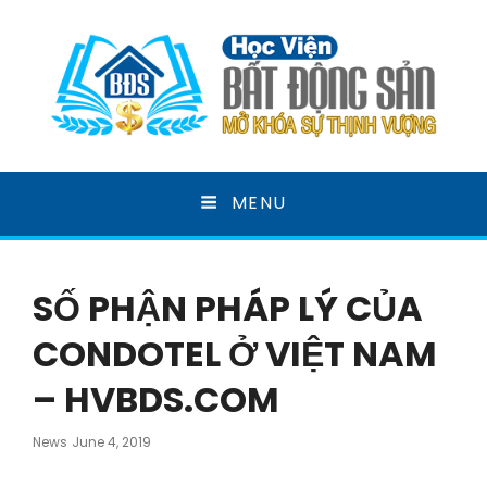
HỌC VIỆN BẤT ĐỘNG
MENU
SẢN
MỞ KHOÁ SỰ THỊNH VƯỢNG
SỐ PHẬN PHÁP LÝ CỦA
CONDOTEL Ở VIỆT NAM
– HVBDS.COM
Posted
News
June 4, 2019
On