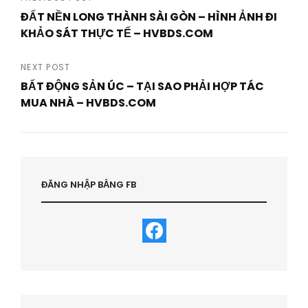
Post
ĐẤT NỀN LONG THÀNH SÀI GÒN – HÌNH ẢNH ĐI
navigation
KHẢO SÁT THỰC TẾ – HVBDS.COM
Previous
Post
NEXT POST
BẤT ĐỘNG SẢN ÚC – TẠI SAO PHẢI HỢP TÁC
MUA NHÀ – HVBDS.COM
Next
Post
ĐĂNG NHẬP BẰNG FB