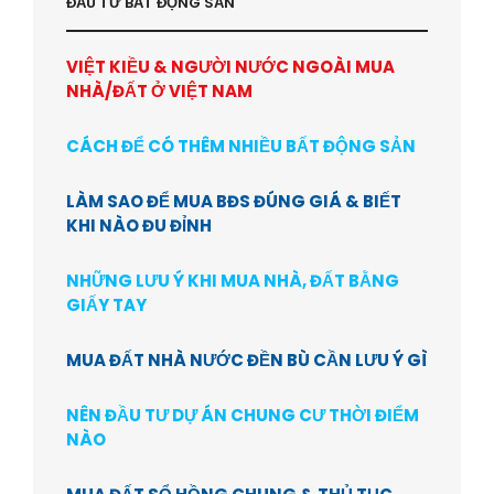
ĐẦU TƯ BẤT ĐỘNG SẢN
VIỆT KIỀU & NGƯỜI NƯỚC NGOÀI MUA
NHÀ/ĐẤT Ở VIỆT NAM
CÁCH ĐỂ CÓ THÊM NHIỀU BẤT ĐỘNG SẢN
LÀM SAO ĐỂ MUA BĐS ĐÚNG GIÁ & BIẾT
KHI NÀO ĐU ĐỈNH
NHỮNG LƯU Ý KHI MUA NHÀ, ĐẤT BẰNG
GIẤY TAY
MUA ĐẤT NHÀ NƯỚC ĐỀN BÙ CẦN LƯU Ý GÌ
NÊN ĐẦU TƯ DỰ ÁN CHUNG CƯ THỜI ĐIỂM
NÀO