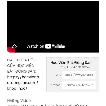
CÁC KHÓA HỌC
Học Viện Bất Động Sản
CỦA HỌC VIỆN
Tue, June 4, 2019 3:23am
BẤT ĐỘNG SẢN:
URL:
https://hocvienb
atdongsan.com/
Embed:
khoa-hoc/
Những Video