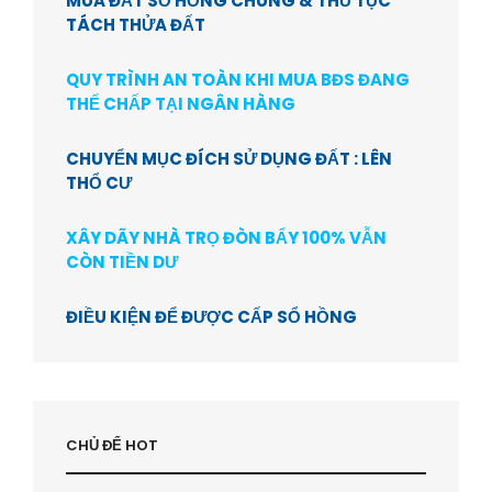
MUA ĐẤT SỔ HỒNG CHUNG & THỦ TỤC
TÁCH THỬA ĐẤT
QUY TRÌNH AN TOÀN KHI MUA BĐS ĐANG
THẾ CHẤP TẠI NGÂN HÀNG
CHUYỂN MỤC ĐÍCH SỬ DỤNG ĐẤT : LÊN
THỔ CƯ
XÂY DÃY NHÀ TRỌ ĐÒN BẨY 100% VẪN
CÒN TIỀN DƯ
ĐIỀU KIỆN ĐỂ ĐƯỢC CẤP SỔ HỒNG
CHỦ ĐỂ HOT