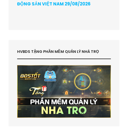
ĐỘNG SẢN VIỆT NAM 29/08/2026
HVBDS TẶNG PHẦN MỀM QUẢN LÝ NHÀ TRỌ