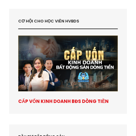
CƠ HỘI CHO HỌC VIÊN HVBDS
CẤP VỐN KINH DOANH BĐS DÒNG TIỀN