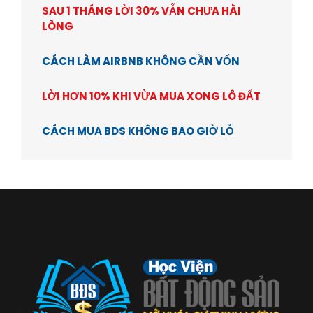
SAU 1 THÁNG LỜI 30% VẪN CHƯA HÀI
LÒNG
CÁCH LÀM AIRBNB KHÔNG CẦN VỐN
LỜI HƠN 10% KHI VỪA MUA XONG LÔ ĐẤT
CÁCH MUA BDS KHÔNG BAO GIỜ LỖ