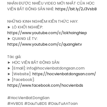
NHẬN ĐƯỢC NHIỀU VIDEO MỚI NHẤT CỦA HỌC
VIỆN BẤT ĐỘNG SẢN NHÉ:
https://bit.ly/2J3VsbB
NHỮNG KINH NGHIỆM KIẾN THỨC HAY:
► LÒ KHỞI NGHIỆP:
https://www.youtube.com/c/lokhoinghiep
► QUANG LÊ TV:
https://www.youtube.com/c/quangletv
Tác giả:
► HỌC VIỆN BẤT ĐỘNG SẢN
► [Email]: info@hocvienbatdongsan.com
► [Website]:
https://hocvienbatdongsan.com/
► [Facebook]:
https://www.facebook.com/hocvienbds
#HocVienBatDongSan
#HVBDS #DauTuBDS #DauTuAnToan