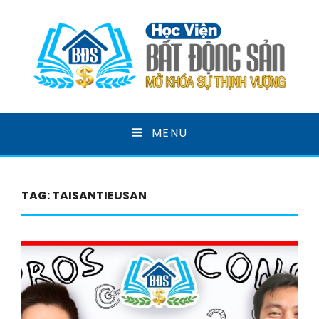
HỌC VIỆN BẤT ĐỘNG
MENU
SẢN
MỞ KHOÁ SỰ THỊNH VƯỢNG
TAG:
TAISANTIEUSAN