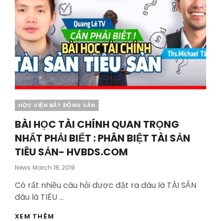
Categories
HỌC VIỆN BẤT ĐỘNG SẢN
BÀI HỌC TÀI CHÍNH QUAN TRỌNG
NHẤT PHẢI BIẾT : PHÂN BIỆT TÀI SẢN
TIÊU SẢN- HVBDS.COM
Posted
News
March 18, 2019
On
Có rất nhiều câu hỏi được đặt ra đâu là TÀI SẢN
đâu là TIÊU …
BÀI
XEM THÊM