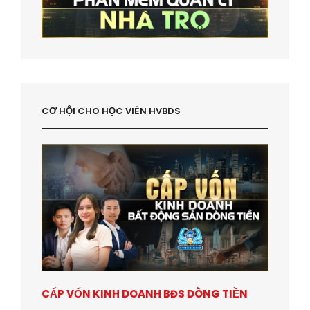
CƠ HỘI CHO HỌC VIÊN HVBDS
CẤP VỐN KINH DOANH BĐS DÒNG TIỀN