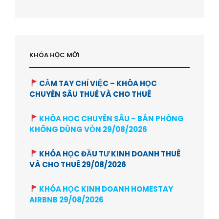
MUA
NHÀ
|
HỌC
VIỆN
BẤT
KHÓA HỌC MỚI
ĐỘNG
SẢN-
HVBDS.COM
CẦM TAY CHỈ VIỆC – KHÓA HỌC
CHUYÊN SÂU THUÊ VÀ CHO THUÊ
KHÓA HỌC CHUYÊN SÂU – BÁN PHÒNG
KHÔNG DÙNG VỐN 29/08/2026
KHÓA HỌC ĐẦU TƯ KINH DOANH THUÊ
VÀ CHO THUÊ 29/08/2026
KHÓA HỌC KINH DOANH HOMESTAY
AIRBNB 29/08/2026