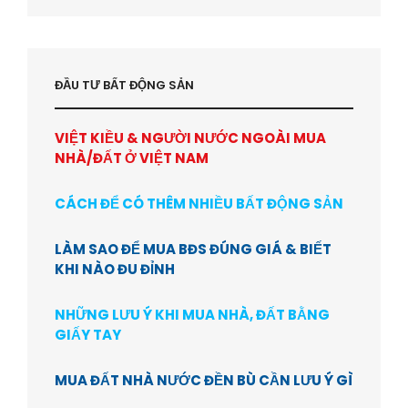
ĐẦU TƯ BẤT ĐỘNG SẢN
VIỆT KIỀU & NGƯỜI NƯỚC NGOÀI MUA
NHÀ/ĐẤT Ở VIỆT NAM
CÁCH ĐỂ CÓ THÊM NHIỀU BẤT ĐỘNG SẢN
LÀM SAO ĐỂ MUA BĐS ĐÚNG GIÁ & BIẾT
KHI NÀO ĐU ĐỈNH
NHỮNG LƯU Ý KHI MUA NHÀ, ĐẤT BẰNG
GIẤY TAY
MUA ĐẤT NHÀ NƯỚC ĐỀN BÙ CẦN LƯU Ý GÌ