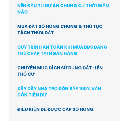
NÊN ĐẦU TƯ DỰ ÁN CHUNG CƯ THỜI ĐIỂM
NÀO
MUA ĐẤT SỔ HỒNG CHUNG & THỦ TỤC
TÁCH THỬA ĐẤT
QUY TRÌNH AN TOÀN KHI MUA BĐS ĐANG
THẾ CHẤP TẠI NGÂN HÀNG
CHUYỂN MỤC ĐÍCH SỬ DỤNG ĐẤT : LÊN
THỔ CƯ
XÂY DÃY NHÀ TRỌ ĐÒN BẨY 100% VẪN
CÒN TIỀN DƯ
ĐIỀU KIỆN ĐỂ ĐƯỢC CẤP SỔ HỒNG