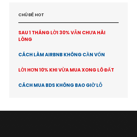
CHỦ ĐỂ HOT
SAU 1 THÁNG LỜI 30% VẪN CHƯA HÀI
LÒNG
CÁCH LÀM AIRBNB KHÔNG CẦN VỐN
LỜI HƠN 10% KHI VỪA MUA XONG LÔ ĐẤT
CÁCH MUA BDS KHÔNG BAO GIỜ LỖ