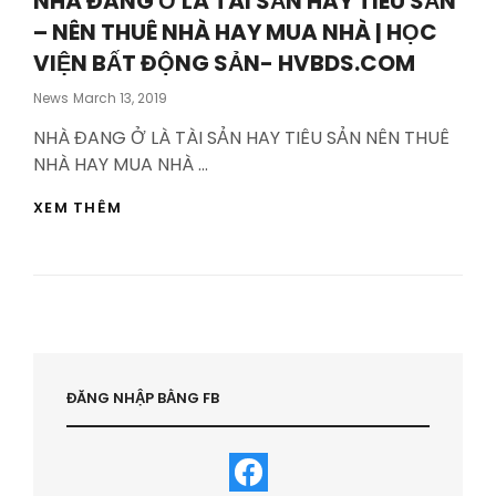
NHÀ ĐANG Ở LÀ TÀI SẢN HAY TIÊU SẢN
– NÊN THUÊ NHÀ HAY MUA NHÀ | HỌC
VIỆN BẤT ĐỘNG SẢN- HVBDS.COM
Posted
News
March 13, 2019
On
NHÀ ĐANG Ở LÀ TÀI SẢN HAY TIÊU SẢN NÊN THUÊ
NHÀ HAY MUA NHÀ …
NHÀ
XEM THÊM
ĐANG
Ở
LÀ
TÀI
SẢN
HAY
TIÊU
SẢN
–
ĐĂNG NHẬP BẰNG FB
NÊN
THUÊ
NHÀ
HAY