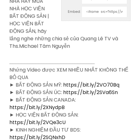
NHÀ HAY MUA
NHÀ HỌC VIỆN
Embed:
BẤT ĐỘNG SẢN
|
HỌC VIỆN BẤT
ĐỘNG SẢN, hãy
lắng nghe những chia sẻ của Quang Lê TV và
Ths.Michael Tâm Nguyễn
……………………………………………………………………………….
Nhứng Video được XEM NHIỀU NHẤT KHÔNG THỂ
BỎ QUA
► BẤT ĐỘNG SẢN MỸ:
https://bit.ly/2VO70Bq
► BẤT ĐỘNG SẢN ÚC:
https://bit.ly/2SVa6Sn
► BẤT ĐỘNG SẢN CANADA:
https://bit.ly/2XNydpB
► HỌC VIỆN BẤT ĐỘNG SẢN:
https://bit.ly/2VQe3cU
► KINH NGHIỆM ĐẦU TƯ BDS:
https://bit.ly/2SQNxhD