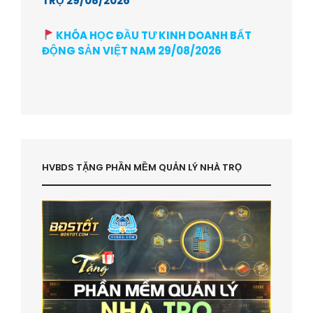
TRỌ 29/08/2026
KHÓA HỌC ĐẦU TƯ KINH DOANH BẤT
ĐỘNG SẢN VIỆT NAM 29/08/2026
HVBDS TẶNG PHẦN MỀM QUẢN LÝ NHÀ TRỌ