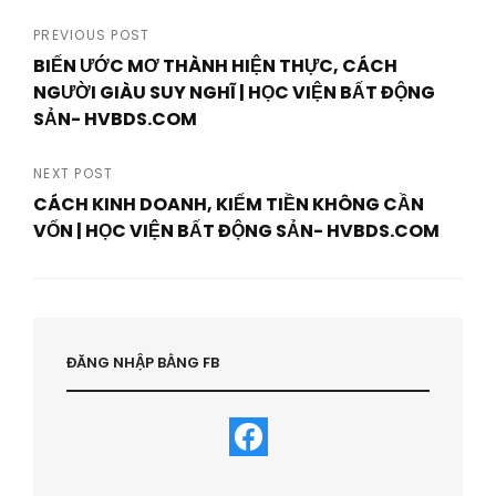
Post
PREVIOUS POST
BIẾN ƯỚC MƠ THÀNH HIỆN THỰC, CÁCH
navigation
NGƯỜI GIÀU SUY NGHĨ | HỌC VIỆN BẤT ĐỘNG
SẢN- HVBDS.COM
Previous
Post
NEXT POST
CÁCH KINH DOANH, KIẾM TIỀN KHÔNG CẦN
VỐN | HỌC VIỆN BẤT ĐỘNG SẢN- HVBDS.COM
Next
Post
ĐĂNG NHẬP BẰNG FB