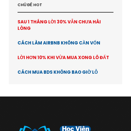
CHỦ ĐỂ HOT
SAU 1 THÁNG LỜI 30% VẪN CHƯA HÀI
LÒNG
CÁCH LÀM AIRBNB KHÔNG CẦN VỐN
LỜI HƠN 10% KHI VỪA MUA XONG LÔ ĐẤT
CÁCH MUA BDS KHÔNG BAO GIỜ LỖ