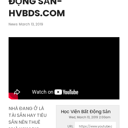
ĐỘNG SẢN-
HVBDS.COM
Posted
News
March 13, 2019
On
NHÀ ĐANG Ở LÀ
Học Viện Bất Động Sản
TÀI SẢN HAY TIÊU
Wed, March 13, 2019 2:00am
SẢN NÊN THUÊ
URL: