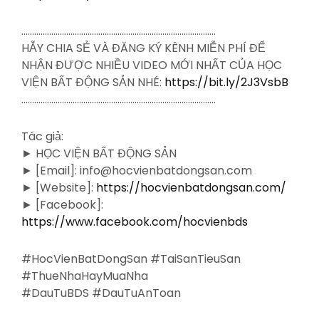
……………………………………………………………………………….
HẪY CHIA SẺ VÀ ĐĂNG KÝ KÊNH MIỄN PHÍ ĐỂ
NHẬN ĐƯỢC NHIỀU VIDEO MỚI NHẤT CỦA HỌC
VIỆN BẤT ĐỘNG SẢN NHÉ:
https://bit.ly/2J3VsbB
……………………………………………………………………………….
Tác giả:
► HỌC VIỆN BẤT ĐỘNG SẢN
► [Email]: info@hocvienbatdongsan.com
► [Website]:
https://hocvienbatdongsan.com/
► [Facebook]:
https://www.facebook.com/hocvienbds
#HocVienBatDongSan #TaiSanTieuSan
#ThueNhaHayMuaNha
#DauTuBDS #DauTuAnToan