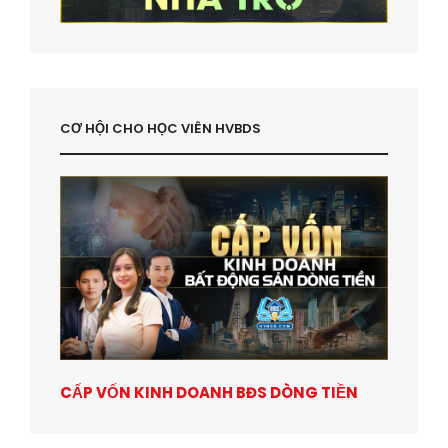
CƠ HỘI CHO HỌC VIÊN HVBDS
CẤP VỐN KINH DOANH BĐS DÒNG TIỀN