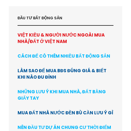
ĐẦU TƯ BẤT ĐỘNG SẢN
VIỆT KIỀU & NGƯỜI NƯỚC NGOÀI MUA
NHÀ/ĐẤT Ở VIỆT NAM
CÁCH ĐỂ CÓ THÊM NHIỀU BẤT ĐỘNG SẢN
LÀM SAO ĐỂ MUA BĐS ĐÚNG GIÁ & BIẾT
KHI NÀO ĐU ĐỈNH
NHỮNG LƯU Ý KHI MUA NHÀ, ĐẤT BẰNG
GIẤY TAY
MUA ĐẤT NHÀ NƯỚC ĐỀN BÙ CẦN LƯU Ý GÌ
NÊN ĐẦU TƯ DỰ ÁN CHUNG CƯ THỜI ĐIỂM