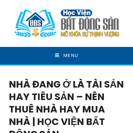
HỌC VIỆN BẤT ĐỘNG
MENU
SẢN
MỞ KHOÁ SỰ THỊNH VƯỢNG
NHÀ ĐANG Ở LÀ TÀI SẢN
HAY TIÊU SẢN – NÊN
THUÊ NHÀ HAY MUA
NHÀ | HỌC VIỆN BẤT