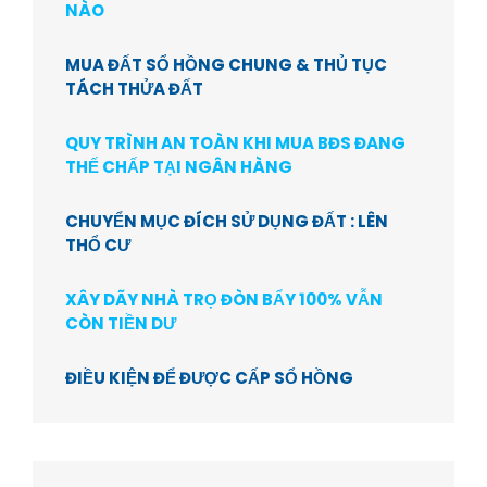
NÀO
MUA ĐẤT SỔ HỒNG CHUNG & THỦ TỤC
TÁCH THỬA ĐẤT
QUY TRÌNH AN TOÀN KHI MUA BĐS ĐANG
THẾ CHẤP TẠI NGÂN HÀNG
CHUYỂN MỤC ĐÍCH SỬ DỤNG ĐẤT : LÊN
THỔ CƯ
XÂY DÃY NHÀ TRỌ ĐÒN BẨY 100% VẪN
CÒN TIỀN DƯ
ĐIỀU KIỆN ĐỂ ĐƯỢC CẤP SỔ HỒNG