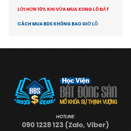
LỜI HƠN 10% KHI VỪA MUA XONG LÔ ĐẤT
CÁCH MUA BDS KHÔNG BAO GIỜ LỖ
HOTLINE:
090 1228 123 (Zalo, Viber)