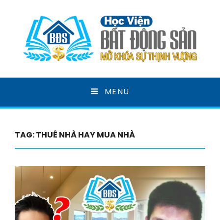
HỌC VIỆN BẤT ĐỘNG
MENU
SẢN
MỞ KHOÁ SỰ THỊNH VƯỢNG
TAG:
THUÊ NHÀ HAY MUA NHÀ