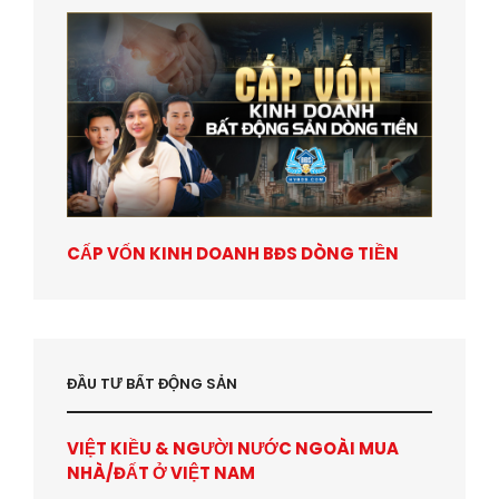
CẤP VỐN KINH DOANH BĐS DÒNG TIỀN
ĐẦU TƯ BẤT ĐỘNG SẢN
VIỆT KIỀU & NGƯỜI NƯỚC NGOÀI MUA
NHÀ/ĐẤT Ở VIỆT NAM