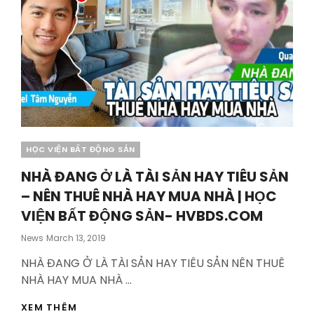
Categories
HỌC VIỆN BẤT ĐỘNG SẢN
NHÀ ĐANG Ở LÀ TÀI SẢN HAY TIÊU SẢN
– NÊN THUÊ NHÀ HAY MUA NHÀ | HỌC
VIỆN BẤT ĐỘNG SẢN- HVBDS.COM
Posted
News
March 13, 2019
On
NHÀ ĐANG Ở LÀ TÀI SẢN HAY TIÊU SẢN NÊN THUÊ
NHÀ HAY MUA NHÀ …
NHÀ
XEM THÊM