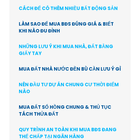
CÁCH ĐỂ CÓ THÊM NHIỀU BẤT ĐỘNG SẢN
LÀM SAO ĐỂ MUA BĐS ĐÚNG GIÁ & BIẾT
KHI NÀO ĐU ĐỈNH
NHỮNG LƯU Ý KHI MUA NHÀ, ĐẤT BẰNG
GIẤY TAY
MUA ĐẤT NHÀ NƯỚC ĐỀN BÙ CẦN LƯU Ý GÌ
NÊN ĐẦU TƯ DỰ ÁN CHUNG CƯ THỜI ĐIỂM
NÀO
MUA ĐẤT SỔ HỒNG CHUNG & THỦ TỤC
TÁCH THỬA ĐẤT
QUY TRÌNH AN TOÀN KHI MUA BĐS ĐANG
THẾ CHẤP TẠI NGÂN HÀNG