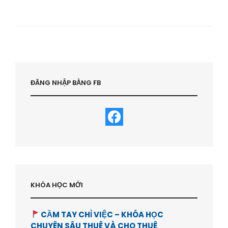
ĐANG
Ở
LÀ
TÀI
SẢN
HAY
TIÊU
SẢN
–
ĐĂNG NHẬP BẰNG FB
NÊN
THUÊ
NHÀ
HAY
MUA
NHÀ
|
HỌC
VIỆN
BẤT
KHÓA HỌC MỚI
ĐỘNG
SẢN-
HVBDS.COM
CẦM TAY CHỈ VIỆC – KHÓA HỌC
CHUYÊN SÂU THUÊ VÀ CHO THUÊ