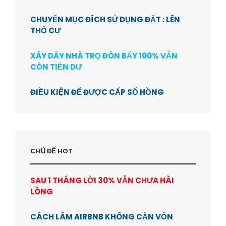
CHUYỂN MỤC ĐÍCH SỬ DỤNG ĐẤT : LÊN
THỔ CƯ
XÂY DÃY NHÀ TRỌ ĐÒN BẨY 100% VẪN
CÒN TIỀN DƯ
ĐIỀU KIỆN ĐỂ ĐƯỢC CẤP SỔ HỒNG
CHỦ ĐỂ HOT
SAU 1 THÁNG LỜI 30% VẪN CHƯA HÀI
LÒNG
CÁCH LÀM AIRBNB KHÔNG CẦN VỐN