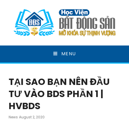
HỌC VIỆN BẤT ĐỘNG
MENU
SẢN
MỞ KHOÁ SỰ THỊNH VƯỢNG
TẠI SAO BẠN NÊN ĐẦU
TƯ VÀO BDS PHẦN 1 |
HVBDS
Posted
News
August 2, 2020
On