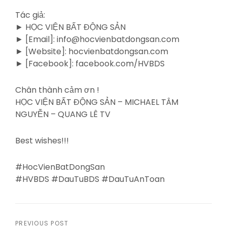
Tác giả:
► HỌC VIỆN BẤT ĐỘNG SẢN
► [Email]: info@hocvienbatdongsan.com
► [Website]: hocvienbatdongsan.com
► [Facebook]: facebook.com/HVBDS
Chân thành cảm ơn !
HỌC VIỆN BẤT ĐỘNG SẢN – MICHAEL TÂM
NGUYỄN – QUANG LÊ TV
Best wishes!!!
#HocVienBatDongSan
#HVBDS #DauTuBDS #DauTuAnToan
PREVIOUS POST