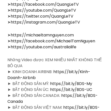
➤
https://facebook.com/QuangLeTV
➤
https://youtube.com/QuangLeTV
➤
https://twitter.com/QuangLeTV
➤
https://instagram.com/QuangLeTV
➤
https://michaeltamnguyen.com
➤
https://facebook.com/MichaelTamNguyen
➤
https://youtube.com/australialife
Những Video được XEM NHIỀU NHẤT KHÔNG THỂ
BỎ QUA
► KINH DOANH AIRBNB:
https://bit.ly/Kinh-
Doanh-Airbnb
► BẤT ĐỘNG SẢN MỸ:
https://bit.ly/BDS-My
► BẤT ĐỘNG SẢN ÚC:
https://bit.ly/BDS-UC
► BẤT ĐỘNG SẢN CANADA:
https://bit.ly/BDS-
Canada
► BẤT ĐỘNG SẢN VIỆT NAM:
https://bit.ly/BDS-