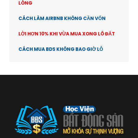
LÒNG
CÁCH LÀM AIRBNB KHÔNG CẦN VỐN
LỜI HƠN 10% KHI VỪA MUA XONG LÔ ĐẤT
CÁCH MUA BDS KHÔNG BAO GIỜ LỖ