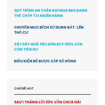
QUY TRÌNH AN TOÀN KHI MUA BĐS ĐANG
THẾ CHẤP TẠI NGÂN HÀNG
CHUYỂN MỤC ĐÍCH SỬ DỤNG ĐẤT : LÊN
THỔ CƯ
XÂY DÃY NHÀ TRỌ ĐÒN BẨY 100% VẪN
CÒN TIỀN DƯ
ĐIỀU KIỆN ĐỂ ĐƯỢC CẤP SỔ HỒNG
CHỦ ĐỂ HOT
SAU 1 THÁNG LỜI 30% VẪN CHƯA HÀI