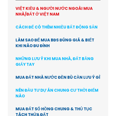
VIỆT KIỀU & NGƯỜI NƯỚC NGOÀI MUA
NHÀ/ĐẤT Ở VIỆT NAM
CÁCH ĐỂ CÓ THÊM NHIỀU BẤT ĐỘNG SẢN
LÀM SAO ĐỂ MUA BĐS ĐÚNG GIÁ & BIẾT
KHI NÀO ĐU ĐỈNH
NHỮNG LƯU Ý KHI MUA NHÀ, ĐẤT BẰNG
GIẤY TAY
MUA ĐẤT NHÀ NƯỚC ĐỀN BÙ CẦN LƯU Ý GÌ
NÊN ĐẦU TƯ DỰ ÁN CHUNG CƯ THỜI ĐIỂM
NÀO
MUA ĐẤT SỔ HỒNG CHUNG & THỦ TỤC
TÁCH THỬA ĐẤT