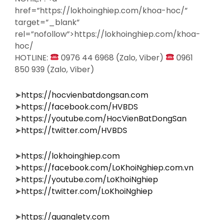
href=”https://lokhoinghiep.com/khoa-hoc/”
target=”_blank”
rel=”nofollow”>https://lokhoinghiep.com/khoa-
hoc/
HOTLINE:
0976 44 6968 (Zalo, Viber)
0961
850 939 (Zalo, Viber)
➤
https://hocvienbatdongsan.com
➤
https://facebook.com/HVBDS
➤
https://youtube.com/HocVienBatDongSan
➤
https://twitter.com/HVBDS
➤
https://lokhoinghiep.com
➤
https://facebook.com/LoKhoiNghiep.com.vn
➤
https://youtube.com/LoKhoiNghiep
➤
https://twitter.com/LoKhoiNghiep
➤
https://quangletv.com