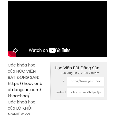
Các khóa học
Học Viện Bất Động Sản
của HỌC VIỆN
Sun, August 2, 2020 2:00am
BẤT ĐỘNG SẢN:
URL:
https://hocvienb
atdongsan.com/
Embed:
khoa-hoc/
Các khoá học
của LÒ KHỞI
NGHIỆP: <a