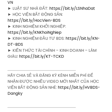
VN
► LUẬT SƯ NHÀ ĐẤT:
https://bit.ly/LSNhaDat
► HỌC VIỆN BẤT ĐỘNG SẢN:
https://bit.ly/HocVien-BDS
► KINH NGHIỆM KHỞI NGHIỆP:
https://bit.ly/KNKhoiNghiep
► KINH NGHIỆM ĐẦU TƯ BDS:
https://bit.ly/KN-
DT-BDS
► KIẾN THỨC TÀI CHÍNH – KINH DOANH – LÀM
GIÀU:
https://bit.ly/KT-TCKD
……………………………………………………………………………….
HÃY CHIA SẺ VÀ ĐĂNG KÝ KÊNH MIỄN PHÍ ĐỂ
NHẬN ĐƯỢC NHIỀU VIDEO MỚI NHẤT CỦA HỌC
VIỆN BẤT ĐỘNG SẢN NHÉ:
https://bit.ly/HVBDS-
Dangky
……………………………………………………………………………….