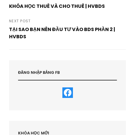
Post
KHÓA HỌC THUÊ VÀ CHO THUÊ | HVBDS
navigation
Previous
Post
NEXT POST
TẠI SAO BẠN NÊN ĐẦU TƯ VÀO BDS PHẦN 2 |
HVBDS
Next
Post
ĐĂNG NHẬP BẰNG FB
KHÓA HỌC MỚI