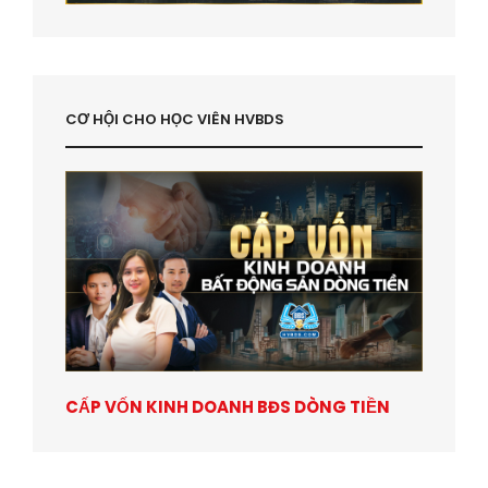
CƠ HỘI CHO HỌC VIÊN HVBDS
CẤP VỐN KINH DOANH BĐS DÒNG TIỀN