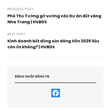
Post
PREVIOUS POST
Phó Thủ Tướng gỡ vướng các Dự án đất vàng
navigation
Nha Trang | HVBDS
Previous
Post
NEXT POST
Kinh doanh bất động sản dòng tiền 2025 liệu
còn ổn không? | HVBDS
Next
Post
ĐĂNG NHẬP BẰNG FB