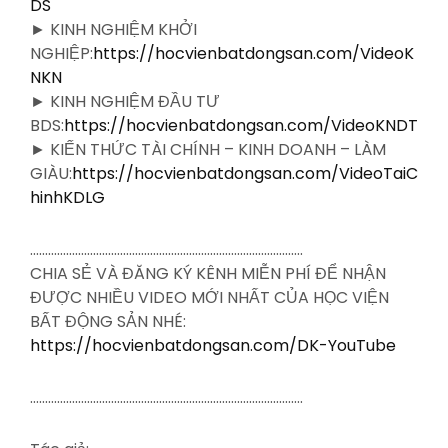
DS
► KINH NGHIỆM KHỞI
NGHIỆP:
https://hocvienbatdongsan.com/VideoK
NKN
► KINH NGHIỆM ĐẦU TƯ
BDS:
https://hocvienbatdongsan.com/VideoKNDT
► KIẾN THỨC TÀI CHÍNH – KINH DOANH – LÀM
GIÀU:
https://hocvienbatdongsan.com/VideoTaiC
hinhKDLG
……………………………………………………………………………….
CHIA SẺ VÀ ĐĂNG KÝ KÊNH MIỄN PHÍ ĐỂ NHẬN
ĐƯỢC NHIỀU VIDEO MỚI NHẤT CỦA HỌC VIỆN
BẤT ĐỘNG SẢN NHÉ:
https://hocvienbatdongsan.com/DK-YouTube
……………………………………………………………………………….