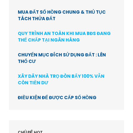
MUA ĐẤT SỔ HỒNG CHUNG & THỦ TỤC
TÁCH THỬA ĐẤT
QUY TRÌNH AN TOÀN KHI MUA BĐS ĐANG
THẾ CHẤP TẠI NGÂN HÀNG
CHUYỂN MỤC ĐÍCH SỬ DỤNG ĐẤT : LÊN
THỔ CƯ
XÂY DÃY NHÀ TRỌ ĐÒN BẨY 100% VẪN
CÒN TIỀN DƯ
ĐIỀU KIỆN ĐỂ ĐƯỢC CẤP SỔ HỒNG
CHỦ ĐỂ HOT