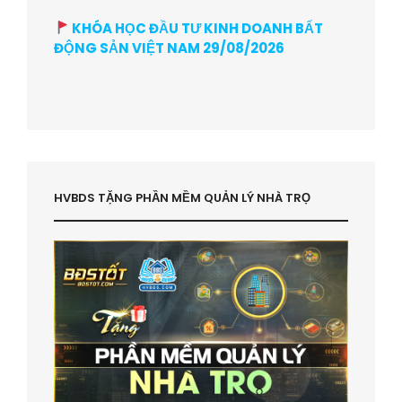
KHÓA HỌC ĐẦU TƯ KINH DOANH BẤT
ĐỘNG SẢN VIỆT NAM 29/08/2026
HVBDS TẶNG PHẦN MỀM QUẢN LÝ NHÀ TRỌ