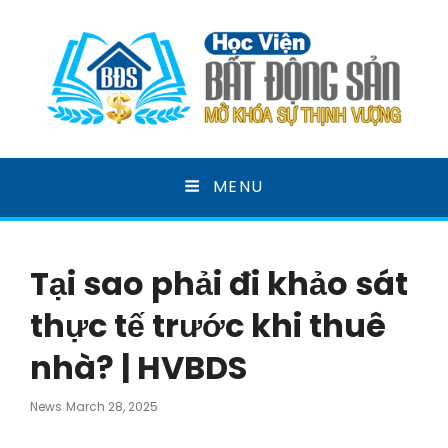
HỌC VIỆN BẤT ĐỘNG
MENU
SẢN
MỞ KHOÁ SỰ THỊNH VƯỢNG
Tại sao phải đi khảo sát
thực tế trước khi thuê
nhà? | HVBDS
Posted
News
March 28, 2025
On