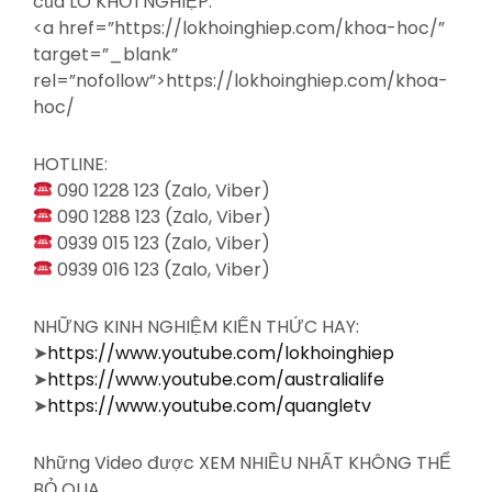
của LÒ KHỞI NGHIỆP:
<a
href=”https://lokhoinghiep.com/khoa-hoc/”
target=”_blank”
rel=”nofollow”>https://lokhoinghiep.com/khoa-
hoc/
HOTLINE:
090 1228 123 (Zalo, Viber)
090 1288 123 (Zalo, Viber)
0939 015 123 (Zalo, Viber)
0939 016 123 (Zalo, Viber)
NHỮNG KINH NGHIỆM KIẾN THỨC HAY:
➤
https://www.youtube.com/lokhoinghiep
➤
https://www.youtube.com/australialife
➤
https://www.youtube.com/quangletv
Những Video được XEM NHIỀU NHẤT KHÔNG THỂ
BỎ QUA