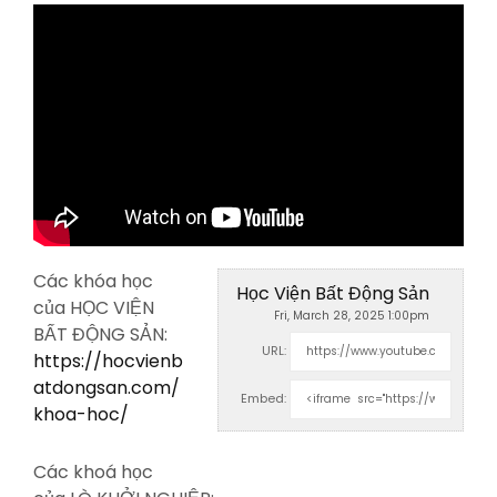
Các khóa học
Học Viện Bất Động Sản
của HỌC VIỆN
Fri, March 28, 2025 1:00pm
BẤT ĐỘNG SẢN:
URL:
https://hocvienb
atdongsan.com/
Embed:
khoa-hoc/
Các khoá học