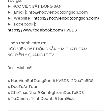
Tác giả:
► HỌC VIỆN BẤT ĐỘNG SẢN
► [Email]: info@hocvienbatdongsan.com
► [Website]:
https://hocvienbatdongsan.com/
► [Facebook]:
https://www.facebook.com/HVBDS
Chân thành cảm ơn !
HỌC VIỆN BẤT ĐỘNG SẢN – MICHAEL TÂM
NGUYỄN – QUANG LÊ TV
Best wishes!!!
#HocVienBatDongSan #HVBDS #DauTuBDS
#DauTuAnToan
#ChoThueNha #KinhNghiemDauTuBDS
#TaiChinh #KinhDoanh #LamGiau