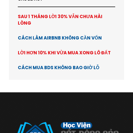
SAU 1 THÁNG LỜI 30% VẪN CHƯA HÀI
LÒNG
CÁCH LÀM AIRBNB KHÔNG CẦN VỐN
LỜI HƠN 10% KHI VỪA MUA XONG LÔ ĐẤT
CÁCH MUA BDS KHÔNG BAO GIỜ LỖ