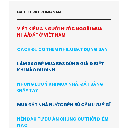
ĐẦU TƯ BẤT ĐỘNG SẢN
VIỆT KIỀU & NGƯỜI NƯỚC NGOÀI MUA
NHÀ/ĐẤT Ở VIỆT NAM
CÁCH ĐỂ CÓ THÊM NHIỀU BẤT ĐỘNG SẢN
LÀM SAO ĐỂ MUA BĐS ĐÚNG GIÁ & BIẾT
KHI NÀO ĐU ĐỈNH
NHỮNG LƯU Ý KHI MUA NHÀ, ĐẤT BẰNG
GIẤY TAY
MUA ĐẤT NHÀ NƯỚC ĐỀN BÙ CẦN LƯU Ý GÌ
NÊN ĐẦU TƯ DỰ ÁN CHUNG CƯ THỜI ĐIỂM
NÀO