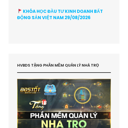
KHÓA HỌC ĐẦU TƯ KINH DOANH BẤT
ĐỘNG SẢN VIỆT NAM 29/08/2026
HVBDS TẶNG PHẦN MỀM QUẢN LÝ NHÀ TRỌ