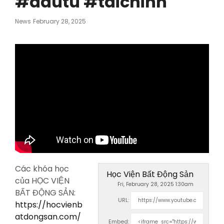
#dautu #taichinh
Posted
News
February 28, 2025
On
Các khóa học
Học Viện Bất Động Sản
của HỌC VIỆN
Fri, February 28, 2025 1:30am
BẤT ĐỘNG SẢN:
URL:
https://hocvienb
atdongsan.com/
Embed: