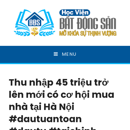
HỌC VIỆN BẤT ĐỘNG
MENU
SẢN
MỞ KHOÁ SỰ THỊNH VƯỢNG
Thu nhập 45 triệu trở
lên mới có cơ hội mua
nhà tại Hà Nội
#dautuantoan