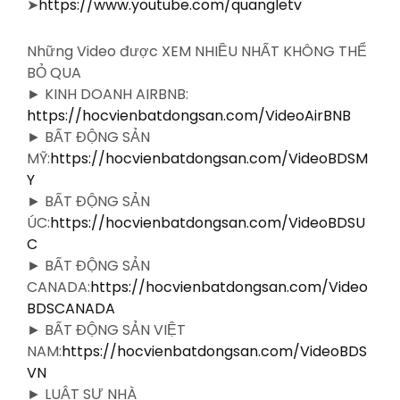
➤
https://www.youtube.com/quangletv
Những Video được XEM NHIỀU NHẤT KHÔNG THỂ
BỎ QUA
► KINH DOANH AIRBNB:
https://hocvienbatdongsan.com/VideoAirBNB
► BẤT ĐỘNG SẢN
MỸ:
https://hocvienbatdongsan.com/VideoBDSM
Y
► BẤT ĐỘNG SẢN
ÚC:
https://hocvienbatdongsan.com/VideoBDSU
C
► BẤT ĐỘNG SẢN
CANADA:
https://hocvienbatdongsan.com/Video
BDSCANADA
► BẤT ĐỘNG SẢN VIỆT
NAM:
https://hocvienbatdongsan.com/VideoBDS
VN
► LUẬT SƯ NHÀ