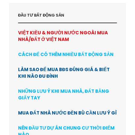
ĐẦU TƯ BẤT ĐỘNG SẢN
VIỆT KIỀU & NGƯỜI NƯỚC NGOÀI MUA
NHÀ/ĐẤT Ở VIỆT NAM
CÁCH ĐỂ CÓ THÊM NHIỀU BẤT ĐỘNG SẢN
LÀM SAO ĐỂ MUA BĐS ĐÚNG GIÁ & BIẾT
KHI NÀO ĐU ĐỈNH
NHỮNG LƯU Ý KHI MUA NHÀ, ĐẤT BẰNG
GIẤY TAY
MUA ĐẤT NHÀ NƯỚC ĐỀN BÙ CẦN LƯU Ý GÌ
NÊN ĐẦU TƯ DỰ ÁN CHUNG CƯ THỜI ĐIỂM
NÀO