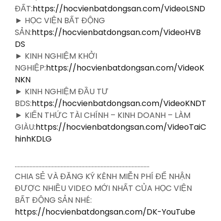
ĐẤT:
https://hocvienbatdongsan.com/VideoLSND
► HỌC VIỆN BẤT ĐỘNG
SẢN:
https://hocvienbatdongsan.com/VideoHVB
DS
► KINH NGHIỆM KHỞI
NGHIỆP:
https://hocvienbatdongsan.com/VideoK
NKN
► KINH NGHIỆM ĐẦU TƯ
BDS:
https://hocvienbatdongsan.com/VideoKNDT
► KIẾN THỨC TÀI CHÍNH – KINH DOANH – LÀM
GIÀU:
https://hocvienbatdongsan.com/VideoTaiC
hinhKDLG
……………………………………………………………………………….
CHIA SẺ VÀ ĐĂNG KÝ KÊNH MIỄN PHÍ ĐỂ NHẬN
ĐƯỢC NHIỀU VIDEO MỚI NHẤT CỦA HỌC VIỆN
BẤT ĐỘNG SẢN NHÉ:
https://hocvienbatdongsan.com/DK-YouTube