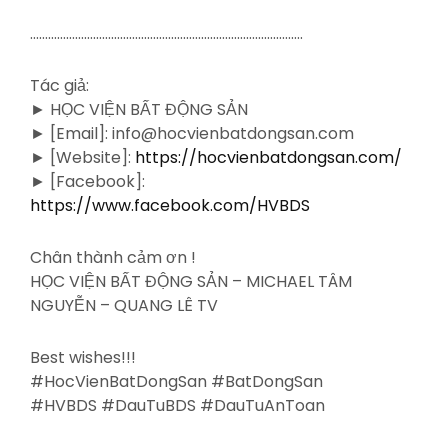
……………………………………………………………………………….
Tác giả:
► HỌC VIỆN BẤT ĐỘNG SẢN
► [Email]: info@hocvienbatdongsan.com
► [Website]:
https://hocvienbatdongsan.com/
► [Facebook]:
https://www.facebook.com/HVBDS
Chân thành cảm ơn !
HỌC VIỆN BẤT ĐỘNG SẢN – MICHAEL TÂM
NGUYỄN – QUANG LÊ TV
Best wishes!!!
#HocVienBatDongSan #BatDongSan
#HVBDS #DauTuBDS #DauTuAnToan