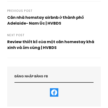
Post
PREVIOUS POST
Căn nhà homstay airbnb ở thành phố
navigation
Adelaide- Nam Úc | HVBDS
Previous
Post
NEXT POST
Review thiết kế của một căn homestay khá
xinh và ấm cúng | HVBDS
Next
Post
ĐĂNG NHẬP BẰNG FB