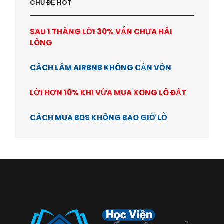
CHỦ ĐỂ HOT
SAU 1 THÁNG LỜI 30% VẪN CHƯA HÀI
LÒNG
CÁCH LÀM AIRBNB KHÔNG CẦN VỐN
LỜI HƠN 10% KHI VỪA MUA XONG LÔ ĐẤT
CÁCH MUA BDS KHÔNG BAO GIỜ LỖ