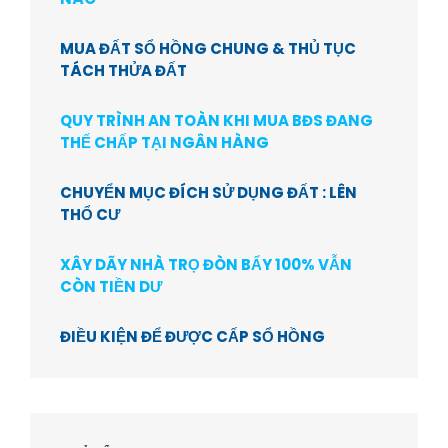
MUA ĐẤT SỔ HỒNG CHUNG & THỦ TỤC
TÁCH THỬA ĐẤT
QUY TRÌNH AN TOÀN KHI MUA BĐS ĐANG
THẾ CHẤP TẠI NGÂN HÀNG
CHUYỂN MỤC ĐÍCH SỬ DỤNG ĐẤT : LÊN
THỔ CƯ
XÂY DÃY NHÀ TRỌ ĐÒN BẨY 100% VẪN
CÒN TIỀN DƯ
ĐIỀU KIỆN ĐỂ ĐƯỢC CẤP SỔ HỒNG