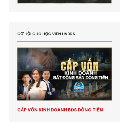
CƠ HỘI CHO HỌC VIÊN HVBDS
CẤP VỐN KINH DOANH BĐS DÒNG TIỀN