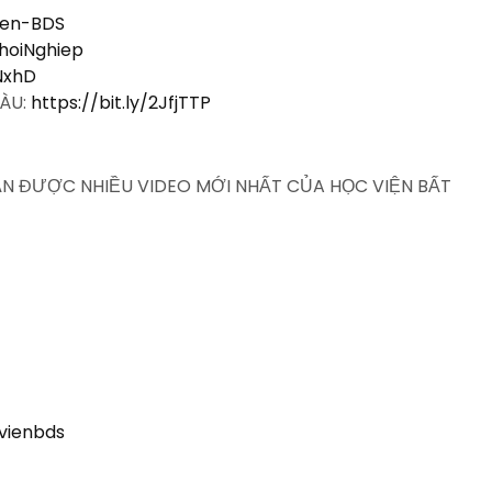
Vien-BDS
KhoiNghiep
QNxhD
IÀU:
https://bit.ly/2JfjTTP
HẬN ĐƯỢC NHIỀU VIDEO MỚI NHẤT CỦA HỌC VIỆN BẤT
vienbds