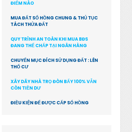
ĐIỂM NÀO
MUA ĐẤT SỔ HỒNG CHUNG & THỦ TỤC
TÁCH THỬA ĐẤT
QUY TRÌNH AN TOÀN KHI MUA BĐS
ĐANG THẾ CHẤP TẠI NGÂN HÀNG
CHUYỂN MỤC ĐÍCH SỬ DỤNG ĐẤT : LÊN
THỔ CƯ
XÂY DÃY NHÀ TRỌ ĐÒN BẨY 100% VẪN
CÒN TIỀN DƯ
ĐIỀU KIỆN ĐỂ ĐƯỢC CẤP SỔ HỒNG