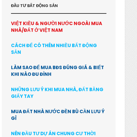
ĐẦU TƯ BẤT ĐỘNG SẢN
VIỆT KIỀU & NGƯỜI NƯỚC NGOÀI MUA
NHÀ/ĐẤT Ở VIỆT NAM
CÁCH ĐỂ CÓ THÊM NHIỀU BẤT ĐỘNG
SẢN
LÀM SAO ĐỂ MUA BĐS ĐÚNG GIÁ & BIẾT
KHI NÀO ĐU ĐỈNH
NHỮNG LƯU Ý KHI MUA NHÀ, ĐẤT BẰNG
GIẤY TAY
MUA ĐẤT NHÀ NƯỚC ĐỀN BÙ CẦN LƯU Ý
GÌ
NÊN ĐẦU TƯ DỰ ÁN CHUNG CƯ THỜI