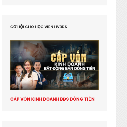
CƠ HỘI CHO HỌC VIÊN HVBDS
CẤP VỐN KINH DOANH BĐS DÒNG TIỀN