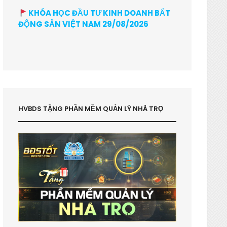
KHÓA HỌC ĐẦU TƯ KINH DOANH BẤT
ĐỘNG SẢN VIỆT NAM 29/08/2026
HVBDS TẶNG PHẦN MỀM QUẢN LÝ NHÀ TRỌ