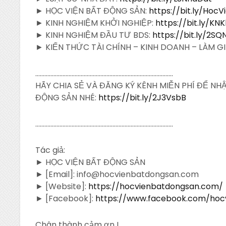
► HỌC VIỆN BẤT ĐỘNG SẢN:
https://bit.ly/Hoc
► KINH NGHIỆM KHỞI NGHIỆP:
https://bit.ly/KN
► KINH NGHIỆM ĐẦU TƯ BDS:
https://bit.ly/2S
► KIẾN THỨC TÀI CHÍNH – KINH DOANH – LÀM G
……………………………………………………………………………….
HÃY CHIA SẺ VÀ ĐĂNG KÝ KÊNH MIỄN PHÍ ĐỂ N
ĐỘNG SẢN NHÉ:
https://bit.ly/2J3VsbB
……………………………………………………………………………….
Tác giả:
► HỌC VIỆN BẤT ĐỘNG SẢN
► [Email]: info@hocvienbatdongsan.com
► [Website]:
https://hocvienbatdongsan.com/
► [Facebook]:
https://www.facebook.com/hoc
Chân thành cảm ơn !