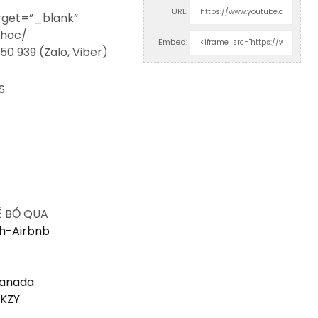
URL:
rget=”_blank”
-hoc/
Embed:
50 939 (Zalo, Viber)
S
Ể BỎ QUA
nh-Airbnb
Canada
WKZY