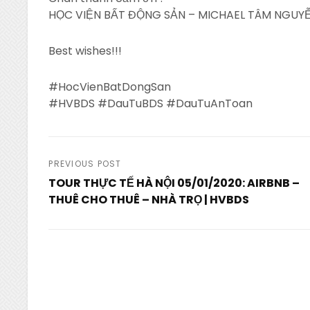
HỌC VIỆN BẤT ĐỘNG SẢN – MICHAEL TÂM NGUYỄ
Best wishes!!!
#HocVienBatDongSan
#HVBDS #DauTuBDS #DauTuAnToan
Post
PREVIOUS POST
TOUR THỰC TẾ HÀ NỘI 05/01/2020: AIRBNB –
navigation
THUÊ CHO THUÊ – NHÀ TRỌ | HVBDS
Previous
Post