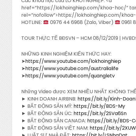
Các khoá học của LÒ KHỞI NGHIỆP: <a
href=”https://lokhoinghiep.com/khoa-hoc/” ta
rel=”nofollow”>https://lokhoinghiep.com/khoa
HOTLINE:
0976 44 6968 (Zalo, Viber)
0961 8
TOUR THỰC TẾ BĐSVN – HCM 08/12/2019 | HVBD
NHỮNG KINH NGHIỆM KIẾN THỨC HAY:
➤
https://www.youtube.com/lokhoinghiep
➤
https://www.youtube.com/australialife
➤
https://www.youtube.com/quangletv
Những Video được XEM NHIỀU NHẤT KHÔNG TH
► KINH DOANH AIRBNB:
https://bit.ly/Kinh-Doa
► BẤT ĐỘNG SẢN MỸ:
https://bit.ly/BDS-My
► BẤT ĐỘNG SẢN ÚC:
https://bit.ly/2SVa6Sn
► BẤT ĐỘNG SẢN CANADA:
https://bit.ly/BDS-
► BẤT ĐỘNG SẢN VIỆT NAM:
https://bit.ly/2XU
► LUẬT SƯ NHÀ ĐẤT:
https://bit.ly/LSNhaDat