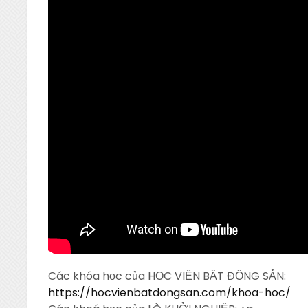
Các khóa học của HỌC VIỆN BẤT ĐỘNG SẢN:
https://hocvienbatdongsan.com/khoa-hoc/