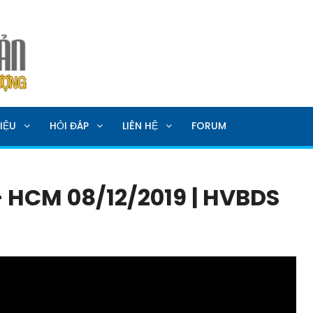
SẢN
IỆU
HỎI ĐÁP
LIÊN HỆ
FORUM
 HCM 08/12/2019 | HVBDS