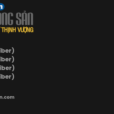
iber)
iber)
Viber)
iber)
n.com