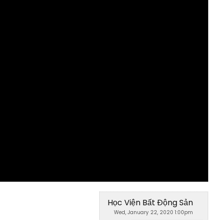
Học Viện Bất Động Sản
Wed, January 22, 2020 1:00pm