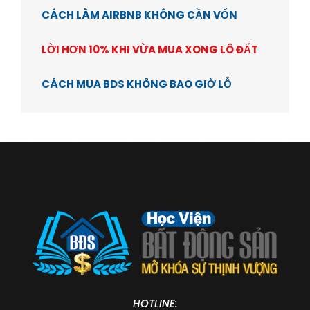
CÁCH LÀM AIRBNB KHÔNG CẦN VỐN
LỜI HƠN 10% KHI VỪA MUA XONG LÔ ĐẤT
CÁCH MUA BDS KHÔNG BAO GIỜ LỖ
HOTLINE: