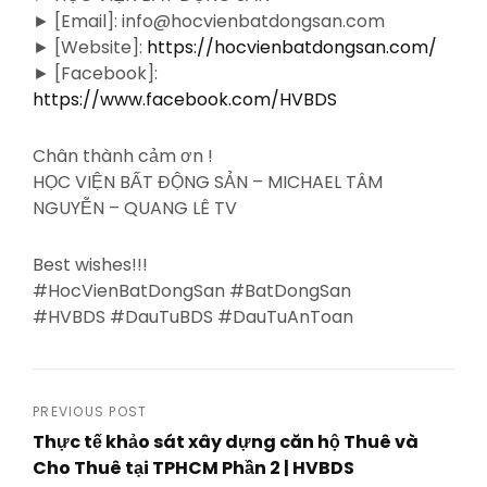
► [Email]: info@hocvienbatdongsan.com
► [Website]:
https://hocvienbatdongsan.com/
► [Facebook]:
https://www.facebook.com/HVBDS
Chân thành cảm ơn !
HỌC VIỆN BẤT ĐỘNG SẢN – MICHAEL TÂM
NGUYỄN – QUANG LÊ TV
Best wishes!!!
#HocVienBatDongSan #BatDongSan
#HVBDS #DauTuBDS #DauTuAnToan
Post
PREVIOUS POST
Thực tế khảo sát xây dựng căn hộ Thuê và
navigation
Cho Thuê tại TPHCM Phần 2 | HVBDS