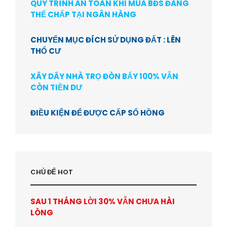
QUY TRÌNH AN TOÀN KHI MUA BĐS ĐANG
THẾ CHẤP TẠI NGÂN HÀNG
CHUYỂN MỤC ĐÍCH SỬ DỤNG ĐẤT : LÊN
THỔ CƯ
XÂY DÃY NHÀ TRỌ ĐÒN BẨY 100% VẪN
CÒN TIỀN DƯ
ĐIỀU KIỆN ĐỂ ĐƯỢC CẤP SỔ HỒNG
CHỦ ĐỂ HOT
SAU 1 THÁNG LỜI 30% VẪN CHƯA HÀI
LÒNG