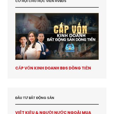
CƠ HỘI CHO HỌC VIÊN HVBDS
CẤP VỐN KINH DOANH BĐS DÒNG TIỀN
ĐẦU TƯ BẤT ĐỘNG SẢN
VIỆT KIỀU & NGƯỜI NƯỚC NGOÀI MUA