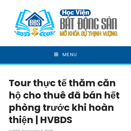
HỌC VIỆN BẤT ĐỘNG
MENU
SẢN
MỞ KHOÁ SỰ THỊNH VƯỢNG
Tour thực tế thăm căn
hộ cho thuê đã bán hết
phòng trước khi hoàn
thiện | HVBDS
Posted