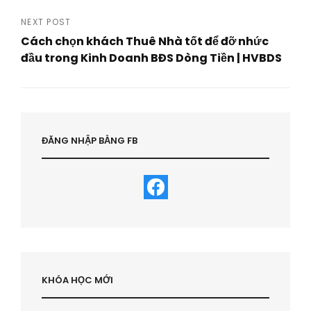
Previous
Post
NEXT POST
Cách chọn khách Thuê Nhà tốt để đỡ nhức
đầu trong Kinh Doanh BĐS Dòng Tiền | HVBDS
Next
Post
ĐĂNG NHẬP BẰNG FB
KHÓA HỌC MỚI