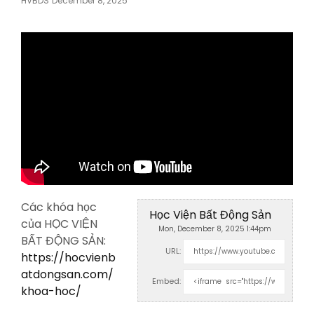
HVBDS
December 8, 2025
On
Các khóa học
Học Viện Bất Động Sản
của HỌC VIỆN
Mon, December 8, 2025 1:44pm
BẤT ĐỘNG SẢN:
URL:
https://hocvienb
atdongsan.com/
Embed:
khoa-hoc/