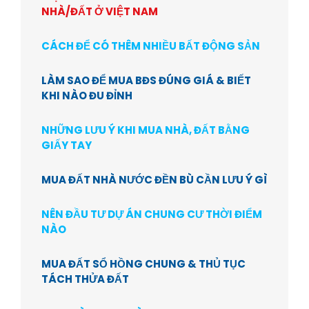
NHÀ/ĐẤT Ở VIỆT NAM
CÁCH ĐỂ CÓ THÊM NHIỀU BẤT ĐỘNG SẢN
LÀM SAO ĐỂ MUA BĐS ĐÚNG GIÁ & BIẾT
KHI NÀO ĐU ĐỈNH
NHỮNG LƯU Ý KHI MUA NHÀ, ĐẤT BẰNG
GIẤY TAY
MUA ĐẤT NHÀ NƯỚC ĐỀN BÙ CẦN LƯU Ý GÌ
NÊN ĐẦU TƯ DỰ ÁN CHUNG CƯ THỜI ĐIỂM
NÀO
MUA ĐẤT SỔ HỒNG CHUNG & THỦ TỤC
TÁCH THỬA ĐẤT