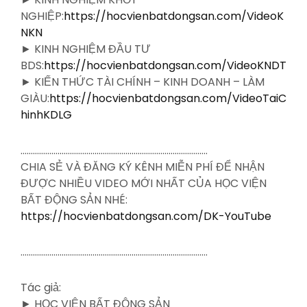
NGHIỆP:
https://hocvienbatdongsan.com/VideoK
NKN
► KINH NGHIỆM ĐẦU TƯ
BDS:
https://hocvienbatdongsan.com/VideoKNDT
► KIẾN THỨC TÀI CHÍNH – KINH DOANH – LÀM
GIÀU:
https://hocvienbatdongsan.com/VideoTaiC
hinhKDLG
……………………………………………………………………………….
CHIA SẺ VÀ ĐĂNG KÝ KÊNH MIỄN PHÍ ĐỂ NHẬN
ĐƯỢC NHIỀU VIDEO MỚI NHẤT CỦA HỌC VIỆN
BẤT ĐỘNG SẢN NHÉ:
https://hocvienbatdongsan.com/DK-YouTube
……………………………………………………………………………….
Tác giả:
► HỌC VIỆN BẤT ĐỘNG SẢN