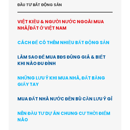
ĐẦU TƯ BẤT ĐỘNG SẢN
VIỆT KIỀU & NGƯỜI NƯỚC NGOÀI MUA
NHÀ/ĐẤT Ở VIỆT NAM
CÁCH ĐỂ CÓ THÊM NHIỀU BẤT ĐỘNG SẢN
LÀM SAO ĐỂ MUA BĐS ĐÚNG GIÁ & BIẾT
KHI NÀO ĐU ĐỈNH
NHỮNG LƯU Ý KHI MUA NHÀ, ĐẤT BẰNG
GIẤY TAY
MUA ĐẤT NHÀ NƯỚC ĐỀN BÙ CẦN LƯU Ý GÌ
NÊN ĐẦU TƯ DỰ ÁN CHUNG CƯ THỜI ĐIỂM
NÀO