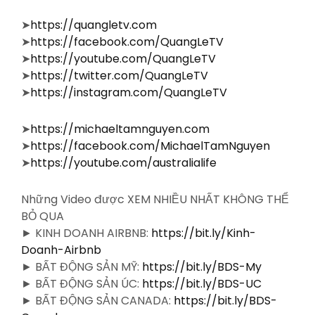
➤
https://quangletv.com
➤
https://facebook.com/QuangLeTV
➤
https://youtube.com/QuangLeTV
➤
https://twitter.com/QuangLeTV
➤
https://instagram.com/QuangLeTV
➤
https://michaeltamnguyen.com
➤
https://facebook.com/MichaelTamNguyen
➤
https://youtube.com/australialife
Những Video được XEM NHIỀU NHẤT KHÔNG THỂ
BỎ QUA
► KINH DOANH AIRBNB:
https://bit.ly/Kinh-
Doanh-Airbnb
► BẤT ĐỘNG SẢN MỸ:
https://bit.ly/BDS-My
► BẤT ĐỘNG SẢN ÚC:
https://bit.ly/BDS-UC
► BẤT ĐỘNG SẢN CANADA:
https://bit.ly/BDS-