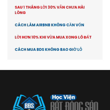
SAU 1 THÁNG LỜI 30% VẪN CHƯA HÀI
LÒNG
CÁCH LÀM AIRBNB KHÔNG CẦN VỐN
LỜI HƠN 10% KHI VỪA MUA XONG LÔ ĐẤT
CÁCH MUA BDS KHÔNG BAO GIỜ LỖ