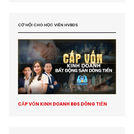
CƠ HỘI CHO HỌC VIÊN HVBDS
CẤP VỐN KINH DOANH BĐS DÒNG TIỀN