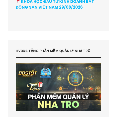
KHÓA HỌC ĐẦU TƯ KINH DOANH BẤT
ĐỘNG SẢN VIỆT NAM 29/08/2026
HVBDS TẶNG PHẦN MỀM QUẢN LÝ NHÀ TRỌ