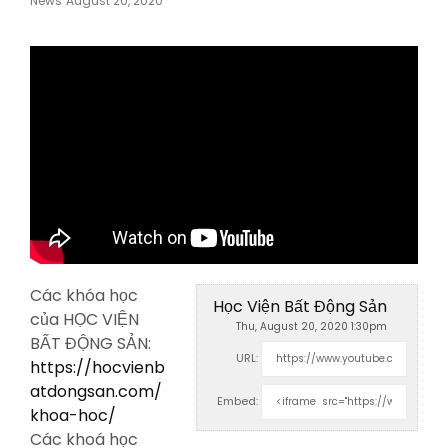
News
August 20, 2020
On
Các khóa học
Học Viện Bất Động Sản
của HỌC VIỆN
Thu, August 20, 2020 1:30pm
BẤT ĐỘNG SẢN:
URL:
https://hocvienb
atdongsan.com/
Embed:
khoa-hoc/
Các khoá học