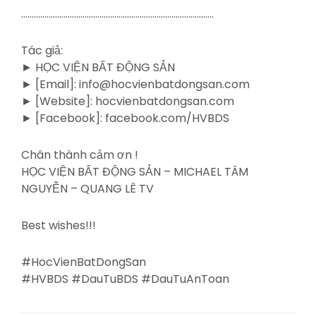
……………………………………………………………………………….
Tác giả:
► HỌC VIỆN BẤT ĐỘNG SẢN
► [Email]: info@hocvienbatdongsan.com
► [Website]: hocvienbatdongsan.com
► [Facebook]: facebook.com/HVBDS
Chân thành cảm ơn !
HỌC VIỆN BẤT ĐỘNG SẢN – MICHAEL TÂM
NGUYỄN – QUANG LÊ TV
Best wishes!!!
#HocVienBatDongSan
#HVBDS #DauTuBDS #DauTuAnToan