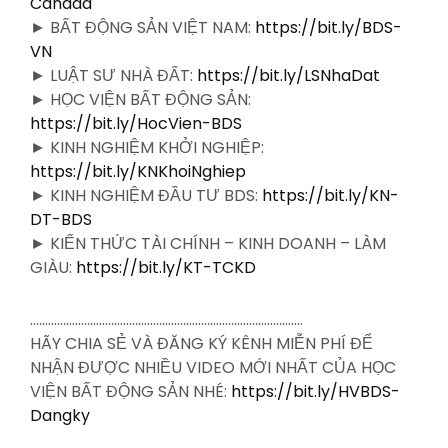
Canada
► BẤT ĐỘNG SẢN VIỆT NAM:
https://bit.ly/BDS-
VN
► LUẬT SƯ NHÀ ĐẤT:
https://bit.ly/LSNhaDat
► HỌC VIỆN BẤT ĐỘNG SẢN:
https://bit.ly/HocVien-BDS
► KINH NGHIỆM KHỞI NGHIỆP:
https://bit.ly/KNKhoiNghiep
► KINH NGHIỆM ĐẦU TƯ BDS:
https://bit.ly/KN-
DT-BDS
► KIẾN THỨC TÀI CHÍNH – KINH DOANH – LÀM
GIÀU:
https://bit.ly/KT-TCKD
……………………………………………………………………………….
HÃY CHIA SẺ VÀ ĐĂNG KÝ KÊNH MIỄN PHÍ ĐỂ
NHẬN ĐƯỢC NHIỀU VIDEO MỚI NHẤT CỦA HỌC
VIỆN BẤT ĐỘNG SẢN NHÉ:
https://bit.ly/HVBDS-
Dangky