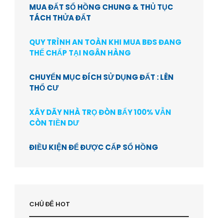
MUA ĐẤT SỔ HỒNG CHUNG & THỦ TỤC
TÁCH THỬA ĐẤT
QUY TRÌNH AN TOÀN KHI MUA BĐS ĐANG
THẾ CHẤP TẠI NGÂN HÀNG
CHUYỂN MỤC ĐÍCH SỬ DỤNG ĐẤT : LÊN
THỔ CƯ
XÂY DÃY NHÀ TRỌ ĐÒN BẨY 100% VẪN
CÒN TIỀN DƯ
ĐIỀU KIỆN ĐỂ ĐƯỢC CẤP SỔ HỒNG
CHỦ ĐỂ HOT