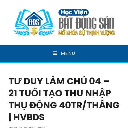
HỌC VIỆN BẤT ĐỘNG
MENU
SẢN
MỞ KHOÁ SỰ THỊNH VƯỢNG
TƯ DUY LÀM CHỦ 04 –
21 TUỔI TẠO THU NHẬP
THỤ ĐỘNG 40TR/THÁNG
| HVBDS
Posted