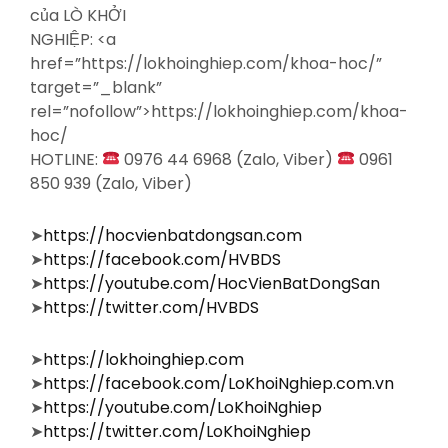
của LÒ KHỞI
NGHIỆP: <a
href=”https://lokhoinghiep.com/khoa-hoc/”
target=”_blank”
rel=”nofollow”>https://lokhoinghiep.com/khoa-
hoc/
HOTLINE:
0976 44 6968 (Zalo, Viber)
0961
850 939 (Zalo, Viber)
➤
https://hocvienbatdongsan.com
➤
https://facebook.com/HVBDS
➤
https://youtube.com/HocVienBatDongSan
➤
https://twitter.com/HVBDS
➤
https://lokhoinghiep.com
➤
https://facebook.com/LoKhoiNghiep.com.vn
➤
https://youtube.com/LoKhoiNghiep
➤
https://twitter.com/LoKhoiNghiep