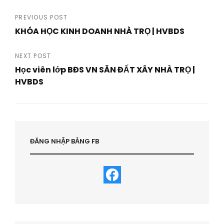
Post
PREVIOUS POST
KHÓA HỌC KINH DOANH NHÀ TRỌ | HVBDS
navigation
Previous
Post
NEXT POST
Học viên lớp BĐS VN SĂN ĐẤT XÂY NHÀ TRỌ |
HVBDS
Next
Post
ĐĂNG NHẬP BẰNG FB