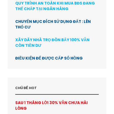
QUY TRÌNH AN TOÀN KHI MUA BĐS ĐANG
THẾ CHẤP TẠI NGÂN HÀNG
CHUYỂN MỤC ĐÍCH SỬ DỤNG ĐẤT : LÊN
THỔ CƯ
XÂY DÃY NHÀ TRỌ ĐÒN BẨY 100% VẪN
CÒN TIỀN DƯ
ĐIỀU KIỆN ĐỂ ĐƯỢC CẤP SỔ HỒNG
CHỦ ĐỂ HOT
SAU 1 THÁNG LỜI 30% VẪN CHƯA HÀI
LÒNG