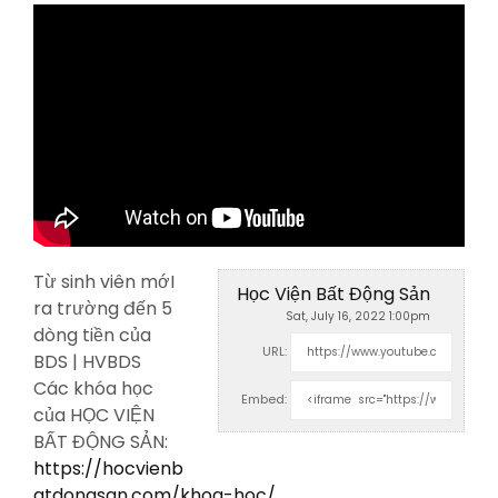
Từ sinh viên mớI
Học Viện Bất Động Sản
ra trường đến 5
Sat, July 16, 2022 1:00pm
dòng tiền của
URL:
BDS | HVBDS
Các khóa học
Embed:
của HỌC VIỆN
BẤT
ĐỘNG SẢN:
https://hocvienb
atdongsan.com/khoa-hoc/