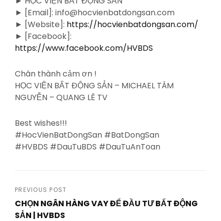
► HỌC VIỆN BẤT ĐỘNG SẢN
► [Email]: info@hocvienbatdongsan.com
► [Website]:
https://hocvienbatdongsan.com/
► [Facebook]:
https://www.facebook.com/HVBDS
Chân thành cảm ơn !
HỌC VIỆN BẤT ĐỘNG SẢN – MICHAEL TÂM
NGUYỄN – QUANG LÊ TV
Best wishes!!!
#HocVienBatDongSan #BatDongSan
#HVBDS #DauTuBDS #DauTuAnToan
Post
PREVIOUS POST
CHỌN NGÂN HÀNG VAY ĐỂ ĐẦU TƯ BẤT ĐỘNG
navigation
SẢN | HVBDS