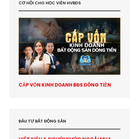
CƠ HỘI CHO HỌC VIÊN HVBDS
CẤP VỐN KINH DOANH BĐS DÒNG TIỀN
ĐẦU TƯ BẤT ĐỘNG SẢN