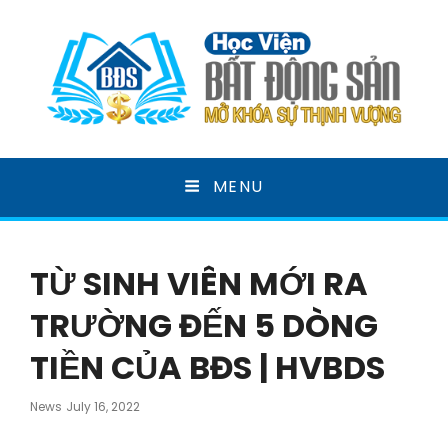
HỌC VIỆN BẤT ĐỘNG
MENU
SẢN
MỞ KHOÁ SỰ THỊNH VƯỢNG
TỪ SINH VIÊN MỚI RA
TRƯỜNG ĐẾN 5 DÒNG
TIỀN CỦA BĐS | HVBDS
Posted
News
July 16, 2022
On