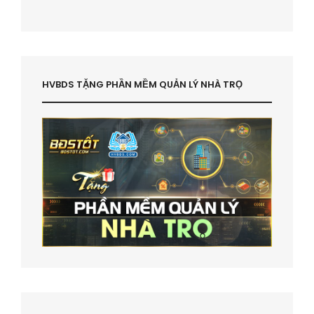
HVBDS TẶNG PHẦN MỀM QUẢN LÝ NHÀ TRỌ