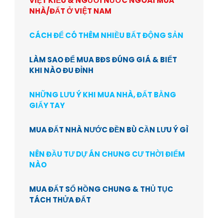
VIỆT KIỀU & NGƯỜI NƯỚC NGOÀI MUA
NHÀ/ĐẤT Ở VIỆT NAM
CÁCH ĐỂ CÓ THÊM NHIỀU BẤT ĐỘNG SẢN
LÀM SAO ĐỂ MUA BĐS ĐÚNG GIÁ & BIẾT
KHI NÀO ĐU ĐỈNH
NHỮNG LƯU Ý KHI MUA NHÀ, ĐẤT BẰNG
GIẤY TAY
MUA ĐẤT NHÀ NƯỚC ĐỀN BÙ CẦN LƯU Ý GÌ
NÊN ĐẦU TƯ DỰ ÁN CHUNG CƯ THỜI ĐIỂM
NÀO
MUA ĐẤT SỔ HỒNG CHUNG & THỦ TỤC
TÁCH THỬA ĐẤT