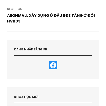
Previous
Post
NEXT POST
AEONMALL XÂY DỰNG Ở ĐÂU BĐS TĂNG Ở ĐÓ |
HVBDS
Next
Post
ĐĂNG NHẬP BẰNG FB
KHÓA HỌC MỚI