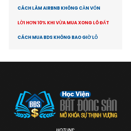
CÁCH LÀM AIRBNB KHÔNG CẦN VỐN
LỜI HƠN 10% KHI VỪA MUA XONG LÔ ĐẤT
CÁCH MUA BDS KHÔNG BAO GIỜ LỖ
HOTLINE: