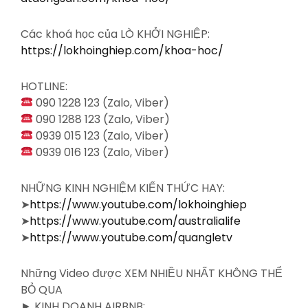
Các khoá học của LÒ KHỞI NGHIỆP:
https://lokhoinghiep.com/khoa-hoc/
HOTLINE:
090 1228 123 (Zalo, Viber)
090 1288 123 (Zalo, Viber)
0939 015 123 (Zalo, Viber)
0939 016 123 (Zalo, Viber)
NHỮNG KINH NGHIỆM KIẾN THỨC HAY:
➤
https://www.youtube.com/lokhoinghiep
➤
https://www.youtube.com/australialife
➤
https://www.youtube.com/quangletv
Những Video được XEM NHIỀU NHẤT KHÔNG THỂ
BỎ QUA
► KINH DOANH AIRBNB: