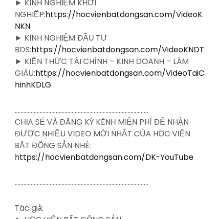
► KINH NGHIỆM KHỞI
NGHIỆP:
https://hocvienbatdongsan.com/VideoK
NKN
► KINH NGHIỆM ĐẦU TƯ
BDS:
https://hocvienbatdongsan.com/VideoKNDT
► KIẾN THỨC TÀI CHÍNH – KINH DOANH – LÀM
GIÀU:
https://hocvienbatdongsan.com/VideoTaiC
hinhKDLG
……………………………………………………………………………….
CHIA SẺ VÀ ĐĂNG KÝ KÊNH MIỄN PHÍ ĐỂ NHẬN
ĐƯỢC NHIỀU VIDEO MỚI NHẤT CỦA HỌC VIỆN
BẤT ĐỘNG SẢN NHÉ:
https://hocvienbatdongsan.com/DK-YouTube
……………………………………………………………………………….
Tác giả: