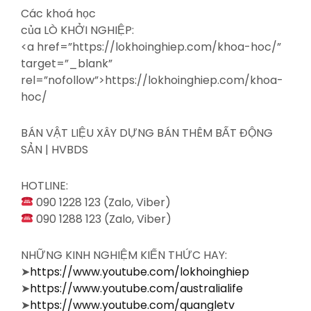
Các khoá học
của LÒ KHỞI NGHIỆP:
<a
href=”https://lokhoinghiep.com/khoa-hoc/”
target=”_blank”
rel=”nofollow”>https://lokhoinghiep.com/khoa-
hoc/
BÁN VẬT LIỆU XÂY DỰNG BÁN THÊM BẤT ĐỘNG
SẢN | HVBDS
HOTLINE:
090 1228 123 (Zalo, Viber)
090 1288 123 (Zalo, Viber)
NHỮNG KINH NGHIỆM KIẾN THỨC HAY:
➤
https://www.youtube.com/lokhoinghiep
➤
https://www.youtube.com/australialife
➤
https://www.youtube.com/quangletv