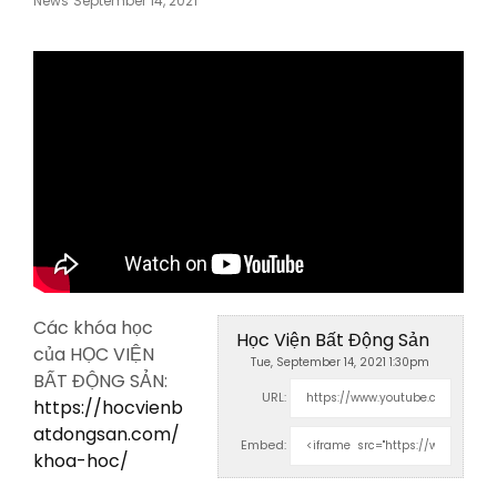
News
September 14, 2021
On
Các khóa học
Học Viện Bất Động Sản
của HỌC VIỆN
Tue, September 14, 2021 1:30pm
BẤT ĐỘNG SẢN:
URL:
https://hocvienb
atdongsan.com/
Embed:
khoa-hoc/