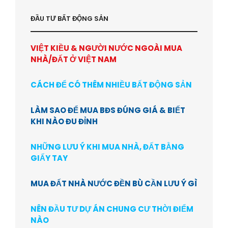
ĐẦU TƯ BẤT ĐỘNG SẢN
VIỆT KIỀU & NGƯỜI NƯỚC NGOÀI MUA
NHÀ/ĐẤT Ở VIỆT NAM
CÁCH ĐỂ CÓ THÊM NHIỀU BẤT ĐỘNG SẢN
LÀM SAO ĐỂ MUA BĐS ĐÚNG GIÁ & BIẾT
KHI NÀO ĐU ĐỈNH
NHỮNG LƯU Ý KHI MUA NHÀ, ĐẤT BẰNG
GIẤY TAY
MUA ĐẤT NHÀ NƯỚC ĐỀN BÙ CẦN LƯU Ý GÌ
NÊN ĐẦU TƯ DỰ ÁN CHUNG CƯ THỜI ĐIỂM
NÀO