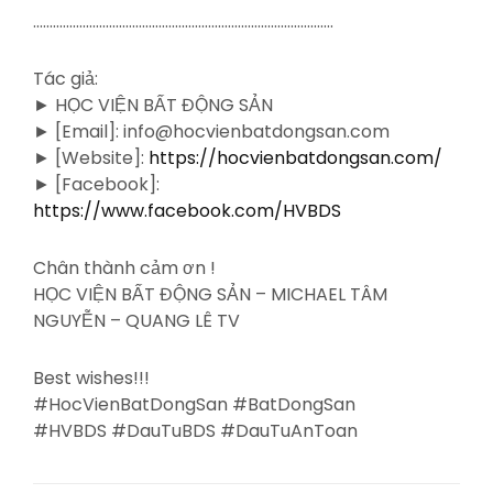
……………………………………………………………………………….
Tác giả:
► HỌC VIỆN BẤT ĐỘNG SẢN
► [Email]: info@hocvienbatdongsan.com
► [Website]:
https://hocvienbatdongsan.com/
► [Facebook]:
https://www.facebook.com/HVBDS
Chân thành cảm ơn !
HỌC VIỆN BẤT ĐỘNG SẢN – MICHAEL TÂM
NGUYỄN – QUANG LÊ TV
Best wishes!!!
#HocVienBatDongSan #BatDongSan
#HVBDS #DauTuBDS #DauTuAnToan