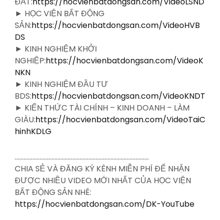
ĐẤT:
https://hocvienbatdongsan.com/VideoLSND
► HỌC VIỆN BẤT ĐỘNG
SẢN:
https://hocvienbatdongsan.com/VideoHVB
DS
► KINH NGHIỆM KHỞI
NGHIỆP:
https://hocvienbatdongsan.com/VideoK
NKN
► KINH NGHIỆM ĐẦU TƯ
BDS:
https://hocvienbatdongsan.com/VideoKNDT
► KIẾN THỨC TÀI CHÍNH – KINH DOANH – LÀM
GIÀU:
https://hocvienbatdongsan.com/VideoTaiC
hinhKDLG
……………………………………………………………………………….
CHIA SẺ VÀ ĐĂNG KÝ KÊNH MIỄN PHÍ ĐỂ NHẬN
ĐƯỢC NHIỀU VIDEO MỚI NHẤT CỦA HỌC VIỆN
BẤT ĐỘNG SẢN NHÉ:
https://hocvienbatdongsan.com/DK-YouTube