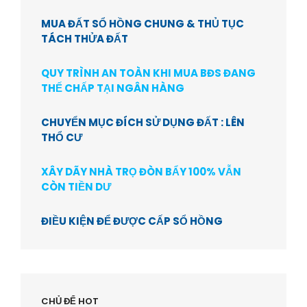
MUA ĐẤT SỔ HỒNG CHUNG & THỦ TỤC
TÁCH THỬA ĐẤT
QUY TRÌNH AN TOÀN KHI MUA BĐS ĐANG
THẾ CHẤP TẠI NGÂN HÀNG
CHUYỂN MỤC ĐÍCH SỬ DỤNG ĐẤT : LÊN
THỔ CƯ
XÂY DÃY NHÀ TRỌ ĐÒN BẨY 100% VẪN
CÒN TIỀN DƯ
ĐIỀU KIỆN ĐỂ ĐƯỢC CẤP SỔ HỒNG
CHỦ ĐỂ HOT