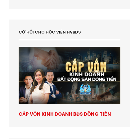
CƠ HỘI CHO HỌC VIÊN HVBDS
CẤP VỐN KINH DOANH BĐS DÒNG TIỀN