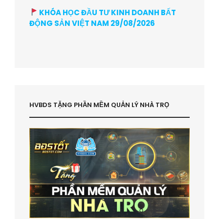
KHÓA HỌC ĐẦU TƯ KINH DOANH BẤT
ĐỘNG SẢN VIỆT NAM 29/08/2026
HVBDS TẶNG PHẦN MỀM QUẢN LÝ NHÀ TRỌ