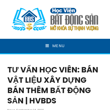
HỌC VIỆN BẤT ĐỘNG
MENU
SẢN
MỞ KHOÁ SỰ THỊNH VƯỢNG
TƯ VẤN HỌC VIÊN: BÁN
VẬT LIỆU XÂY DỰNG
BÁN THÊM BẤT ĐỘNG
SẢN | HVBDS
Posted