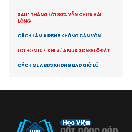
SAU 1 THÁNG LỜI 30% VẪN CHƯA HÀI
LÒNG
CÁCH LÀM AIRBNB KHÔNG CẦN VỐN
LỜI HƠN 10% KHI VỪA MUA XONG LÔ ĐẤT
CÁCH MUA BDS KHÔNG BAO GIỜ LỖ