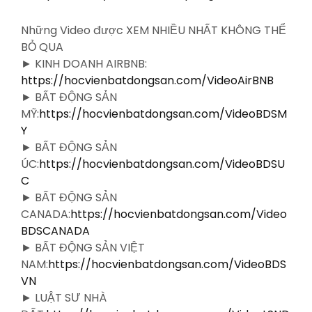
Những Video được XEM NHIỀU NHẤT KHÔNG THỂ
BỎ QUA
► KINH DOANH AIRBNB:
https://hocvienbatdongsan.com/VideoAirBNB
► BẤT ĐỘNG SẢN
MỸ:
https://hocvienbatdongsan.com/VideoBDSM
Y
► BẤT ĐỘNG SẢN
ÚC:
https://hocvienbatdongsan.com/VideoBDSU
C
► BẤT ĐỘNG SẢN
CANADA:
https://hocvienbatdongsan.com/Video
BDSCANADA
► BẤT ĐỘNG SẢN VIỆT
NAM:
https://hocvienbatdongsan.com/VideoBDS
VN
► LUẬT SƯ NHÀ