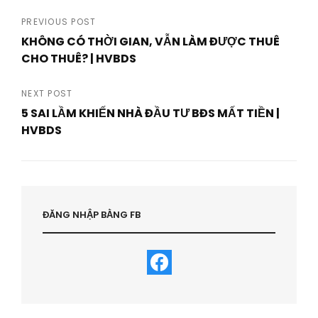
Post
PREVIOUS POST
KHÔNG CÓ THỜI GIAN, VẪN LÀM ĐƯỢC THUÊ
navigation
CHO THUÊ? | HVBDS
Previous
Post
NEXT POST
5 SAI LẦM KHIẾN NHÀ ĐẦU TƯ BĐS MẤT TIỀN |
HVBDS
Next
Post
ĐĂNG NHẬP BẰNG FB