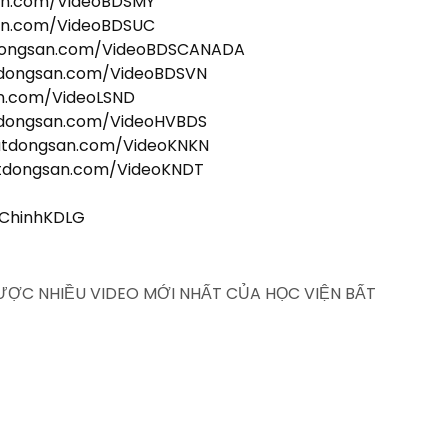
san.com/VideoBDSMY
san.com/VideoBDSUC
tdongsan.com/VideoBDSCANADA
tdongsan.com/VideoBDSVN
an.com/VideoLSND
tdongsan.com/VideoHVBDS
batdongsan.com/VideoKNKN
atdongsan.com/VideoKNDT
iChinhKDLG
ĐƯỢC NHIỀU VIDEO MỚI NHẤT CỦA HỌC VIỆN BẤT