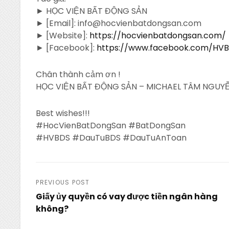
► HỌC VIỆN BẤT ĐỘNG SẢN
► [Email]: info@hocvienbatdongsan.com
► [Website]:
https://hocvienbatdongsan.com/
► [Facebook]:
https://www.facebook.com/HV
Chân thành cảm ơn !
HỌC VIỆN BẤT ĐỘNG SẢN – MICHAEL TÂM NGUYỄ
Best wishes!!!
#HocVienBatDongSan #BatDongSan
#HVBDS #DauTuBDS #DauTuAnToan
Post
PREVIOUS POST
Giấy ủy quyền có vay được tiền ngân hàng
navigation
không?
Previous