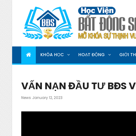
HỌC VIỆN BẤT ĐỘNG 
MỞ KHOÁ SỰ THỊNH VƯỢNG
KHÓA HỌC
HOẠT ĐỘNG
GIỚI TH
VẤN NẠN ĐẦU TƯ BĐS 
Posted
News
January 12, 2023
On