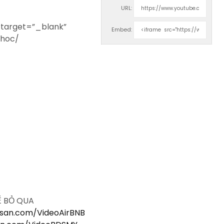
URL:
 target=”_blank”
Embed:
-hoc/
Ể BỎ QUA
gsan.com/VideoAirBNB