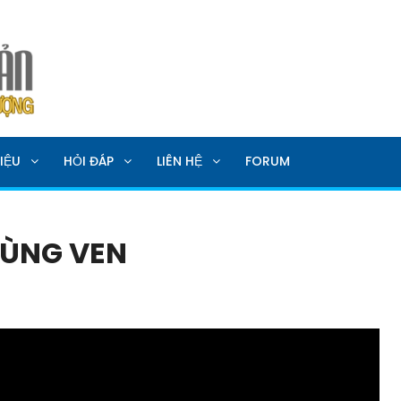
SẢN
IỆU
HỎI ĐÁP
LIÊN HỆ
FORUM
VÙNG VEN