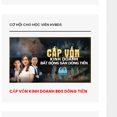
CƠ HỘI CHO HỌC VIÊN HVBDS
CẤP VỐN KINH DOANH BĐS DÒNG TIỀN