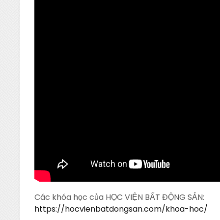
Các khóa học của HỌC VIỆN BẤT ĐỘNG SẢN:
https://hocvienbatdongsan.com/khoa-hoc/