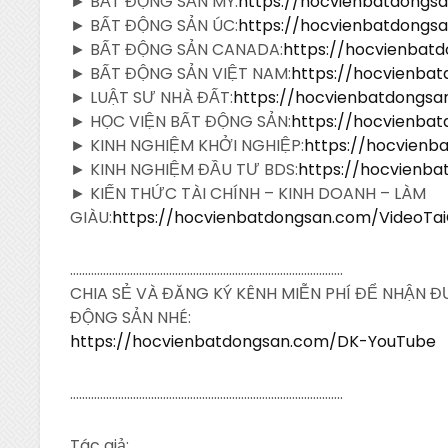
► BẤT ĐỘNG SẢN MỸ:
https://hocvienbatdong
► BẤT ĐỘNG SẢN ÚC:
https://hocvienbatdong
► BẤT ĐỘNG SẢN CANADA:
https://hocvienba
► BẤT ĐỘNG SẢN VIỆT NAM:
https://hocvienba
► LUẬT SƯ NHÀ ĐẤT:
https://hocvienbatdongs
► HỌC VIỆN BẤT ĐỘNG SẢN:
https://hocvienba
► KINH NGHIỆM KHỞI NGHIỆP:
https://hocvien
► KINH NGHIỆM ĐẦU TƯ BDS:
https://hocvienb
► KIẾN THỨC TÀI CHÍNH – KINH DOANH – LÀM
GIÀU:
https://hocvienbatdongsan.com/VideoTa
……………………………………………………………………………….
CHIA SẺ VÀ ĐĂNG KÝ KÊNH MIỄN PHÍ ĐỂ NHẬN 
ĐỘNG SẢN NHÉ:
https://hocvienbatdongsan.com/DK-YouTube
……………………………………………………………………………….
Tác giả: