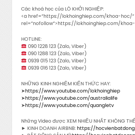
Các khoá học của LÒ KHỞI NGHIỆP:
<a
href=”https://lokhoinghiep.com/khoa-hoc/”
rel=”nofollow”>https://lokhoinghiep.com/khoa
HOTLINE:
090 1228 123 (Zalo, Viber)
090 1288 123 (Zalo, Viber)
0939 015 123 (Zalo, Viber)
0939 016 123 (Zalo, Viber)
NHỮNG KINH NGHIỆM KIẾN THỨC HAY:
➤
https://www.youtube.com/lokhoinghiep
➤
https://www.youtube.com/australialife
➤
https://www.youtube.com/quangletv
Những Video được XEM NHIỀU NHẤT KHÔNG TH
► KINH DOANH AIRBNB:
https://hocvienbatdon