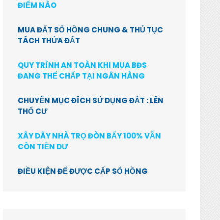
ĐIỂM NÀO
MUA ĐẤT SỔ HỒNG CHUNG & THỦ TỤC
TÁCH THỬA ĐẤT
QUY TRÌNH AN TOÀN KHI MUA BĐS
ĐANG THẾ CHẤP TẠI NGÂN HÀNG
CHUYỂN MỤC ĐÍCH SỬ DỤNG ĐẤT : LÊN
THỔ CƯ
XÂY DÃY NHÀ TRỌ ĐÒN BẨY 100% VẪN
CÒN TIỀN DƯ
ĐIỀU KIỆN ĐỂ ĐƯỢC CẤP SỔ HỒNG