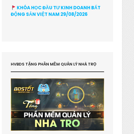
KHÓA HỌC ĐẦU TƯ KINH DOANH BẤT
ĐỘNG SẢN VIỆT NAM 29/08/2026
HVBDS TẶNG PHẦN MỀM QUẢN LÝ NHÀ TRỌ