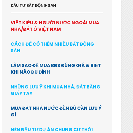
ĐẦU TƯ BẤT ĐỘNG SẢN
VIỆT KIỀU & NGƯỜI NƯỚC NGOÀI MUA
NHÀ/ĐẤT Ở VIỆT NAM
CÁCH ĐỂ CÓ THÊM NHIỀU BẤT ĐỘNG
SẢN
LÀM SAO ĐỂ MUA BĐS ĐÚNG GIÁ & BIẾT
KHI NÀO ĐU ĐỈNH
NHỮNG LƯU Ý KHI MUA NHÀ, ĐẤT BẰNG
GIẤY TAY
MUA ĐẤT NHÀ NƯỚC ĐỀN BÙ CẦN LƯU Ý
GÌ
NÊN ĐẦU TƯ DỰ ÁN CHUNG CƯ THỜI