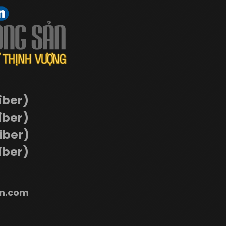
iber)
iber)
Viber)
iber)
n.com