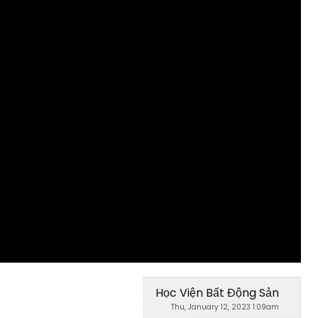
Học Viện Bất Động Sản
Thu, January 12, 2023 1:09am