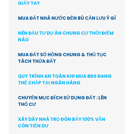
GIẤY TAY
MUA ĐẤT NHÀ NƯỚC ĐỀN BÙ CẦN LƯU Ý GÌ
NÊN ĐẦU TƯ DỰ ÁN CHUNG CƯ THỜI ĐIỂM
NÀO
MUA ĐẤT SỔ HỒNG CHUNG & THỦ TỤC
TÁCH THỬA ĐẤT
QUY TRÌNH AN TOÀN KHI MUA BĐS ĐANG
THẾ CHẤP TẠI NGÂN HÀNG
CHUYỂN MỤC ĐÍCH SỬ DỤNG ĐẤT : LÊN
THỔ CƯ
XÂY DÃY NHÀ TRỌ ĐÒN BẨY 100% VẪN
CÒN TIỀN DƯ