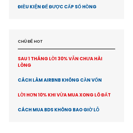
ĐIỀU KIỆN ĐỂ ĐƯỢC CẤP SỔ HỒNG
CHỦ ĐỂ HOT
SAU 1 THÁNG LỜI 30% VẪN CHƯA HÀI
LÒNG
CÁCH LÀM AIRBNB KHÔNG CẦN VỐN
LỜI HƠN 10% KHI VỪA MUA XONG LÔ ĐẤT
CÁCH MUA BDS KHÔNG BAO GIỜ LỖ