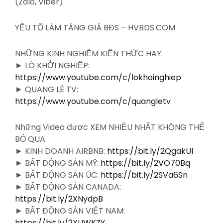
(Zalo, Viber)
YẾU TỐ LÀM TĂNG GIÁ BĐS – HVBDS.COM
NHỮNG KINH NGHIỆM KIẾN THỨC HAY:
► LÒ KHỞI NGHIỆP:
https://www.youtube.com/c/lokhoinghiep
► QUANG LÊ TV:
https://www.youtube.com/c/quangletv
Những Video được XEM NHIỀU NHẤT KHÔNG THỂ
BỎ QUA
► KINH DOANH AIRBNB:
https://bit.ly/2QgakUl
► BẤT ĐỘNG SẢN MỸ:
https://bit.ly/2VO70Bq
► BẤT ĐỘNG SẢN ÚC:
https://bit.ly/2SVa6Sn
► BẤT ĐỘNG SẢN CANADA:
https://bit.ly/2XNydpB
► BẤT ĐỘNG SẢN VIỆT NAM:
https://bit.ly/2XUWKZY