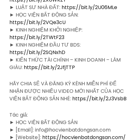
► LUẬT SƯ NHÀ ĐẤT:
https://bit.ly/2U06MLe
► HỌC VIỆN BẤT ĐỘNG SẢN:
https://bit.ly/2VQe3cU
► KINH NGHIỆM KHỞI NGHIỆP:
https://bit.ly/2TWtF23
► KINH NGHIỆM ĐẦU TƯ BDS:
https://bit.ly/2SQNxhD
► KIẾN THỨC TÀI CHÍNH – KINH DOANH – LÀM
GIÀU:
https://bit.ly/2JfjTTP
HÃY CHIA SẺ VÀ ĐĂNG KÝ KÊNH MIỄN PHÍ ĐỂ
NHẬN ĐƯỢC NHIỀU VIDEO MỚI NHẤT CỦA HỌC
VIỆN BẤT ĐỘNG SẢN NHÉ:
https://bit.ly/2J3VsbB
Tác giả:
► HỌC VIỆN BẤT ĐỘNG SẢN
► [Email]: info@hocvienbatdongsan.com
► [Website]:
https://hocvienbatdongsan.com/