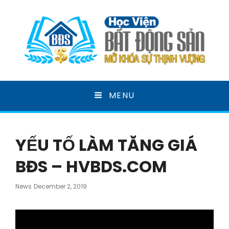
HỌC VIỆN BẤT ĐỘNG
MENU
SẢN
MỞ KHOÁ SỰ THỊNH VƯỢNG
YẾU TỐ LÀM TĂNG GIÁ
BĐS – HVBDS.COM
Posted
News
December 2, 2019
On