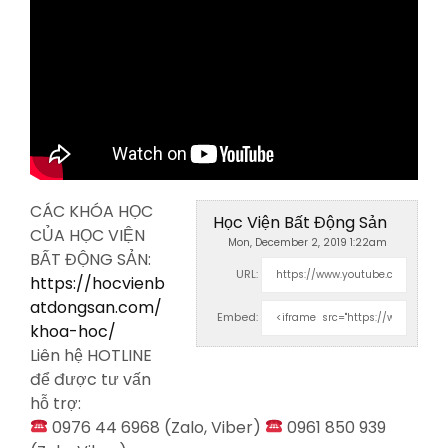
CÁC KHÓA HỌC
Học Viện Bất Động Sản
CỦA HỌC VIỆN
Mon, December 2, 2019 1:22am
BẤT ĐỘNG SẢN:
URL:
https://hocvienb
atdongsan.com/
Embed:
khoa-hoc/
Liên hệ HOTLINE
để được tư vấn
hỗ
trợ:
0976 44 6968 (Zalo, Viber)
0961 850 939