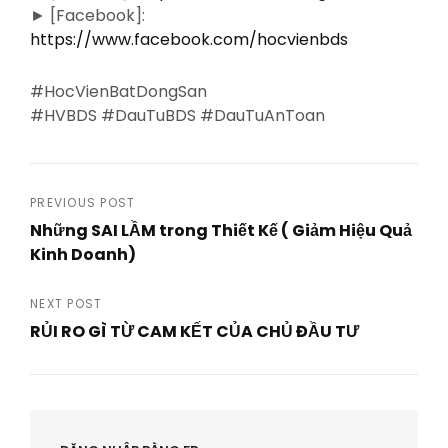
► [Facebook]:
https://www.facebook.com/hocvienbds
#HocVienBatDongSan
#HVBDS #DauTuBDS #DauTuAnToan
Post
PREVIOUS POST
Những SAI LẦM trong Thiết Kế ( Giảm Hiệu Quả
navigation
Kinh Doanh)
Previous
Post
NEXT POST
RỦI RO GÌ TỪ CAM KẾT CỦA CHỦ ĐẦU TƯ
Next
Post