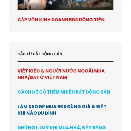
CẤP VỐN KINH DOANH BĐS DÒNG TIỀN
ĐẦU TƯ BẤT ĐỘNG SẢN
VIỆT KIỀU & NGƯỜI NƯỚC NGOÀI MUA
NHÀ/ĐẤT Ở VIỆT NAM
CÁCH ĐỂ CÓ THÊM NHIỀU BẤT ĐỘNG SẢN
LÀM SAO ĐỂ MUA BĐS ĐÚNG GIÁ & BIẾT
KHI NÀO ĐU ĐỈNH
NHỮNG LƯU Ý KHI MUA NHÀ, ĐẤT BẰNG