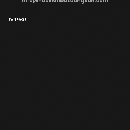
info@hocvienbatdongsan.com
FANPAGE