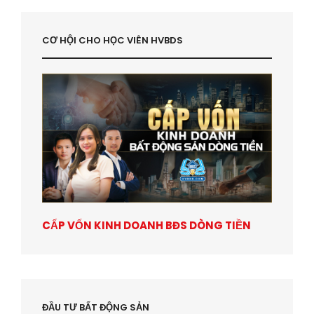
CƠ HỘI CHO HỌC VIÊN HVBDS
CẤP VỐN KINH DOANH BĐS DÒNG TIỀN
ĐẦU TƯ BẤT ĐỘNG SẢN