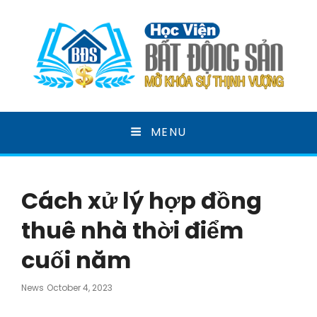
HỌC VIỆN BẤT ĐỘNG
MENU
SẢN
MỞ KHOÁ SỰ THỊNH VƯỢNG
Cách xử lý hợp đồng
thuê nhà thời điểm
cuối năm
Posted
News
October 4, 2023
On