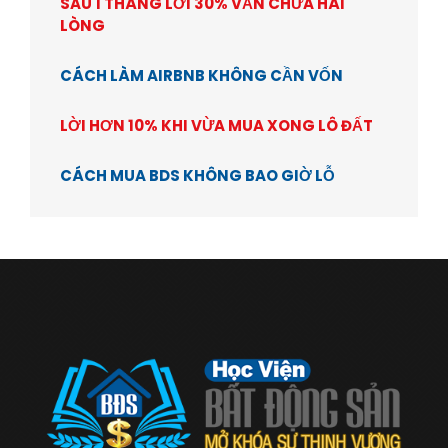
SAU 1 THÁNG LỜI 30% VẪN CHƯA HÀI
LÒNG
CÁCH LÀM AIRBNB KHÔNG CẦN VỐN
LỜI HƠN 10% KHI VỪA MUA XONG LÔ ĐẤT
CÁCH MUA BDS KHÔNG BAO GIỜ LỖ