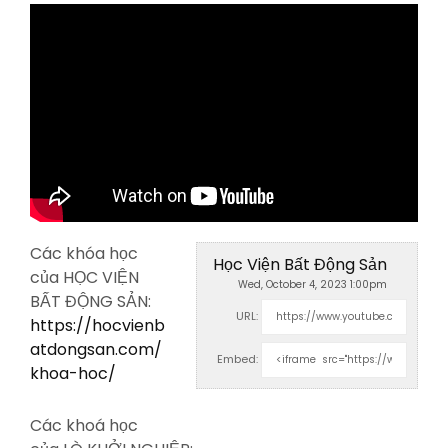
Các khóa học
Học Viện Bất Động Sản
của HỌC VIỆN
Wed, October 4, 2023 1:00pm
BẤT ĐỘNG SẢN:
URL:
https://hocvienb
atdongsan.com/
Embed:
khoa-hoc/
Các khoá học