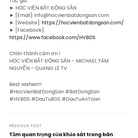
Tác giả:
► HỌC VIỆN BẤT ĐỘNG SẢN
► [Email]: info@hocvienbatdongsan.com
► [Website]:
https://hocvienbatdongsan.com/
► [Facebook]:
https://www.facebook.com/HVBDS
Chân thành cảm ơn !
HỌC VIỆN BẤT ĐỘNG SẢN – MICHAEL TÂM
NGUYỄN – QUANG LÊ TV
Best wishes!!!
#HocVienBatDongSan #BatDongSan
#HVBDS #DauTuBDS #DauTuAnToan
Post
PREVIOUS POST
Tầm quan trọng của khảo sát trong bán