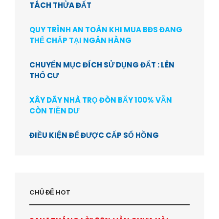
TÁCH THỬA ĐẤT
QUY TRÌNH AN TOÀN KHI MUA BĐS ĐANG
THẾ CHẤP TẠI NGÂN HÀNG
CHUYỂN MỤC ĐÍCH SỬ DỤNG ĐẤT : LÊN
THỔ CƯ
XÂY DÃY NHÀ TRỌ ĐÒN BẨY 100% VẪN
CÒN TIỀN DƯ
ĐIỀU KIỆN ĐỂ ĐƯỢC CẤP SỔ HỒNG
CHỦ ĐỂ HOT