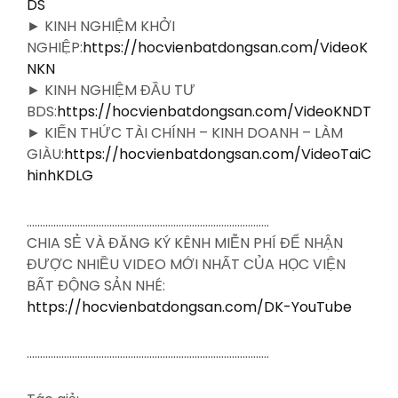
DS
► KINH NGHIỆM KHỞI
NGHIỆP:
https://hocvienbatdongsan.com/VideoK
NKN
► KINH NGHIỆM ĐẦU TƯ
BDS:
https://hocvienbatdongsan.com/VideoKNDT
► KIẾN THỨC TÀI CHÍNH – KINH DOANH – LÀM
GIÀU:
https://hocvienbatdongsan.com/VideoTaiC
hinhKDLG
……………………………………………………………………………….
CHIA SẺ VÀ ĐĂNG KÝ KÊNH MIỄN PHÍ ĐỂ NHẬN
ĐƯỢC NHIỀU VIDEO MỚI NHẤT CỦA HỌC VIỆN
BẤT ĐỘNG SẢN NHÉ:
https://hocvienbatdongsan.com/DK-YouTube
……………………………………………………………………………….