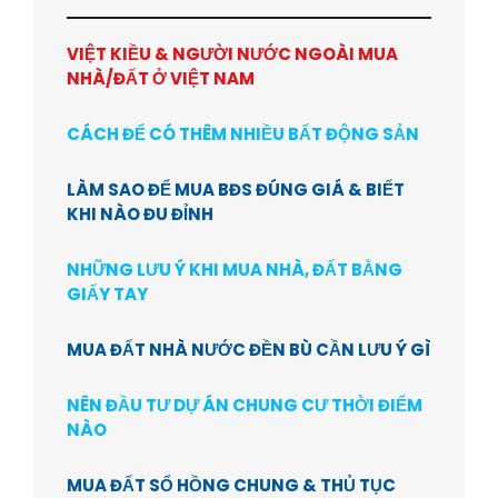
VIỆT KIỀU & NGƯỜI NƯỚC NGOÀI MUA
NHÀ/ĐẤT Ở VIỆT NAM
CÁCH ĐỂ CÓ THÊM NHIỀU BẤT ĐỘNG SẢN
LÀM SAO ĐỂ MUA BĐS ĐÚNG GIÁ & BIẾT
KHI NÀO ĐU ĐỈNH
NHỮNG LƯU Ý KHI MUA NHÀ, ĐẤT BẰNG
GIẤY TAY
MUA ĐẤT NHÀ NƯỚC ĐỀN BÙ CẦN LƯU Ý GÌ
NÊN ĐẦU TƯ DỰ ÁN CHUNG CƯ THỜI ĐIỂM
NÀO
MUA ĐẤT SỔ HỒNG CHUNG & THỦ TỤC