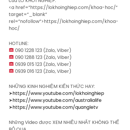
của LÒ KHỞI NGHIỆP:
<a
href=”https://lokhoinghiep.com/khoa-hoc/”
target=”_blank”
rel=”nofollow”>https://lokhoinghiep.com/khoa-
hoc/
HOTLINE:
090 1228 123 (Zalo, Viber)
090 1288 123 (Zalo, Viber)
0939 015 123 (Zalo, Viber)
0939 016 123 (Zalo, Viber)
NHỮNG KINH NGHIỆM KIẾN THỨC HAY:
➤
https://www.youtube.com/lokhoinghiep
➤
https://www.youtube.com/australialife
➤
https://www.youtube.com/quangletv
Những Video được XEM NHIỀU NHẤT KHÔNG THỂ
BỎ QUA