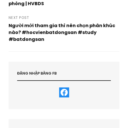
navigation
phòng | HVBDS
Previous
Post
NEXT POST
Người mới tham gia thì nên chọn phân khúc
nào? #hocvienbatdongsan #study
#batdongsan
Next
Post
ĐĂNG NHẬP BẰNG FB