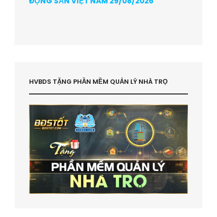
ĐỘNG SẢN VIỆT NAM 29/08/2026
HVBDS TẶNG PHẦN MỀM QUẢN LÝ NHÀ TRỌ