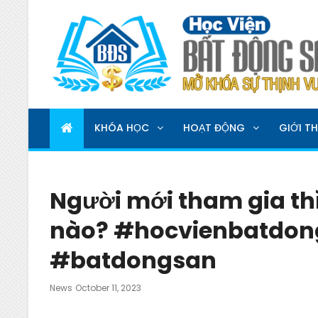
HỌC VIỆN BẤT ĐỘNG 
MỞ KHOÁ SỰ THỊNH VƯỢNG
KHÓA HỌC
HOẠT ĐỘNG
GIỚI TH
Người mới tham gia th
nào? #hocvienbatdon
#batdongsan
Posted
News
October 11, 2023
On