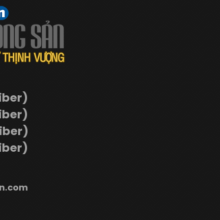
iber)
iber)
Viber)
iber)
n.com