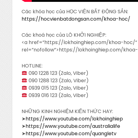
Các khóa học của HỌC VIỆN BẤT ĐỘNG SẢN:
https://hocvienbatdongsan.com/khoa-hoc/
Các khoá học của LÒ KHỞI NGHIỆP:
<a
href=”https://lokhoinghiep.com/khoa-hoc/”
rel=”nofollow”>https://lokhoinghiep.com/khoa
HOTLINE:
090 1228 123 (Zalo, Viber)
090 1288 123 (Zalo, Viber)
0939 015 123 (Zalo, Viber)
0939 016 123 (Zalo, Viber)
NHỮNG KINH NGHIỆM KIẾN THỨC HAY:
➤
https://www.youtube.com/lokhoinghiep
➤
https://www.youtube.com/australialife
➤
https://www.youtube.com/quangletv