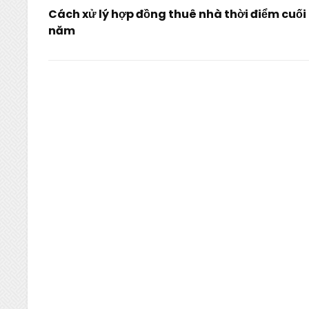
Post
Cách xử lý hợp đồng thuê nhà thời điểm cuối
navigation
năm
Previous
Post