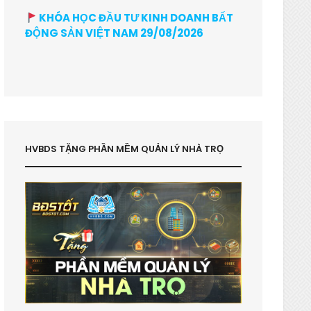
KHÓA HỌC ĐẦU TƯ KINH DOANH BẤT
ĐỘNG SẢN VIỆT NAM 29/08/2026
HVBDS TẶNG PHẦN MỀM QUẢN LÝ NHÀ TRỌ