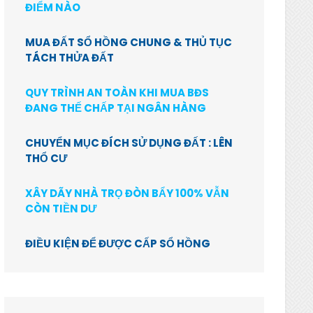
ĐIỂM NÀO
MUA ĐẤT SỔ HỒNG CHUNG & THỦ TỤC
TÁCH THỬA ĐẤT
QUY TRÌNH AN TOÀN KHI MUA BĐS
ĐANG THẾ CHẤP TẠI NGÂN HÀNG
CHUYỂN MỤC ĐÍCH SỬ DỤNG ĐẤT : LÊN
THỔ CƯ
XÂY DÃY NHÀ TRỌ ĐÒN BẨY 100% VẪN
CÒN TIỀN DƯ
ĐIỀU KIỆN ĐỂ ĐƯỢC CẤP SỔ HỒNG