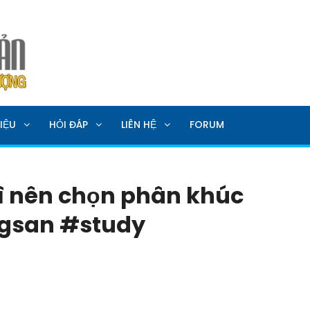
SẢN
IỆU
HỎI ĐÁP
LIÊN HỆ
FORUM
ì nên chọn phân khúc
gsan #study