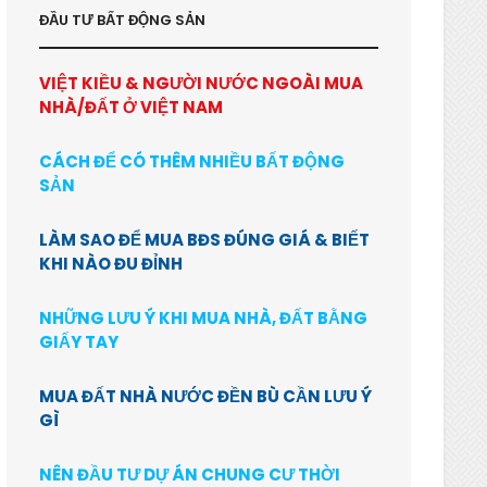
ĐẦU TƯ BẤT ĐỘNG SẢN
VIỆT KIỀU & NGƯỜI NƯỚC NGOÀI MUA
NHÀ/ĐẤT Ở VIỆT NAM
CÁCH ĐỂ CÓ THÊM NHIỀU BẤT ĐỘNG
SẢN
LÀM SAO ĐỂ MUA BĐS ĐÚNG GIÁ & BIẾT
KHI NÀO ĐU ĐỈNH
NHỮNG LƯU Ý KHI MUA NHÀ, ĐẤT BẰNG
GIẤY TAY
MUA ĐẤT NHÀ NƯỚC ĐỀN BÙ CẦN LƯU Ý
GÌ
NÊN ĐẦU TƯ DỰ ÁN CHUNG CƯ THỜI