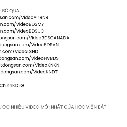
Ể BỎ QUA
gsan.com/VideoAirBNB
san.com/VideoBDSMY
san.com/VideoBDSUC
tdongsan.com/VideoBDSCANADA
tdongsan.com/VideoBDSVN
an.com/VideoLSND
tdongsan.com/VideoHVBDS
batdongsan.com/VideoKNKN
atdongsan.com/VideoKNDT
iChinhKDLG
ĐƯỢC NHIỀU VIDEO MỚI NHẤT CỦA HỌC VIỆN BẤT