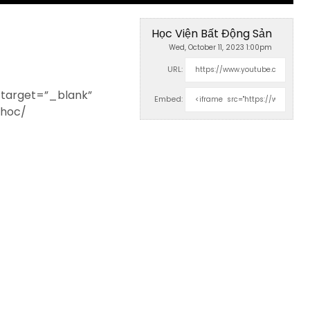
Học Viện Bất Động Sản
Wed, October 11, 2023 1:00pm
URL:
 target=”_blank”
Embed:
-hoc/