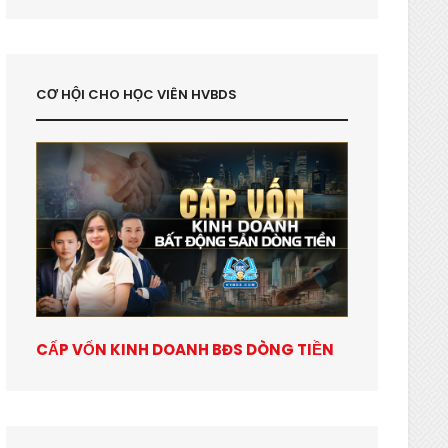
CƠ HỘI CHO HỌC VIÊN HVBDS
CẤP VỐN KINH DOANH BĐS DÒNG TIỀN