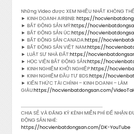
Những Video được XEM NHIỀU NHẤT KHÔNG TH
► KINH DOANH AIRBNB:
https://hocvienbatdon
► BẤT ĐỘNG SẢN MỸ:
https://hocvienbatdong
► BẤT ĐỘNG SẢN ÚC:
https://hocvienbatdong
► BẤT ĐỘNG SẢN CANADA:
https://hocvienba
► BẤT ĐỘNG SẢN VIỆT NAM:
https://hocvienba
► LUẬT SƯ NHÀ ĐẤT:
https://hocvienbatdongs
► HỌC VIỆN BẤT ĐỘNG SẢN:
https://hocvienba
► KINH NGHIỆM KHỞI NGHIỆP:
https://hocvien
► KINH NGHIỆM ĐẦU TƯ BDS:
https://hocvienb
► KIẾN THỨC TÀI CHÍNH – KINH DOANH – LÀM
GIÀU:
https://hocvienbatdongsan.com/VideoTa
……………………………………………………………………………….
CHIA SẺ VÀ ĐĂNG KÝ KÊNH MIỄN PHÍ ĐỂ NHẬN 
ĐỘNG SẢN NHÉ:
https://hocvienbatdongsan.com/DK-YouTube