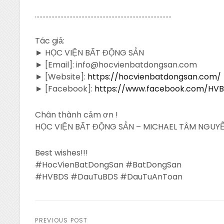
……………………………………………………………………………….
Tác giả:
► HỌC VIỆN BẤT ĐỘNG SẢN
► [Email]: info@hocvienbatdongsan.com
► [Website]:
https://hocvienbatdongsan.com/
► [Facebook]:
https://www.facebook.com/HV
Chân thành cảm ơn !
HỌC VIỆN BẤT ĐỘNG SẢN – MICHAEL TÂM NGUYỄ
Best wishes!!!
#HocVienBatDongSan #BatDongSan
#HVBDS #DauTuBDS #DauTuAnToan
PREVIOUS POST