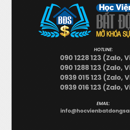
HOTLINE:
090 1228 123 (Zalo, V
090 1288 123 (Zalo, V
0939 015 123 (Zalo, 
0939 016 123 (Zalo, V
EMAIL:
info@hocvienbatdongsa