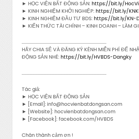
► HỌC VIỆN BẤT ĐỘNG SẢN:
https://bit.ly/Hoc
► KINH NGHIỆM KHỞI NGHIỆP:
https://bit.ly/KN
► KINH NGHIỆM ĐẦU TƯ BDS:
https://bit.ly/KN
► KIẾN THỨC TÀI CHÍNH – KINH DOANH – LÀM G
……………………………………………………………………………….
HÃY CHIA SẺ VÀ ĐĂNG KÝ KÊNH MIỄN PHÍ ĐỂ N
ĐỘNG SẢN NHÉ:
https://bit.ly/HVBDS-Dangky
……………………………………………………………………………….
Tác giả:
► HỌC VIỆN BẤT ĐỘNG SẢN
► [Email]: info@hocvienbatdongsan.com
► [Website]: hocvienbatdongsan.com
► [Facebook]: facebook.com/HVBDS
Chân thành cảm ơn !