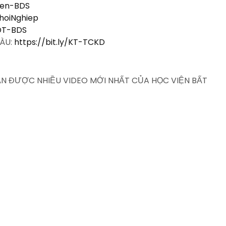
Vien-BDS
KhoiNghiep
-DT-BDS
IÀU:
https://bit.ly/KT-TCKD
HẬN ĐƯỢC NHIỀU VIDEO MỚI NHẤT CỦA HỌC VIỆN BẤT