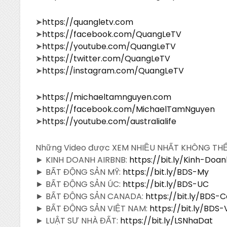
➤
https://quangletv.com
➤
https://facebook.com/QuangLeTV
➤
https://youtube.com/QuangLeTV
➤
https://twitter.com/QuangLeTV
➤
https://instagram.com/QuangLeTV
➤
https://michaeltamnguyen.com
➤
https://facebook.com/MichaelTamNguyen
➤
https://youtube.com/australialife
Những Video được XEM NHIỀU NHẤT KHÔNG TH
► KINH DOANH AIRBNB:
https://bit.ly/Kinh-Doa
► BẤT ĐỘNG SẢN MỸ:
https://bit.ly/BDS-My
► BẤT ĐỘNG SẢN ÚC:
https://bit.ly/BDS-UC
► BẤT ĐỘNG SẢN CANADA:
https://bit.ly/BDS-
► BẤT ĐỘNG SẢN VIỆT NAM:
https://bit.ly/BDS
► LUẬT SƯ NHÀ ĐẤT:
https://bit.ly/LSNhaDat