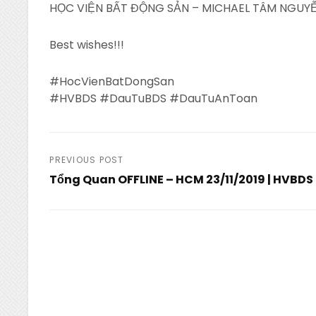
HỌC VIỆN BẤT ĐỘNG SẢN – MICHAEL TÂM NGUYỄ
Best wishes!!!
#HocVienBatDongSan
#HVBDS #DauTuBDS #DauTuAnToan
Post
PREVIOUS POST
Tổng Quan OFFLINE – HCM 23/11/2019 | HVBDS
navigation
Previous
Post