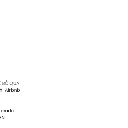
Ể BỎ QUA
nh-Airbnb
Canada
-VN