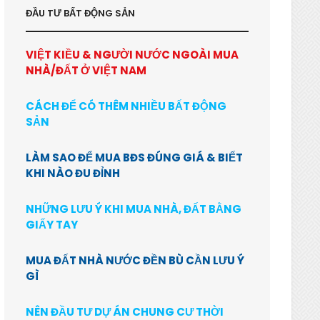
ĐẦU TƯ BẤT ĐỘNG SẢN
VIỆT KIỀU & NGƯỜI NƯỚC NGOÀI MUA
NHÀ/ĐẤT Ở VIỆT NAM
CÁCH ĐỂ CÓ THÊM NHIỀU BẤT ĐỘNG
SẢN
LÀM SAO ĐỂ MUA BĐS ĐÚNG GIÁ & BIẾT
KHI NÀO ĐU ĐỈNH
NHỮNG LƯU Ý KHI MUA NHÀ, ĐẤT BẰNG
GIẤY TAY
MUA ĐẤT NHÀ NƯỚC ĐỀN BÙ CẦN LƯU Ý
GÌ
NÊN ĐẦU TƯ DỰ ÁN CHUNG CƯ THỜI