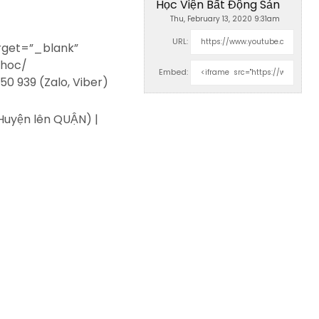
Học Viện Bất Động Sản
Thu, February 13, 2020 9:31am
URL:
rget=”_blank”
-hoc/
Embed:
50 939 (Zalo, Viber)
Huyện lên QUẬN) |