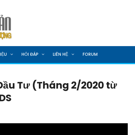
SẢN
IỆU
HỎI ĐÁP
LIÊN HỆ
FORUM
Đầu Tư (Tháng 2/2020 từ
BDS