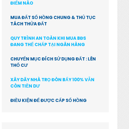
ĐIỂM NÀO
MUA ĐẤT SỔ HỒNG CHUNG & THỦ TỤC
TÁCH THỬA ĐẤT
QUY TRÌNH AN TOÀN KHI MUA BĐS
ĐANG THẾ CHẤP TẠI NGÂN HÀNG
CHUYỂN MỤC ĐÍCH SỬ DỤNG ĐẤT : LÊN
THỔ CƯ
XÂY DÃY NHÀ TRỌ ĐÒN BẨY 100% VẪN
CÒN TIỀN DƯ
ĐIỀU KIỆN ĐỂ ĐƯỢC CẤP SỔ HỒNG