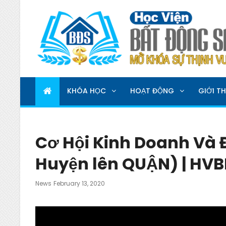
HỌC VIỆN BẤT ĐỘNG 
MỞ KHOÁ SỰ THỊNH VƯỢNG
KHÓA HỌC
HOẠT ĐỘNG
GIỚI TH
Cơ Hội Kinh Doanh Và 
Huyện lên QUẬN) | HV
Posted
News
February 13, 2020
On