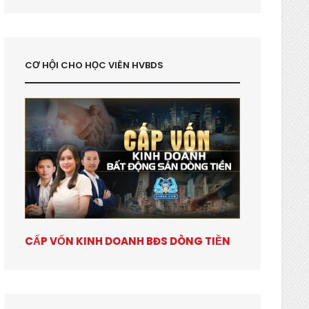
CƠ HỘI CHO HỌC VIÊN HVBDS
CẤP VỐN KINH DOANH BĐS DÒNG TIỀN