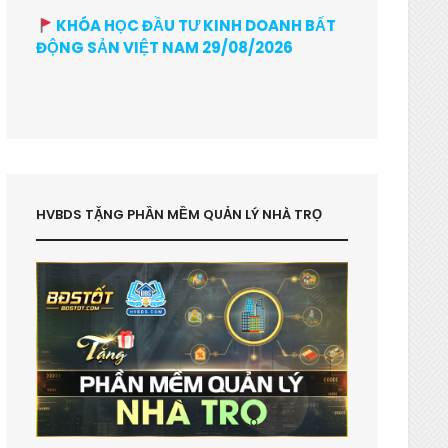
KHÓA HỌC ĐẦU TƯ KINH DOANH BẤT
ĐỘNG SẢN VIỆT NAM 29/08/2026
HVBDS TẶNG PHẦN MỀM QUẢN LÝ NHÀ TRỌ