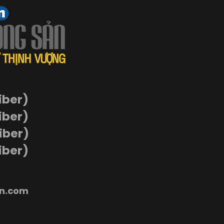
iber)
iber)
Viber)
iber)
n.com