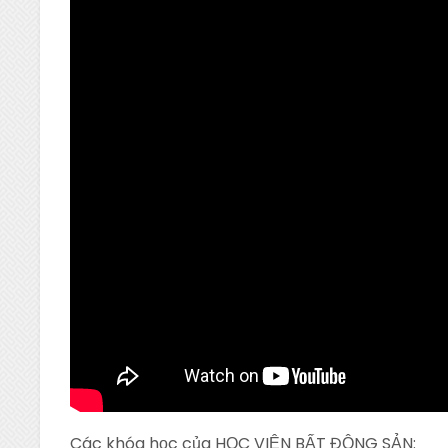
Các khóa học của HỌC VIỆN BẤT ĐỘNG SẢN: