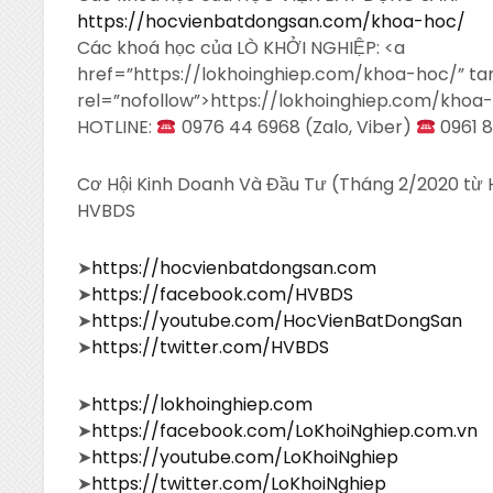
https://hocvienbatdongsan.com/khoa-hoc/
Các khoá học của LÒ KHỞI NGHIỆP: <a
href=”https://lokhoinghiep.com/khoa-hoc/” ta
rel=”nofollow”>https://lokhoinghiep.com/khoa
HOTLINE:
0976 44 6968 (Zalo, Viber)
0961 8
Cơ Hội Kinh Doanh Và Đầu Tư (Tháng 2/2020 từ 
HVBDS
➤
https://hocvienbatdongsan.com
➤
https://facebook.com/HVBDS
➤
https://youtube.com/HocVienBatDongSan
➤
https://twitter.com/HVBDS
➤
https://lokhoinghiep.com
➤
https://facebook.com/LoKhoiNghiep.com.vn
➤
https://youtube.com/LoKhoiNghiep
➤
https://twitter.com/LoKhoiNghiep