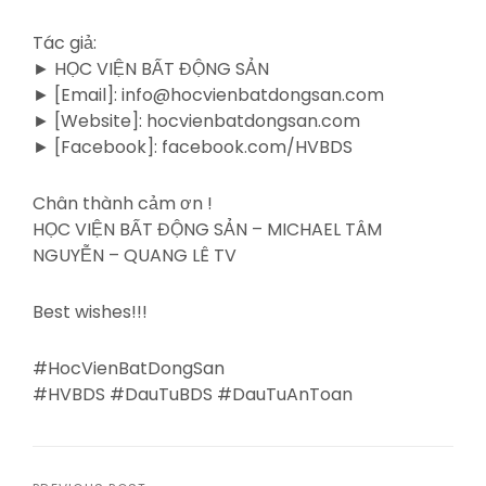
Tác giả:
► HỌC VIỆN BẤT ĐỘNG SẢN
► [Email]: info@hocvienbatdongsan.com
► [Website]: hocvienbatdongsan.com
► [Facebook]: facebook.com/HVBDS
Chân thành cảm ơn !
HỌC VIỆN BẤT ĐỘNG SẢN – MICHAEL TÂM
NGUYỄN – QUANG LÊ TV
Best wishes!!!
#HocVienBatDongSan
#HVBDS #DauTuBDS #DauTuAnToan