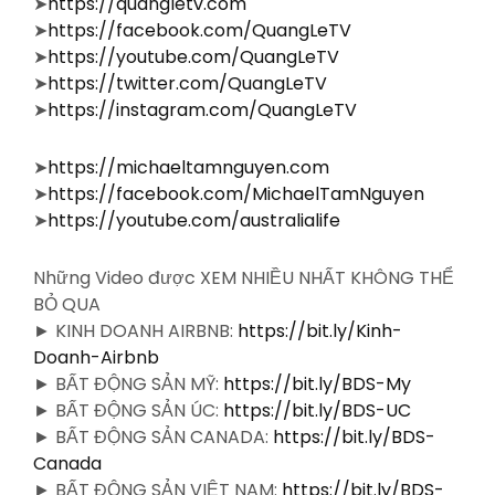
➤
https://quangletv.com
➤
https://facebook.com/QuangLeTV
➤
https://youtube.com/QuangLeTV
➤
https://twitter.com/QuangLeTV
➤
https://instagram.com/QuangLeTV
➤
https://michaeltamnguyen.com
➤
https://facebook.com/MichaelTamNguyen
➤
https://youtube.com/australialife
Những Video được XEM NHIỀU NHẤT KHÔNG THỂ
BỎ QUA
► KINH DOANH AIRBNB:
https://bit.ly/Kinh-
Doanh-Airbnb
► BẤT ĐỘNG SẢN MỸ:
https://bit.ly/BDS-My
► BẤT ĐỘNG SẢN ÚC:
https://bit.ly/BDS-UC
► BẤT ĐỘNG SẢN CANADA:
https://bit.ly/BDS-
Canada
► BẤT ĐỘNG SẢN VIỆT NAM:
https://bit.ly/BDS-