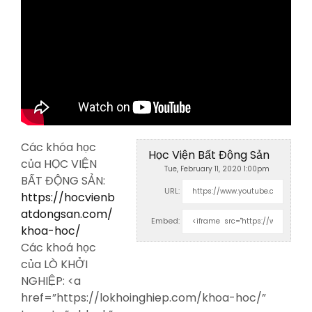
Các khóa học
Học Viện Bất Động Sản
của HỌC VIỆN
Tue, February 11, 2020 1:00pm
BẤT ĐỘNG SẢN:
URL:
https://hocvienb
atdongsan.com/
Embed:
khoa-hoc/
Các khoá học
của LÒ KHỞI
NGHIỆP: <a
href=”https://lokhoinghiep.com/khoa-hoc/”