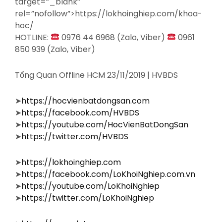
target=”_blank”
rel=”nofollow”>https://lokhoinghiep.com/khoa-
hoc/
HOTLINE:
0976 44 6968 (Zalo, Viber)
0961
850 939 (Zalo, Viber)
Tổng Quan Offline HCM 23/11/2019 | HVBDS
➤
https://hocvienbatdongsan.com
➤
https://facebook.com/HVBDS
➤
https://youtube.com/HocVienBatDongSan
➤
https://twitter.com/HVBDS
➤
https://lokhoinghiep.com
➤
https://facebook.com/LoKhoiNghiep.com.vn
➤
https://youtube.com/LoKhoiNghiep
➤
https://twitter.com/LoKhoiNghiep