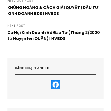
Post
PREVIOUS POST
KHỦNG HOẢNG & CÁCH GIẢI QUYẾT | ĐẦU TƯ
navigation
KINH DOANH BĐS | HVBDS
Previous
Post
NEXT POST
Cơ Hội Kinh Doanh Và Đầu Tư (Tháng 2/2020
từ Huyện lên QUẬN) | HVBDS
Next
Post
ĐĂNG NHẬP BẰNG FB