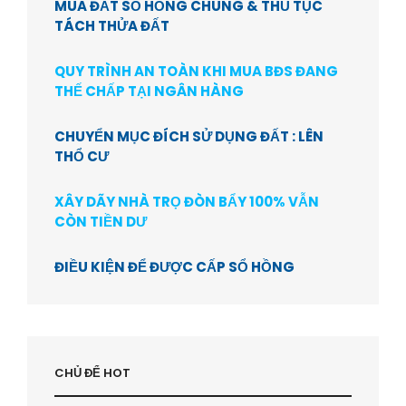
MUA ĐẤT SỔ HỒNG CHUNG & THỦ TỤC
TÁCH THỬA ĐẤT
QUY TRÌNH AN TOÀN KHI MUA BĐS ĐANG
THẾ CHẤP TẠI NGÂN HÀNG
CHUYỂN MỤC ĐÍCH SỬ DỤNG ĐẤT : LÊN
THỔ CƯ
XÂY DÃY NHÀ TRỌ ĐÒN BẨY 100% VẪN
CÒN TIỀN DƯ
ĐIỀU KIỆN ĐỂ ĐƯỢC CẤP SỔ HỒNG
CHỦ ĐỂ HOT