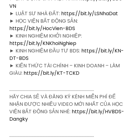
VN
► LUẬT SƯ NHÀ ĐẤT:
https://bit.ly/LSNhaDat
► HỌC VIỆN BẤT ĐỘNG SẢN:
https://bit.ly/HocVien-BDS
► KINH NGHIỆM KHỞI NGHIỆP:
https://bit.ly/KNKhoiNghiep
► KINH NGHIỆM ĐẦU TƯ BDS:
https://bit.ly/KN-
DT-BDS
► KIẾN THỨC TÀI CHÍNH – KINH DOANH – LÀM
GIÀU:
https://bit.ly/KT-TCKD
……………………………………………………………………………….
HÃY CHIA SẺ VÀ ĐĂNG KÝ KÊNH MIỄN PHÍ ĐỂ
NHẬN ĐƯỢC NHIỀU VIDEO MỚI NHẤT CỦA HỌC
VIỆN BẤT ĐỘNG SẢN NHÉ:
https://bit.ly/HVBDS-
Dangky
……………………………………………………………………………….