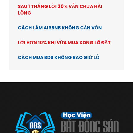
SAU 1 THÁNG LỜI 30% VẪN CHƯA HÀI
LÒNG
CÁCH LÀM AIRBNB KHÔNG CẦN VỐN
LỜI HƠN 10% KHI VỪA MUA XONG LÔ ĐẤT
CÁCH MUA BDS KHÔNG BAO GIỜ LỖ