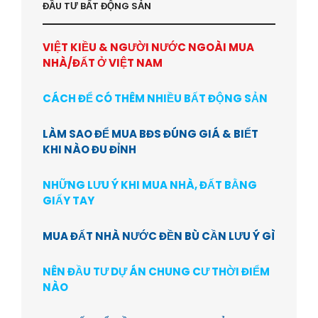
ĐẦU TƯ BẤT ĐỘNG SẢN
VIỆT KIỀU & NGƯỜI NƯỚC NGOÀI MUA
NHÀ/ĐẤT Ở VIỆT NAM
CÁCH ĐỂ CÓ THÊM NHIỀU BẤT ĐỘNG SẢN
LÀM SAO ĐỂ MUA BĐS ĐÚNG GIÁ & BIẾT
KHI NÀO ĐU ĐỈNH
NHỮNG LƯU Ý KHI MUA NHÀ, ĐẤT BẰNG
GIẤY TAY
MUA ĐẤT NHÀ NƯỚC ĐỀN BÙ CẦN LƯU Ý GÌ
NÊN ĐẦU TƯ DỰ ÁN CHUNG CƯ THỜI ĐIỂM
NÀO