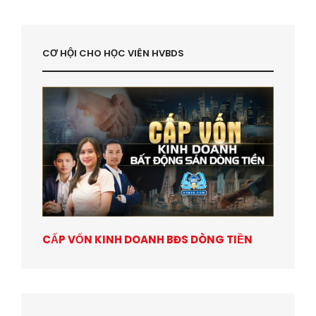
CƠ HỘI CHO HỌC VIÊN HVBDS
CẤP VỐN KINH DOANH BĐS DÒNG TIỀN