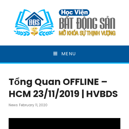
HỌC VIỆN BẤT ĐỘNG
MENU
SẢN
MỞ KHOÁ SỰ THỊNH VƯỢNG
Tổng Quan OFFLINE –
HCM 23/11/2019 | HVBDS
Posted
News
February 11, 2020
On