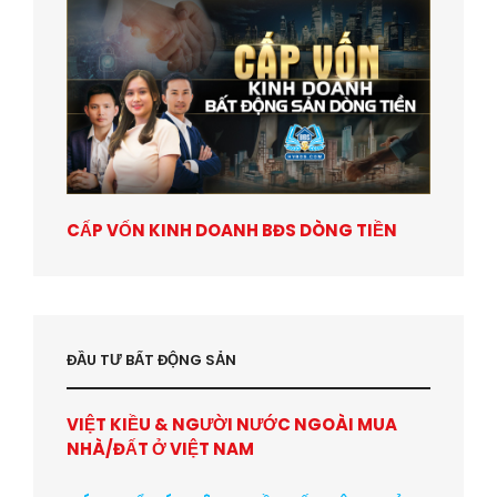
CẤP VỐN KINH DOANH BĐS DÒNG TIỀN
ĐẦU TƯ BẤT ĐỘNG SẢN
VIỆT KIỀU & NGƯỜI NƯỚC NGOÀI MUA
NHÀ/ĐẤT Ở VIỆT NAM