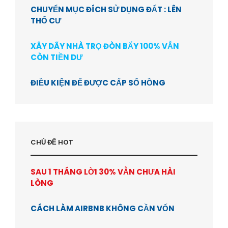
CHUYỂN MỤC ĐÍCH SỬ DỤNG ĐẤT : LÊN
THỔ CƯ
XÂY DÃY NHÀ TRỌ ĐÒN BẨY 100% VẪN
CÒN TIỀN DƯ
ĐIỀU KIỆN ĐỂ ĐƯỢC CẤP SỔ HỒNG
CHỦ ĐỂ HOT
SAU 1 THÁNG LỜI 30% VẪN CHƯA HÀI
LÒNG
CÁCH LÀM AIRBNB KHÔNG CẦN VỐN