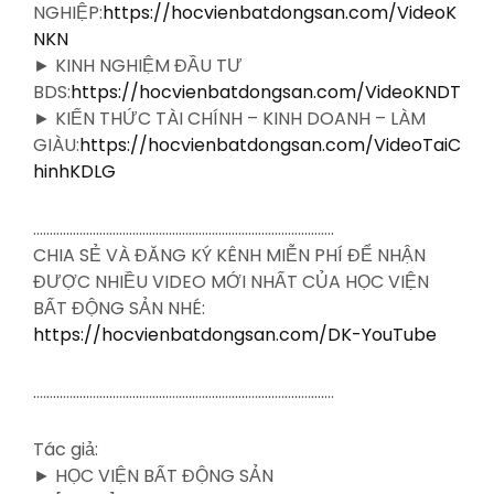
NGHIỆP:
https://hocvienbatdongsan.com/VideoK
NKN
► KINH NGHIỆM ĐẦU TƯ
BDS:
https://hocvienbatdongsan.com/VideoKNDT
► KIẾN THỨC TÀI CHÍNH – KINH DOANH – LÀM
GIÀU:
https://hocvienbatdongsan.com/VideoTaiC
hinhKDLG
……………………………………………………………………………….
CHIA SẺ VÀ ĐĂNG KÝ KÊNH MIỄN PHÍ ĐỂ NHẬN
ĐƯỢC NHIỀU VIDEO MỚI NHẤT CỦA HỌC VIỆN
BẤT ĐỘNG SẢN NHÉ:
https://hocvienbatdongsan.com/DK-YouTube
……………………………………………………………………………….
Tác giả:
► HỌC VIỆN BẤT ĐỘNG SẢN