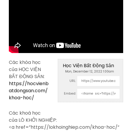
Các khóa học
Học Viện Bất Động Sản
của HỌC VIỆN
Mon, December 12, 2022 1:00am
BẤT ĐỘNG SẢN:
URL:
https://hocvienb
atdongsan.com/
Embed:
khoa-hoc/
Các khoá học
của LÒ KHỞI NGHIỆP:
<a
href=”https://lokhoinghiep.com/khoa-hoc/”