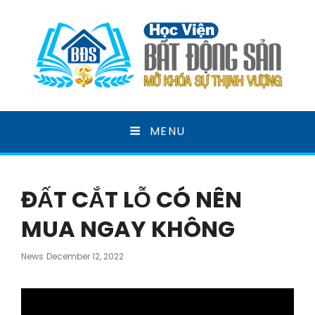
HỌC VIỆN BẤT ĐỘNG
MENU
SẢN
MỞ KHOÁ SỰ THỊNH VƯỢNG
ĐẤT CẮT LỖ CÓ NÊN
MUA NGAY KHÔNG
Posted
News
December 12, 2022
On