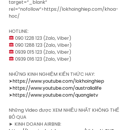
target=”_blank”
rel=”nofollow”>https://lokhoinghiep.com/khoa-
hoc/
HOTLINE:
090 1228 123 (Zalo, Viber)
090 1288 123 (Zalo, Viber)
0939 015 123 (Zalo, Viber)
0939 016 123 (Zalo, Viber)
NHỮNG KINH NGHIỆM KIẾN THỨC HAY:
➤
https://www.youtube.com/lokhoinghiep
➤
https://www.youtube.com/australialife
➤
https://www.youtube.com/quangletv
Những Video được XEM NHIỀU NHẤT KHÔNG THỂ
BỎ QUA
► KINH DOANH AIRBNB: