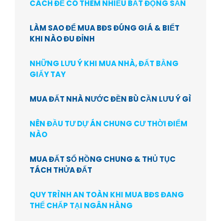
CÁCH ĐỂ CÓ THÊM NHIỀU BẤT ĐỘNG SẢN
LÀM SAO ĐỂ MUA BĐS ĐÚNG GIÁ & BIẾT
KHI NÀO ĐU ĐỈNH
NHỮNG LƯU Ý KHI MUA NHÀ, ĐẤT BẰNG
GIẤY TAY
MUA ĐẤT NHÀ NƯỚC ĐỀN BÙ CẦN LƯU Ý GÌ
NÊN ĐẦU TƯ DỰ ÁN CHUNG CƯ THỜI ĐIỂM
NÀO
MUA ĐẤT SỔ HỒNG CHUNG & THỦ TỤC
TÁCH THỬA ĐẤT
QUY TRÌNH AN TOÀN KHI MUA BĐS ĐANG
THẾ CHẤP TẠI NGÂN HÀNG