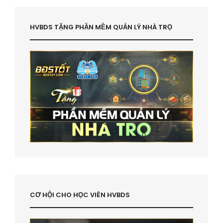
HVBDS TẶNG PHẦN MỀM QUẢN LÝ NHÀ TRỌ
CƠ HỘI CHO HỌC VIÊN HVBDS