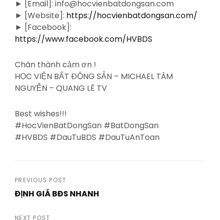
► [Email]: info@hocvienbatdongsan.com
► [Website]:
https://hocvienbatdongsan.com/
► [Facebook]:
https://www.facebook.com/HVBDS
Chân thành cảm ơn !
HỌC VIỆN BẤT ĐỘNG SẢN – MICHAEL TÂM
NGUYỄN – QUANG LÊ TV
Best wishes!!!
#HocVienBatDongSan #BatDongSan
#HVBDS #DauTuBDS #DauTuAnToan
Post
PREVIOUS POST
ĐỊNH GIÁ BĐS NHANH
navigation
Previous
Post
NEXT POST