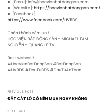
► [Email]: info@hocvienbatdongsan.com
► [Website]:
https://hocvienbatdongsan.com/
► [Facebook]:
https://www.facebook.com/HVBDS
Chân thành cảm ơn !
HỌC VIỆN BẤT ĐỘNG SẢN – MICHAEL TÂM
NGUYỄN – QUANG LÊ TV
Best wishes!!!
#HocVienBatDongSan #BatDongSan
#HVBDS #DauTuBDS #DauTuAnToan
Post
PREVIOUS POST
ĐẤT CẮT LỖ CÓ NÊN MUA NGAY KHÔNG
navigation
Previous
Post
NEXT POST