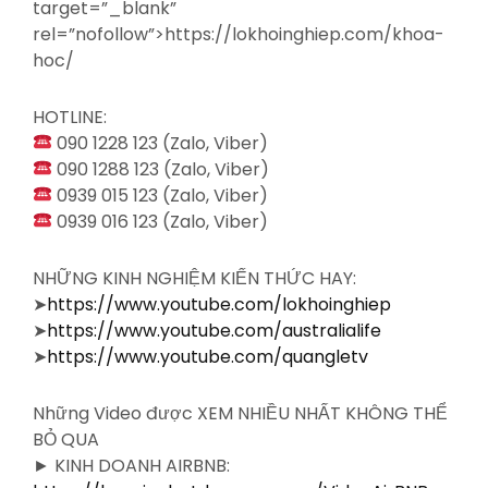
target=”_blank”
rel=”nofollow”>https://lokhoinghiep.com/khoa-
hoc/
HOTLINE:
090 1228 123 (Zalo, Viber)
090 1288 123 (Zalo, Viber)
0939 015 123 (Zalo, Viber)
0939 016 123 (Zalo, Viber)
NHỮNG KINH NGHIỆM KIẾN THỨC HAY:
➤
https://www.youtube.com/lokhoinghiep
➤
https://www.youtube.com/australialife
➤
https://www.youtube.com/quangletv
Những Video được XEM NHIỀU NHẤT KHÔNG THỂ
BỎ QUA
► KINH DOANH AIRBNB: