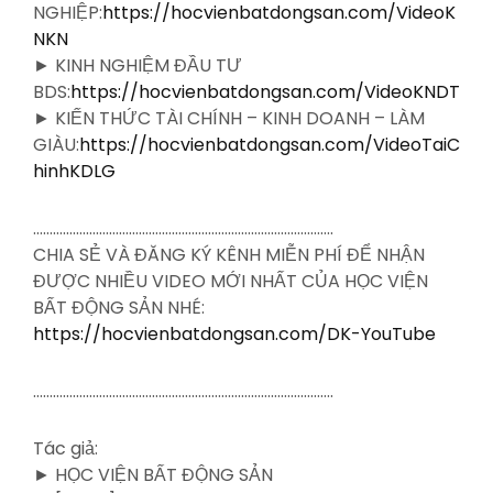
NGHIỆP:
https://hocvienbatdongsan.com/VideoK
NKN
► KINH NGHIỆM ĐẦU TƯ
BDS:
https://hocvienbatdongsan.com/VideoKNDT
► KIẾN THỨC TÀI CHÍNH – KINH DOANH – LÀM
GIÀU:
https://hocvienbatdongsan.com/VideoTaiC
hinhKDLG
……………………………………………………………………………….
CHIA SẺ VÀ ĐĂNG KÝ KÊNH MIỄN PHÍ ĐỂ NHẬN
ĐƯỢC NHIỀU VIDEO MỚI NHẤT CỦA HỌC VIỆN
BẤT ĐỘNG SẢN NHÉ:
https://hocvienbatdongsan.com/DK-YouTube
……………………………………………………………………………….
Tác giả:
► HỌC VIỆN BẤT ĐỘNG SẢN