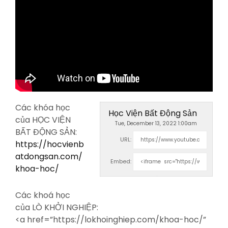
Các khóa học
Học Viện Bất Động Sản
của HỌC VIỆN
Tue, December 13, 2022 1:00am
BẤT ĐỘNG SẢN:
URL:
https://hocvienb
atdongsan.com/
Embed:
khoa-hoc/
Các khoá học
của LÒ KHỞI NGHIỆP:
<a
href=”https://lokhoinghiep.com/khoa-hoc/”