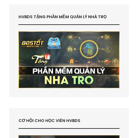
HVBDS TẶNG PHẦN MỀM QUẢN LÝ NHÀ TRỌ
CƠ HỘI CHO HỌC VIÊN HVBDS