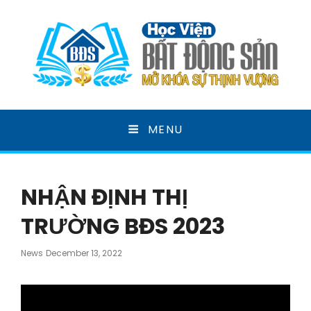
HỌC VIỆN BẤT ĐỘNG
MENU
SẢN
MỞ KHOÁ SỰ THỊNH VƯỢNG
NHẬN ĐỊNH THỊ
TRƯỜNG BĐS 2023
Posted
News
December 13, 2022
On