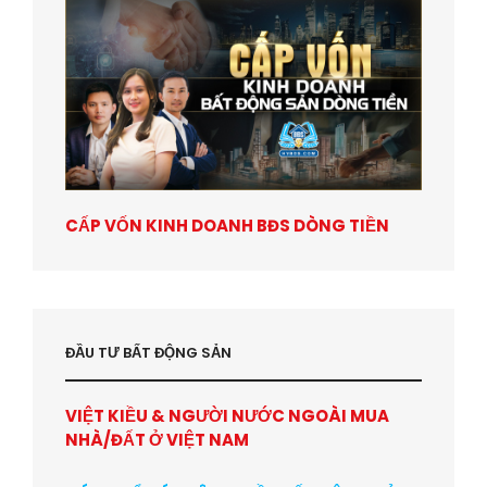
CẤP VỐN KINH DOANH BĐS DÒNG TIỀN
ĐẦU TƯ BẤT ĐỘNG SẢN
VIỆT KIỀU & NGƯỜI NƯỚC NGOÀI MUA
NHÀ/ĐẤT Ở VIỆT NAM