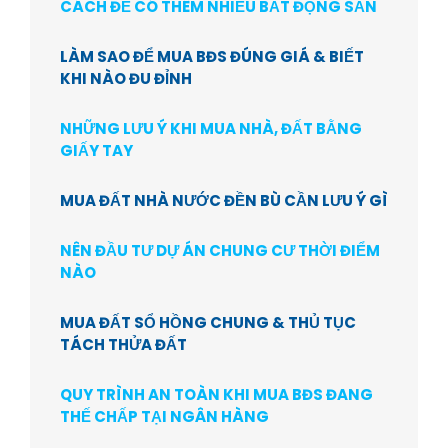
CÁCH ĐỂ CÓ THÊM NHIỀU BẤT ĐỘNG SẢN
LÀM SAO ĐỂ MUA BĐS ĐÚNG GIÁ & BIẾT
KHI NÀO ĐU ĐỈNH
NHỮNG LƯU Ý KHI MUA NHÀ, ĐẤT BẰNG
GIẤY TAY
MUA ĐẤT NHÀ NƯỚC ĐỀN BÙ CẦN LƯU Ý GÌ
NÊN ĐẦU TƯ DỰ ÁN CHUNG CƯ THỜI ĐIỂM
NÀO
MUA ĐẤT SỔ HỒNG CHUNG & THỦ TỤC
TÁCH THỬA ĐẤT
QUY TRÌNH AN TOÀN KHI MUA BĐS ĐANG
THẾ CHẤP TẠI NGÂN HÀNG