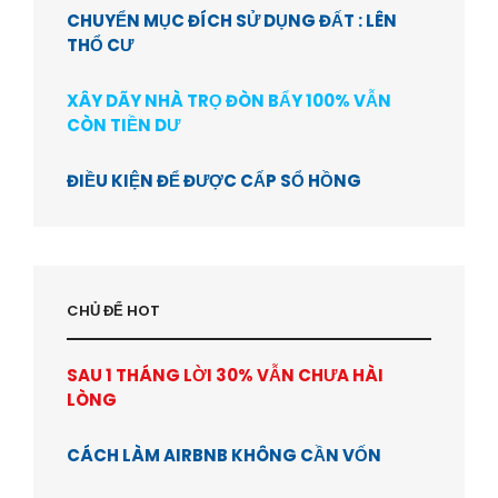
CHUYỂN MỤC ĐÍCH SỬ DỤNG ĐẤT : LÊN
THỔ CƯ
XÂY DÃY NHÀ TRỌ ĐÒN BẨY 100% VẪN
CÒN TIỀN DƯ
ĐIỀU KIỆN ĐỂ ĐƯỢC CẤP SỔ HỒNG
CHỦ ĐỂ HOT
SAU 1 THÁNG LỜI 30% VẪN CHƯA HÀI
LÒNG
CÁCH LÀM AIRBNB KHÔNG CẦN VỐN