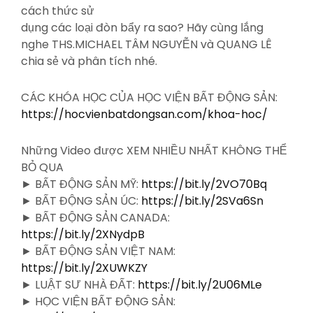
cách thức sử
dụng các loại đòn bẩy ra sao? Hãy cùng lắng
nghe THS.MICHAEL TÂM NGUYỄN và QUANG LÊ
chia sẻ và phân tích nhé.
CÁC KHÓA HỌC CỦA HỌC VIỆN BẤT ĐỘNG SẢN:
https://hocvienbatdongsan.com/khoa-hoc/
Những Video được XEM NHIỀU NHẤT KHÔNG THỂ
BỎ QUA
► BẤT ĐỘNG SẢN MỸ:
https://bit.ly/2VO70Bq
► BẤT ĐỘNG SẢN ÚC:
https://bit.ly/2SVa6Sn
► BẤT ĐỘNG SẢN CANADA:
https://bit.ly/2XNydpB
► BẤT ĐỘNG SẢN VIỆT NAM:
https://bit.ly/2XUWKZY
► LUẬT SƯ NHÀ ĐẤT:
https://bit.ly/2U06MLe
► HỌC VIỆN BẤT ĐỘNG SẢN: