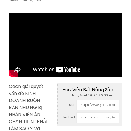
News
April 29, 2019
On
Cách giải quyết
Học Viện Bất Động Sản
vấn đề KINH
Mon, April 29, 2019 2:00am
DOANH BUÔN
URL:
BÁN NHƯNG BỊ
NHÂN VIÊN ĂN
Embed:
CHẶN TIỀN : PHẢI
LÀM SAO
? Và