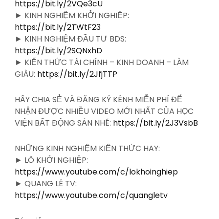
https://bit.ly/2VQe3cU
► KINH NGHIỆM KHỞI NGHIỆP:
https://bit.ly/2TWtF23
► KINH NGHIỆM ĐẦU TƯ BDS:
https://bit.ly/2SQNxhD
► KIẾN THỨC TÀI CHÍNH – KINH DOANH – LÀM
GIÀU:
https://bit.ly/2JfjTTP
HÃY CHIA SẺ VÀ ĐĂNG KÝ KÊNH MIỄN PHÍ ĐỂ
NHẬN ĐƯỢC NHIỀU VIDEO MỚI NHẤT CỦA HỌC
VIỆN BẤT ĐỘNG SẢN NHÉ:
https://bit.ly/2J3VsbB
NHỮNG KINH NGHIỆM KIẾN THỨC HAY:
► LÒ KHỞI NGHIỆP:
https://www.youtube.com/c/lokhoinghiep
► QUANG LÊ TV:
https://www.youtube.com/c/quangletv