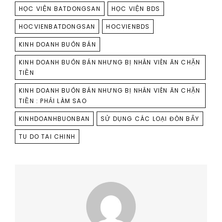
HỌC VIỆN BATDONGSAN
HỌC VIỆN BDS
HOCVIENBATDONGSAN
HOCVIENBDS
KINH DOANH BUÔN BÁN
KINH DOANH BUÔN BÁN NHƯNG BỊ NHÂN VIÊN ĂN CHẶN
TIỀN
KINH DOANH BUÔN BÁN NHƯNG BỊ NHÂN VIÊN ĂN CHẶN
TIỀN : PHẢI LÀM SAO
KINHDOANHBUONBAN
SỬ DỤNG CÁC LOẠI ĐÒN BẨY
TU DO TAI CHINH