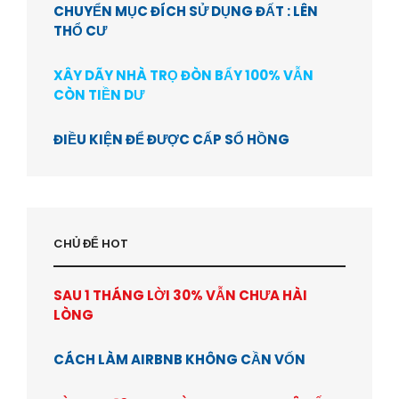
CHUYỂN MỤC ĐÍCH SỬ DỤNG ĐẤT : LÊN
THỔ CƯ
XÂY DÃY NHÀ TRỌ ĐÒN BẨY 100% VẪN
CÒN TIỀN DƯ
ĐIỀU KIỆN ĐỂ ĐƯỢC CẤP SỔ HỒNG
CHỦ ĐỂ HOT
SAU 1 THÁNG LỜI 30% VẪN CHƯA HÀI
LÒNG
CÁCH LÀM AIRBNB KHÔNG CẦN VỐN