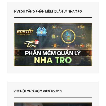
HVBDS TẶNG PHẦN MỀM QUẢN LÝ NHÀ TRỌ
CƠ HỘI CHO HỌC VIÊN HVBDS