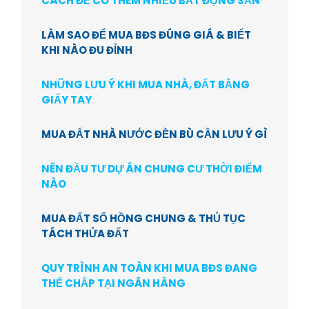
CÁCH ĐỂ CÓ THÊM NHIỀU BẤT ĐỘNG SẢN
LÀM SAO ĐỂ MUA BĐS ĐÚNG GIÁ & BIẾT
KHI NÀO ĐU ĐỈNH
NHỮNG LƯU Ý KHI MUA NHÀ, ĐẤT BẰNG
GIẤY TAY
MUA ĐẤT NHÀ NƯỚC ĐỀN BÙ CẦN LƯU Ý GÌ
NÊN ĐẦU TƯ DỰ ÁN CHUNG CƯ THỜI ĐIỂM
NÀO
MUA ĐẤT SỔ HỒNG CHUNG & THỦ TỤC
TÁCH THỬA ĐẤT
QUY TRÌNH AN TOÀN KHI MUA BĐS ĐANG
THẾ CHẤP TẠI NGÂN HÀNG