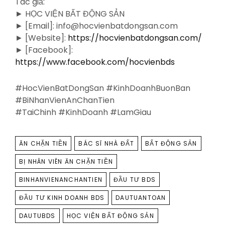
Tác giả:
► HỌC VIỆN BẤT ĐỘNG SẢN
► [Email]: info@hocvienbatdongsan.com
► [Website]:
https://hocvienbatdongsan.com/
► [Facebook]:
https://www.facebook.com/hocvienbds
#HocVienBatDongSan #KinhDoanhBuonBan
#BiNhanVienAnChanTien
#TaiChinh #KinhDoanh #LamGiau
TAGS
ĂN CHẶN TIỀN
BÁC SĨ NHÀ ĐẤT
BẤT ĐỘNG SẢN
BỊ NHÂN VIÊN ĂN CHẶN TIỀN
BINHANVIENANCHANTIEN
ĐẦU TƯ BDS
ĐẦU TƯ KINH DOANH BDS
DAUTUANTOAN
DAUTUBDS
HỌC VIỆN BẤT ĐỘNG SẢN