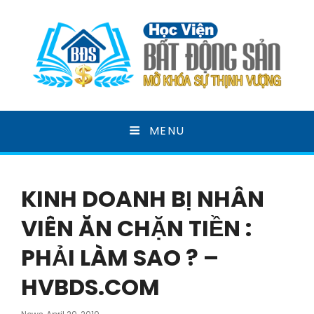
HỌC VIỆN BẤT ĐỘNG
MENU
SẢN
MỞ KHOÁ SỰ THỊNH VƯỢNG
KINH DOANH BỊ NHÂN
VIÊN ĂN CHẶN TIỀN :
PHẢI LÀM SAO ? –
HVBDS.COM
Posted