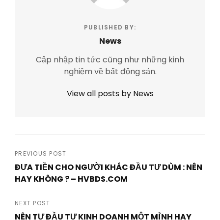
PUBLISHED BY:
News
Cập nhập tin tức cũng như những kinh
nghiệm về bất động sản.
View all posts by News
Post
PREVIOUS POST
ĐƯA TIỀN CHO NGƯỜI KHÁC ĐẦU TƯ DÙM : NÊN
navigation
HAY KHÔNG ? – HVBDS.COM
Previous
Post
NEXT POST
NÊN TỰ ĐẦU TƯ KINH DOANH MỘT MÌNH HAY