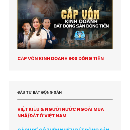
CẤP VỐN KINH DOANH BĐS DÒNG TIỀN
ĐẦU TƯ BẤT ĐỘNG SẢN
VIỆT KIỀU & NGƯỜI NƯỚC NGOÀI MUA
NHÀ/ĐẤT Ở VIỆT NAM