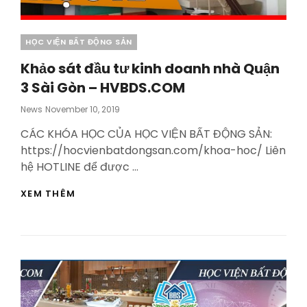
Categories
HỌC VIỆN BẤT ĐỘNG SẢN
Khảo sát đầu tư kinh doanh nhà Quận
3 Sài Gòn – HVBDS.COM
Posted
News
November 10, 2019
On
CÁC KHÓA HỌC CỦA HỌC VIỆN BẤT ĐỘNG SẢN:
https://hocvienbatdongsan.com/khoa-hoc/ Liên
hệ HOTLINE để được …
KHẢO
XEM THÊM
SÁT
ĐẦU
TƯ
KINH
DOANH
NHÀ
QUẬN
3