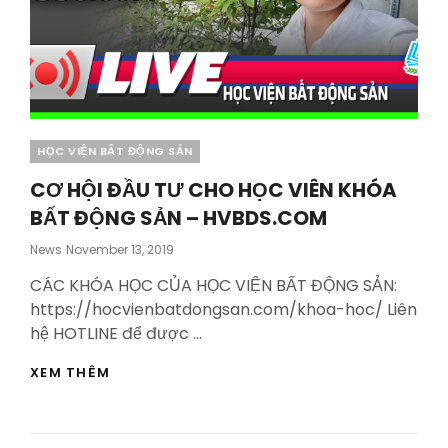
Categories
HỌC VIỆN BẤT ĐỘNG SẢN
CƠ HỘI ĐẦU TƯ CHO HỌC VIÊN KHÓA
BẤT ĐỘNG SẢN – HVBDS.COM
Posted
News
November 13, 2019
On
CÁC KHÓA HỌC CỦA HỌC VIỆN BẤT ĐỘNG SẢN:
https://hocvienbatdongsan.com/khoa-hoc/ Liên
hệ HOTLINE để được …
CƠ
XEM THÊM
HỘI
ĐẦU
TƯ
CHO