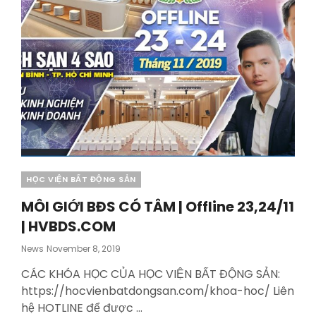
SÀI
GÒN
–
HVBDS.COM
Categories
HỌC VIỆN BẤT ĐỘNG SẢN
MÔI GIỚI BĐS CÓ TÂM | Offline 23,24/11
| HVBDS.COM
Posted
News
November 8, 2019
On
CÁC KHÓA HỌC CỦA HỌC VIỆN BẤT ĐỘNG SẢN:
https://hocvienbatdongsan.com/khoa-hoc/ Liên
hệ HOTLINE để được …