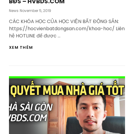
BĐS – HVBDS.COM
Posted
News
November 5, 2019
On
CÁC KHÓA HỌC CỦA HỌC VIỆN BẤT ĐỘNG SẢN:
https://hocvienbatdongsan.com/khoa-hoc/ Liên
hệ HOTLINE để được …
TRẢ
XEM THÊM
HẾT
1
BĐS
VS
ĐẦU
TƯ
THÊM
NHIỀU
BĐS
–
HVBDS.COM