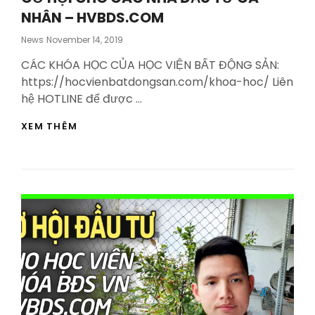
NHÂN – HVBDS.COM
Posted
News
November 14, 2019
On
CÁC KHÓA HỌC CỦA HỌC VIỆN BẤT ĐỘNG SẢN:
https://hocvienbatdongsan.com/khoa-hoc/ Liên
hệ HOTLINE để được …
CƠ
XEM THÊM
HỘI
CHO
CÁC
NHÀ
ĐẦU
TƯ
CÁ
NHÂN
–
HVBDS.COM