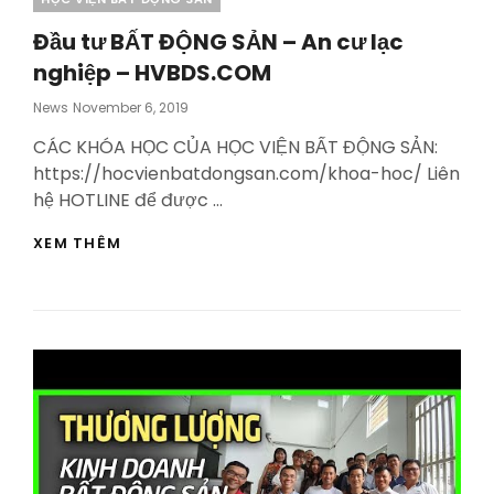
Đầu tư BẤT ĐỘNG SẢN – An cư lạc
nghiệp – HVBDS.COM
Posted
News
November 6, 2019
On
CÁC KHÓA HỌC CỦA HỌC VIỆN BẤT ĐỘNG SẢN:
https://hocvienbatdongsan.com/khoa-hoc/ Liên
hệ HOTLINE để được …
ĐẦU
XEM THÊM
TƯ
BẤT
ĐỘNG
SẢN
–
AN
CƯ
LẠC
NGHIỆP
–
HVBDS.COM