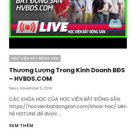
Categories
HỌC VIỆN BẤT ĐỘNG SẢN
Thương Lượng Trong Kinh Doanh BĐS
– HVBDS.COM
Posted
News
November 5, 2019
On
CÁC KHÓA HỌC CỦA HỌC VIỆN BẤT ĐỘNG SẢN:
https://hocvienbatdongsan.com/khoa-hoc/ Liên
hệ HOTLINE để được …
THƯƠNG
XEM THÊM
LƯỢNG
TRONG