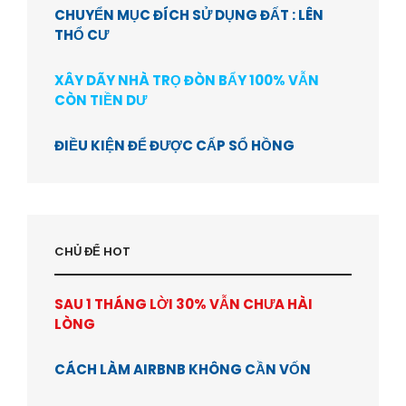
CHUYỂN MỤC ĐÍCH SỬ DỤNG ĐẤT : LÊN
THỔ CƯ
XÂY DÃY NHÀ TRỌ ĐÒN BẨY 100% VẪN
CÒN TIỀN DƯ
ĐIỀU KIỆN ĐỂ ĐƯỢC CẤP SỔ HỒNG
CHỦ ĐỂ HOT
SAU 1 THÁNG LỜI 30% VẪN CHƯA HÀI
LÒNG
CÁCH LÀM AIRBNB KHÔNG CẦN VỐN