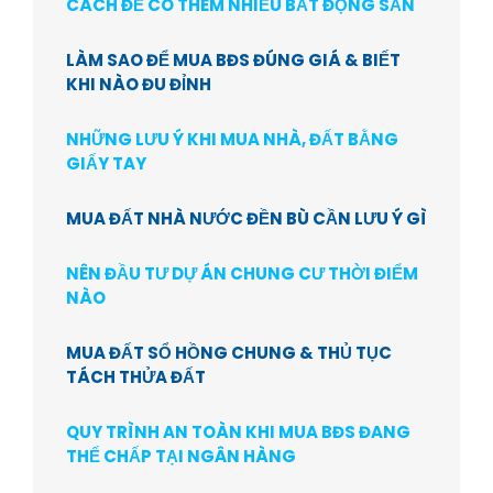
CÁCH ĐỂ CÓ THÊM NHIỀU BẤT ĐỘNG SẢN
LÀM SAO ĐỂ MUA BĐS ĐÚNG GIÁ & BIẾT
KHI NÀO ĐU ĐỈNH
NHỮNG LƯU Ý KHI MUA NHÀ, ĐẤT BẰNG
GIẤY TAY
MUA ĐẤT NHÀ NƯỚC ĐỀN BÙ CẦN LƯU Ý GÌ
NÊN ĐẦU TƯ DỰ ÁN CHUNG CƯ THỜI ĐIỂM
NÀO
MUA ĐẤT SỔ HỒNG CHUNG & THỦ TỤC
TÁCH THỬA ĐẤT
QUY TRÌNH AN TOÀN KHI MUA BĐS ĐANG
THẾ CHẤP TẠI NGÂN HÀNG