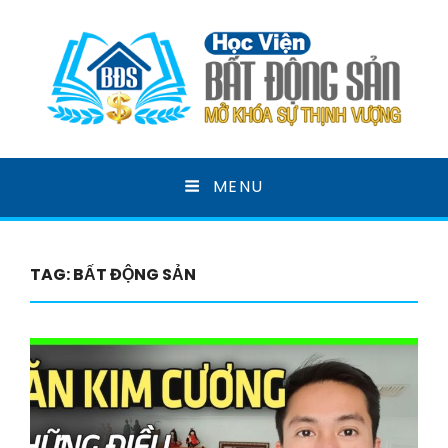
HỌC VIỆN BẤT ĐỘNG
MENU
SẢN
MỞ KHOÁ SỰ THỊNH VƯỢNG
TAG:
BẤT ĐỘNG SẢN