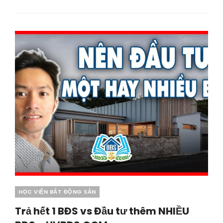
KINH
DOANH
BĐS
–
HVBDS.COM
Categories
HỌC VIỆN BẤT ĐỘNG SẢN
Trả hết 1 BĐS vs Đầu tư thêm NHIỀU