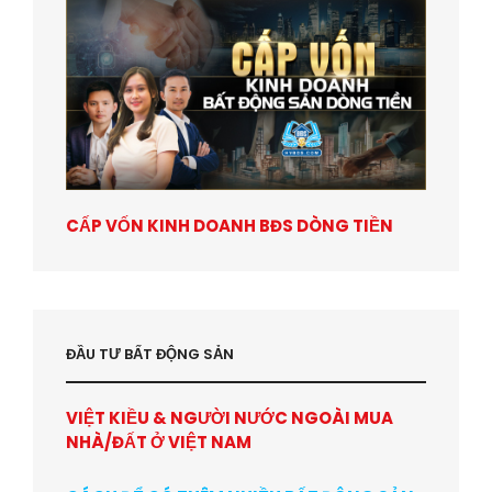
CẤP VỐN KINH DOANH BĐS DÒNG TIỀN
ĐẦU TƯ BẤT ĐỘNG SẢN
VIỆT KIỀU & NGƯỜI NƯỚC NGOÀI MUA
NHÀ/ĐẤT Ở VIỆT NAM