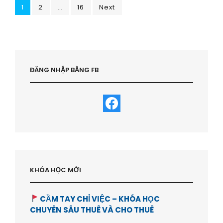
Posts
Page
Page
GIÁ
Page
1
2
…
16
Next
TỐT
pagination
–
HVBDS.COM
ĐĂNG NHẬP BẰNG FB
KHÓA HỌC MỚI
CẦM TAY CHỈ VIỆC – KHÓA HỌC
CHUYÊN SÂU THUÊ VÀ CHO THUÊ