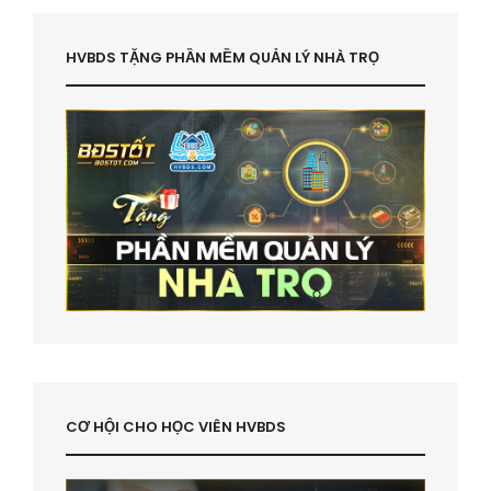
HVBDS TẶNG PHẦN MỀM QUẢN LÝ NHÀ TRỌ
CƠ HỘI CHO HỌC VIÊN HVBDS