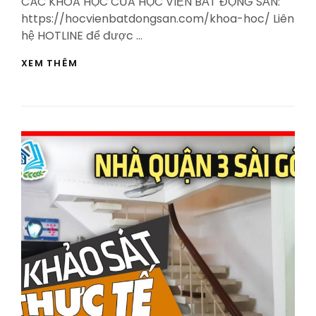
CÁC KHÓA HỌC CỦA HỌC VIỆN BẤT ĐỘNG SẢN:
https://hocvienbatdongsan.com/khoa-hoc/ Liên
hệ HOTLINE để được …
CÁCH
XEM THÊM
BÁN
NHÀ
GIÁ
TỐT