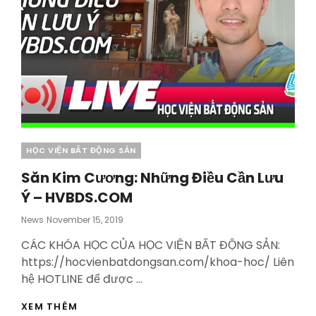
Categories
HỌC VIỆN BẤT ĐỘNG SẢN
Săn Kim Cương: Những Điều Cần Lưu
Ý – HVBDS.COM
Posted
News
November 15, 2019
On
CÁC KHÓA HỌC CỦA HỌC VIỆN BẤT ĐỘNG SẢN:
https://hocvienbatdongsan.com/khoa-hoc/ Liên
hệ HOTLINE để được …
SĂN
XEM THÊM