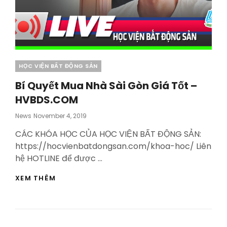
Categories
HỌC VIỆN BẤT ĐỘNG SẢN
Bí Quyết Mua Nhà Sài Gòn Giá Tốt –
HVBDS.COM
Posted
News
November 4, 2019
On
CÁC KHÓA HỌC CỦA HỌC VIỆN BẤT ĐỘNG SẢN:
https://hocvienbatdongsan.com/khoa-hoc/ Liên
hệ HOTLINE để được …
BÍ
XEM THÊM
QUYẾT
MUA
NHÀ
SÀI
GÒN