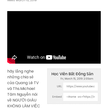
News
March 15, 2019
On
hãy lắng nghe
Học Viện Bất Động Sản
những chia sẻ
Fri, March 15, 2019 2:00am
của Quang Lê TV
URL:
và Ths.Michael
Tâm Nguyễn nói
Embed:
về NGƯỜI GIÀU
KHÔNG LÀM
VIỆC