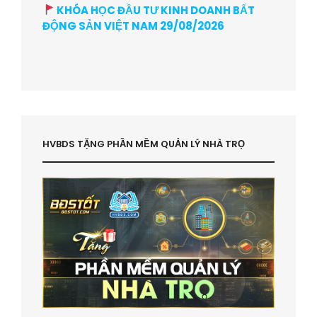
KHÓA HỌC ĐẦU TƯ KINH DOANH BẤT
ĐỘNG SẢN VIỆT NAM 29/08/2026
HVBDS TẶNG PHẦN MỀM QUẢN LÝ NHÀ TRỌ