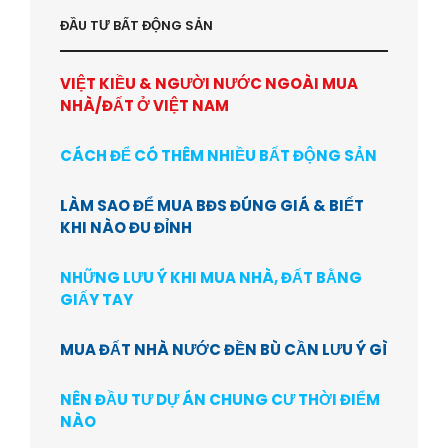
ĐẦU TƯ BẤT ĐỘNG SẢN
VIỆT KIỀU & NGƯỜI NƯỚC NGOÀI MUA
NHÀ/ĐẤT Ở VIỆT NAM
CÁCH ĐỂ CÓ THÊM NHIỀU BẤT ĐỘNG SẢN
LÀM SAO ĐỂ MUA BĐS ĐÚNG GIÁ & BIẾT
KHI NÀO ĐU ĐỈNH
NHỮNG LƯU Ý KHI MUA NHÀ, ĐẤT BẰNG
GIẤY TAY
MUA ĐẤT NHÀ NƯỚC ĐỀN BÙ CẦN LƯU Ý GÌ
NÊN ĐẦU TƯ DỰ ÁN CHUNG CƯ THỜI ĐIỂM
NÀO