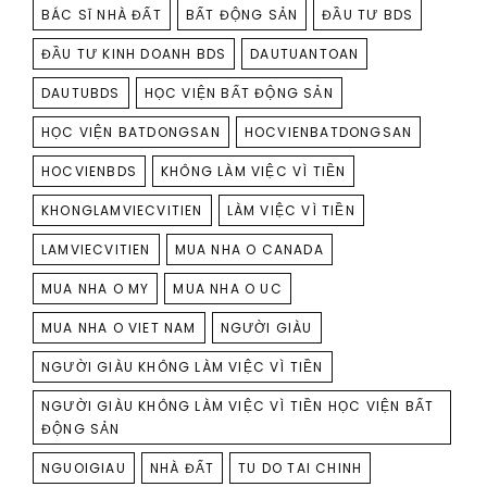
TAGS
BÁC SĨ NHÀ ĐẤT
BẤT ĐỘNG SẢN
ĐẦU TƯ BDS
ĐẦU TƯ KINH DOANH BDS
DAUTUANTOAN
DAUTUBDS
HỌC VIỆN BẤT ĐỘNG SẢN
HỌC VIỆN BATDONGSAN
HOCVIENBATDONGSAN
HOCVIENBDS
KHÔNG LÀM VIỆC VÌ TIỀN
KHONGLAMVIECVITIEN
LÀM VIỆC VÌ TIỀN
LAMVIECVITIEN
MUA NHA O CANADA
MUA NHA O MY
MUA NHA O UC
MUA NHA O VIET NAM
NGƯỜI GIÀU
NGƯỜI GIÀU KHÔNG LÀM VIỆC VÌ TIỀN
NGƯỜI GIÀU KHÔNG LÀM VIỆC VÌ TIỀN HỌC VIỆN BẤT
ĐỘNG SẢN
NGUOIGIAU
NHÀ ĐẤT
TU DO TAI CHINH