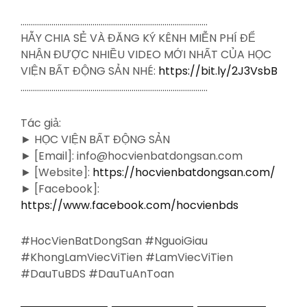
……………………………………………………………………………….
HẪY CHIA SẺ VÀ ĐĂNG KÝ KÊNH MIỄN PHÍ ĐỂ
NHẬN ĐƯỢC NHIỀU VIDEO MỚI NHẤT CỦA HỌC
VIỆN BẤT ĐỘNG SẢN NHÉ:
https://bit.ly/2J3VsbB
……………………………………………………………………………….
Tác giả:
► HỌC VIỆN BẤT ĐỘNG SẢN
► [Email]: info@hocvienbatdongsan.com
► [Website]:
https://hocvienbatdongsan.com/
► [Facebook]:
https://www.facebook.com/hocvienbds
#HocVienBatDongSan #NguoiGiau
#KhongLamViecViTien #LamViecViTien
#DauTuBDS #DauTuAnToan