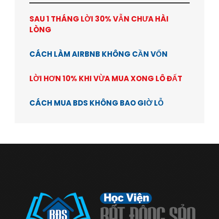
SAU 1 THÁNG LỜI 30% VẪN CHƯA HÀI
LÒNG
CÁCH LÀM AIRBNB KHÔNG CẦN VỐN
LỜI HƠN 10% KHI VỪA MUA XONG LÔ ĐẤT
CÁCH MUA BDS KHÔNG BAO GIỜ LỖ