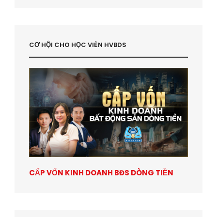
CƠ HỘI CHO HỌC VIÊN HVBDS
CẤP VỐN KINH DOANH BĐS DÒNG TIỀN