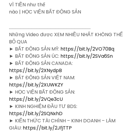
VÌ TIỀN như thế
nào | HỌC VIỆN BẤT ĐỘNG SẢN
……………………………………………………………………………….
Những Video được XEM NHIỀU NHẤT KHÔNG THỂ
BỎ QUA
► BẤT ĐỘNG SẢN MỸ:
https://bit.ly/2VO70Bq
► BẤT ĐỘNG SẢN ÚC:
https://bit.ly/2SVa6Sn
► BẤT ĐỘNG SẢN CANADA:
https://bit.ly/2XNydpB
► BẤT ĐỘNG SẢN VIỆT NAM:
https://bit.ly/2XUWKZY
► HỌC VIỆN BẤT ĐỘNG SẢN:
https://bit.ly/2VQe3cU
► KINH NGHIỆM ĐẦU TƯ BDS:
https://bit.ly/2SQNxhD
► KIẾN THỨC TÀI CHÍNH – KINH DOANH – LÀM
GIÀU:
https://bit.ly/2JfjTTP