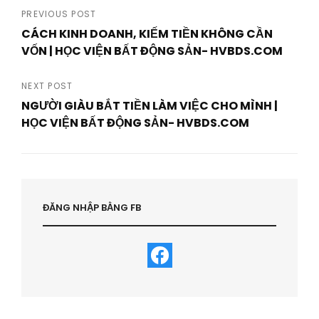
Post
PREVIOUS POST
CÁCH KINH DOANH, KIẾM TIỀN KHÔNG CẦN
navigation
VỐN | HỌC VIỆN BẤT ĐỘNG SẢN- HVBDS.COM
Previous
Post
NEXT POST
NGƯỜI GIÀU BẮT TIỀN LÀM VIỆC CHO MÌNH |
HỌC VIỆN BẤT ĐỘNG SẢN- HVBDS.COM
Next
Post
ĐĂNG NHẬP BẰNG FB