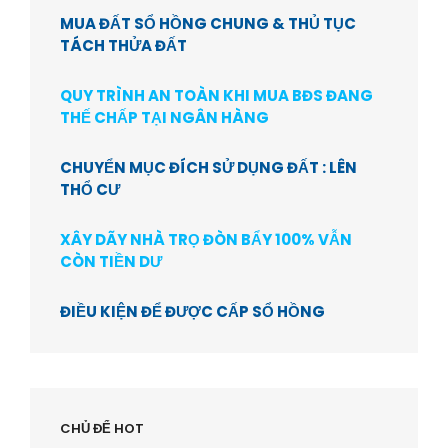
MUA ĐẤT SỔ HỒNG CHUNG & THỦ TỤC
TÁCH THỬA ĐẤT
QUY TRÌNH AN TOÀN KHI MUA BĐS ĐANG
THẾ CHẤP TẠI NGÂN HÀNG
CHUYỂN MỤC ĐÍCH SỬ DỤNG ĐẤT : LÊN
THỔ CƯ
XÂY DÃY NHÀ TRỌ ĐÒN BẨY 100% VẪN
CÒN TIỀN DƯ
ĐIỀU KIỆN ĐỂ ĐƯỢC CẤP SỔ HỒNG
CHỦ ĐỂ HOT