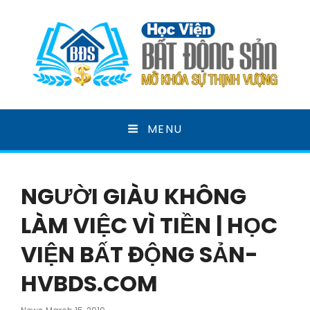
HỌC VIỆN BẤT ĐỘNG
MENU
SẢN
MỞ KHOÁ SỰ THỊNH VƯỢNG
NGƯỜI GIÀU KHÔNG
LÀM VIỆC VÌ TIỀN | HỌC
VIỆN BẤT ĐỘNG SẢN-
HVBDS.COM
Posted