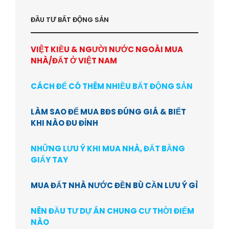
ĐẦU TƯ BẤT ĐỘNG SẢN
VIỆT KIỀU & NGƯỜI NƯỚC NGOÀI MUA
NHÀ/ĐẤT Ở VIỆT NAM
CÁCH ĐỂ CÓ THÊM NHIỀU BẤT ĐỘNG SẢN
LÀM SAO ĐỂ MUA BĐS ĐÚNG GIÁ & BIẾT
KHI NÀO ĐU ĐỈNH
NHỮNG LƯU Ý KHI MUA NHÀ, ĐẤT BẰNG
GIẤY TAY
MUA ĐẤT NHÀ NƯỚC ĐỀN BÙ CẦN LƯU Ý GÌ
NÊN ĐẦU TƯ DỰ ÁN CHUNG CƯ THỜI ĐIỂM
NÀO