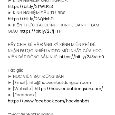
► KINH NGHIỆM KHỞI NGHIỆP:
https://bit.ly/2TWtF23
► KINH NGHIỆM ĐẦU TƯ BDS:
https://bit.ly/2SQNxhD
► KIẾN THỨC TÀI CHÍNH – KINH DOANH – LÀM
GIÀU:
https://bit.ly/2JfjTTP
HÃY CHIA SẺ VÀ ĐĂNG KÝ KÊNH MIỄN PHÍ ĐỂ
NHẬN ĐƯỢC NHIỀU VIDEO MỚI NHẤT CỦA HỌC
VIỆN BẤT ĐỘNG SẢN NHÉ:
https://bit.ly/2J3VsbB
Tác giả:
► HỌC VIỆN BẤT ĐỘNG SẢN
► [Email]: info@hocvienbatdongsan.com
► [Website]:
https://hocvienbatdongsan.com/
► [Facebook]:
https://www.facebook.com/hocvienbds
#HocVienBatDongSan