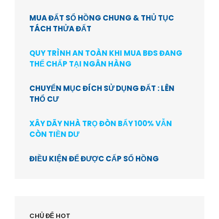
MUA ĐẤT SỔ HỒNG CHUNG & THỦ TỤC
TÁCH THỬA ĐẤT
QUY TRÌNH AN TOÀN KHI MUA BĐS ĐANG
THẾ CHẤP TẠI NGÂN HÀNG
CHUYỂN MỤC ĐÍCH SỬ DỤNG ĐẤT : LÊN
THỔ CƯ
XÂY DÃY NHÀ TRỌ ĐÒN BẨY 100% VẪN
CÒN TIỀN DƯ
ĐIỀU KIỆN ĐỂ ĐƯỢC CẤP SỔ HỒNG
CHỦ ĐỂ HOT