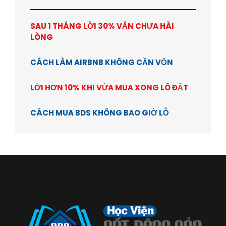
SAU 1 THÁNG LỜI 30% VẪN CHƯA HÀI
LÒNG
CÁCH LÀM AIRBNB KHÔNG CẦN VỐN
LỜI HƠN 10% KHI VỪA MUA XONG LÔ ĐẤT
CÁCH MUA BDS KHÔNG BAO GIỜ LỖ