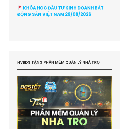
KHÓA HỌC ĐẦU TƯ KINH DOANH BẤT
ĐỘNG SẢN VIỆT NAM 29/08/2026
HVBDS TẶNG PHẦN MỀM QUẢN LÝ NHÀ TRỌ