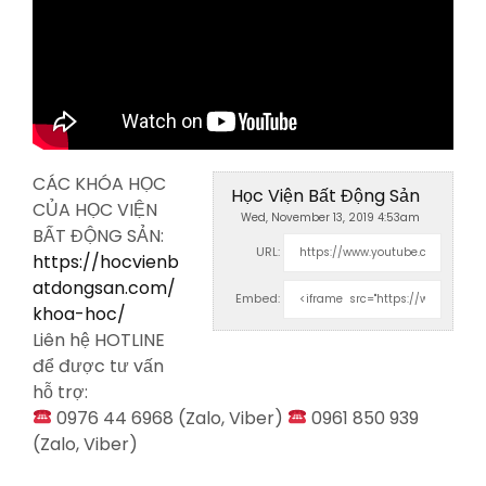
CÁC KHÓA HỌC
Học Viện Bất Động Sản
CỦA HỌC VIỆN
Wed, November 13, 2019 4:53am
BẤT ĐỘNG SẢN:
URL:
https://hocvienb
atdongsan.com/
Embed:
khoa-hoc/
Liên hệ HOTLINE
để được tư vấn
hỗ
trợ:
0976 44 6968 (Zalo, Viber)
0961 850 939
(Zalo, Viber)