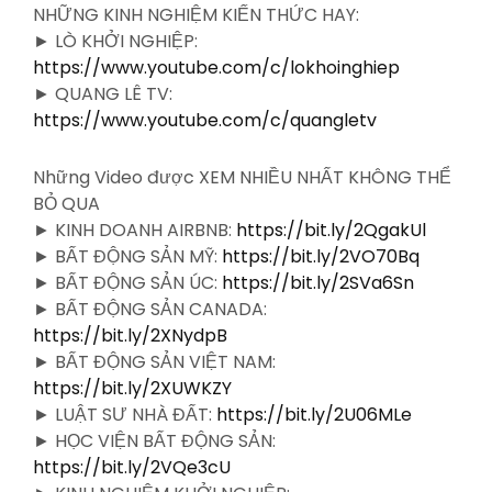
NHỮNG KINH NGHIỆM KIẾN THỨC HAY:
► LÒ KHỞI NGHIỆP:
https://www.youtube.com/c/lokhoinghiep
► QUANG LÊ TV:
https://www.youtube.com/c/quangletv
Những Video được XEM NHIỀU NHẤT KHÔNG THỂ
BỎ QUA
► KINH DOANH AIRBNB:
https://bit.ly/2QgakUl
► BẤT ĐỘNG SẢN MỸ:
https://bit.ly/2VO70Bq
► BẤT ĐỘNG SẢN ÚC:
https://bit.ly/2SVa6Sn
► BẤT ĐỘNG SẢN CANADA:
https://bit.ly/2XNydpB
► BẤT ĐỘNG SẢN VIỆT NAM:
https://bit.ly/2XUWKZY
► LUẬT SƯ NHÀ ĐẤT:
https://bit.ly/2U06MLe
► HỌC VIỆN BẤT ĐỘNG SẢN:
https://bit.ly/2VQe3cU