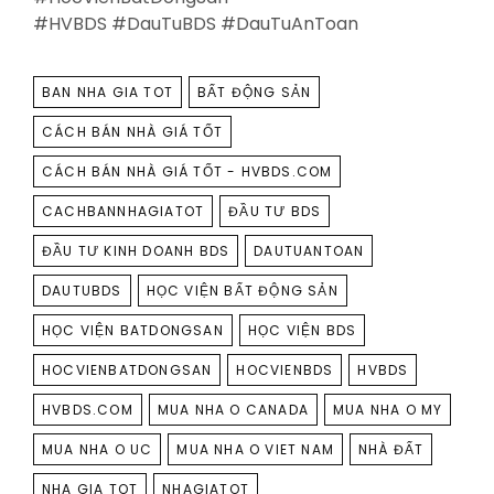
#HVBDS #DauTuBDS #DauTuAnToan
TAGS
BAN NHA GIA TOT
BẤT ĐỘNG SẢN
CÁCH BÁN NHÀ GIÁ TỐT
CÁCH BÁN NHÀ GIÁ TỐT - HVBDS.COM
CACHBANNHAGIATOT
ĐẦU TƯ BDS
ĐẦU TƯ KINH DOANH BDS
DAUTUANTOAN
DAUTUBDS
HỌC VIỆN BẤT ĐỘNG SẢN
HỌC VIỆN BATDONGSAN
HỌC VIỆN BDS
HOCVIENBATDONGSAN
HOCVIENBDS
HVBDS
HVBDS.COM
MUA NHA O CANADA
MUA NHA O MY
MUA NHA O UC
MUA NHA O VIET NAM
NHÀ ĐẤT
NHA GIA TOT
NHAGIATOT