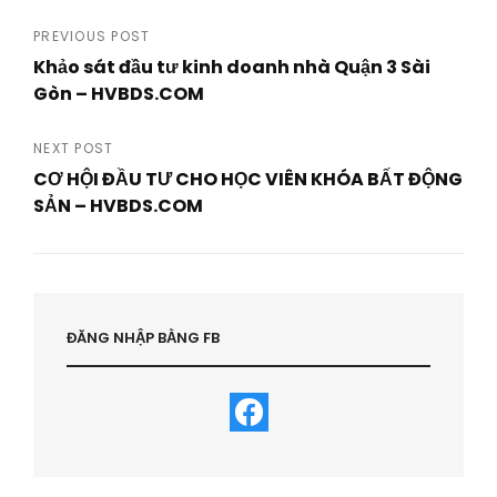
Post
PREVIOUS POST
Khảo sát đầu tư kinh doanh nhà Quận 3 Sài
navigation
Gòn – HVBDS.COM
Previous
Post
NEXT POST
CƠ HỘI ĐẦU TƯ CHO HỌC VIÊN KHÓA BẤT ĐỘNG
SẢN – HVBDS.COM
Next
Post
ĐĂNG NHẬP BẰNG FB