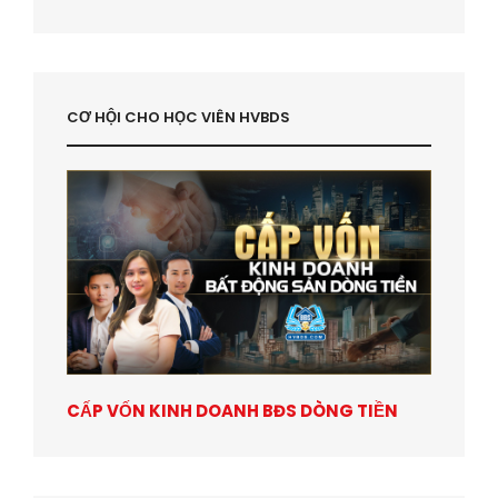
CƠ HỘI CHO HỌC VIÊN HVBDS
CẤP VỐN KINH DOANH BĐS DÒNG TIỀN