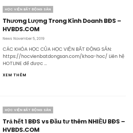
–
AN
Categories
HỌC VIỆN BẤT ĐỘNG SẢN
CƯ
LẠC
Thương Lượng Trong Kinh Doanh BĐS –
NGHIỆP
HVBDS.COM
–
HVBDS.COM
Posted
News
November 5, 2019
On
CÁC KHÓA HỌC CỦA HỌC VIỆN BẤT ĐỘNG SẢN:
https://hocvienbatdongsan.com/khoa-hoc/ Liên hệ
HOTLINE để được …
THƯƠNG
XEM THÊM
LƯỢNG
TRONG
KINH
DOANH
BĐS
–
Categories
HỌC VIỆN BẤT ĐỘNG SẢN
HVBDS.COM
Trả hết 1 BĐS vs Đầu tư thêm NHIỀU BĐS –
HVBDS.COM