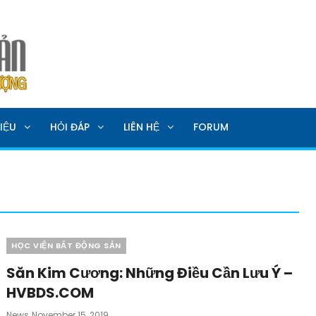
SẢN
IỆU
HỎI ĐÁP
LIÊN HỆ
FORUM
Categories
HỌC VIỆN BẤT ĐỘNG SẢN
Săn Kim Cương: Những Điều Cần Lưu Ý –
HVBDS.COM
Posted
News
November 15, 2019