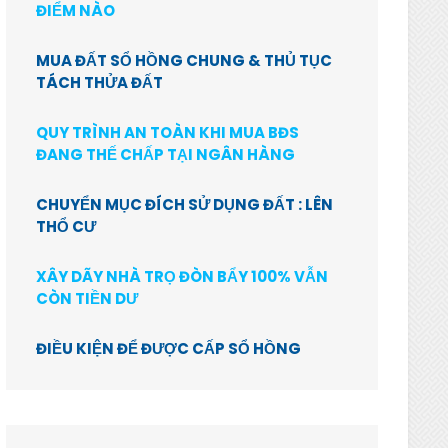
ĐIỂM NÀO
MUA ĐẤT SỔ HỒNG CHUNG & THỦ TỤC
TÁCH THỬA ĐẤT
QUY TRÌNH AN TOÀN KHI MUA BĐS
ĐANG THẾ CHẤP TẠI NGÂN HÀNG
CHUYỂN MỤC ĐÍCH SỬ DỤNG ĐẤT : LÊN
THỔ CƯ
XÂY DÃY NHÀ TRỌ ĐÒN BẨY 100% VẪN
CÒN TIỀN DƯ
ĐIỀU KIỆN ĐỂ ĐƯỢC CẤP SỔ HỒNG