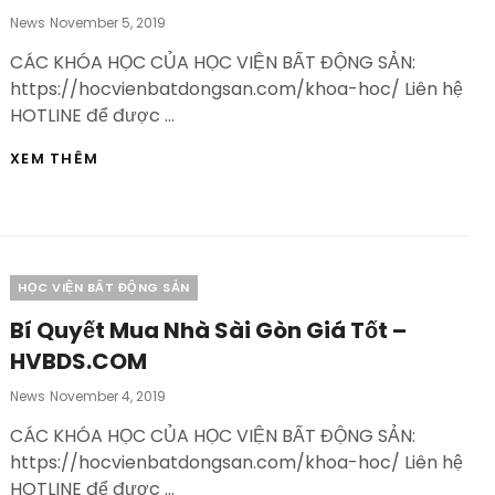
Posted
News
November 5, 2019
On
CÁC KHÓA HỌC CỦA HỌC VIỆN BẤT ĐỘNG SẢN:
https://hocvienbatdongsan.com/khoa-hoc/ Liên hệ
HOTLINE để được …
TRẢ
XEM THÊM
HẾT
1
BĐS
VS
ĐẦU
TƯ
Categories
HỌC VIỆN BẤT ĐỘNG SẢN
THÊM
NHIỀU
Bí Quyết Mua Nhà Sài Gòn Giá Tốt –
BĐS
HVBDS.COM
–
HVBDS.COM
Posted
News
November 4, 2019
On
CÁC KHÓA HỌC CỦA HỌC VIỆN BẤT ĐỘNG SẢN:
https://hocvienbatdongsan.com/khoa-hoc/ Liên hệ
HOTLINE để được …