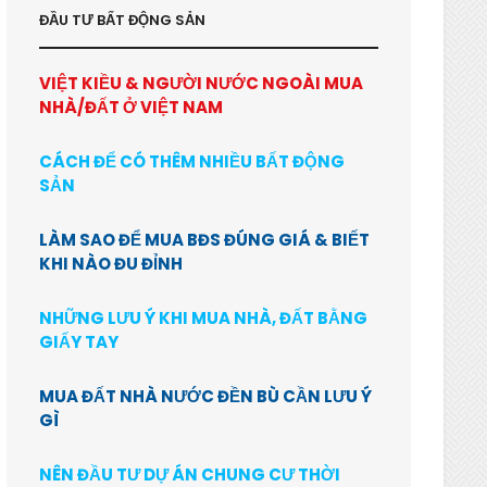
ĐẦU TƯ BẤT ĐỘNG SẢN
VIỆT KIỀU & NGƯỜI NƯỚC NGOÀI MUA
NHÀ/ĐẤT Ở VIỆT NAM
CÁCH ĐỂ CÓ THÊM NHIỀU BẤT ĐỘNG
SẢN
LÀM SAO ĐỂ MUA BĐS ĐÚNG GIÁ & BIẾT
KHI NÀO ĐU ĐỈNH
NHỮNG LƯU Ý KHI MUA NHÀ, ĐẤT BẰNG
GIẤY TAY
MUA ĐẤT NHÀ NƯỚC ĐỀN BÙ CẦN LƯU Ý
GÌ
NÊN ĐẦU TƯ DỰ ÁN CHUNG CƯ THỜI