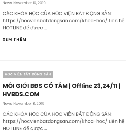
Posted
News
November 10, 2019
On
CÁC KHÓA HỌC CỦA HỌC VIỆN BẤT ĐỘNG SẢN:
https://hocvienbatdongsan.com/khoa-hoc/ Liên hệ
HOTLINE để được …
KHẢO
XEM THÊM
SÁT
ĐẦU
TƯ
KINH
DOANH
NHÀ
Categories
HỌC VIỆN BẤT ĐỘNG SẢN
QUẬN
3
MÔI GIỚI BĐS CÓ TÂM | Offline 23,24/11 |
SÀI
HVBDS.COM
GÒN
–
Posted
News
November 8, 2019
HVBDS.COM
On
CÁC KHÓA HỌC CỦA HỌC VIỆN BẤT ĐỘNG SẢN:
https://hocvienbatdongsan.com/khoa-hoc/ Liên hệ
HOTLINE để được …