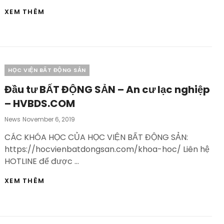
MÔI
XEM THÊM
GIỚI
BĐS
CÓ
TÂM
|
OFFLINE
Categories
HỌC VIỆN BẤT ĐỘNG SẢN
23,24/11
|
Đầu tư BẤT ĐỘNG SẢN – An cư lạc nghiệp
HVBDS.COM
– HVBDS.COM
Posted
News
November 6, 2019
On
CÁC KHÓA HỌC CỦA HỌC VIỆN BẤT ĐỘNG SẢN:
https://hocvienbatdongsan.com/khoa-hoc/ Liên hệ
HOTLINE để được …
ĐẦU
XEM THÊM
TƯ
BẤT
ĐỘNG
SẢN