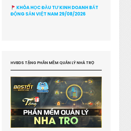
KHÓA HỌC ĐẦU TƯ KINH DOANH BẤT
ĐỘNG SẢN VIỆT NAM 29/08/2026
HVBDS TẶNG PHẦN MỀM QUẢN LÝ NHÀ TRỌ