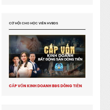
CƠ HỘI CHO HỌC VIÊN HVBDS
CẤP VỐN KINH DOANH BĐS DÒNG TIỀN