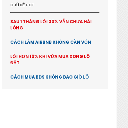
CHỦ ĐỂ HOT
SAU 1 THÁNG LỜI 30% VẪN CHƯA HÀI
LÒNG
CÁCH LÀM AIRBNB KHÔNG CẦN VỐN
LỜI HƠN 10% KHI VỪA MUA XONG LÔ
ĐẤT
CÁCH MUA BDS KHÔNG BAO GIỜ LỖ