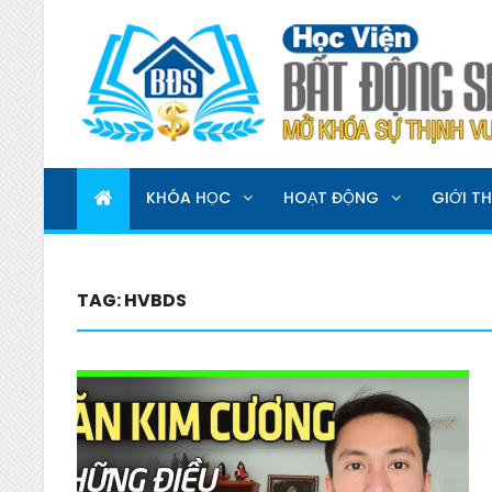
HỌC VIỆN BẤT ĐỘNG 
MỞ KHOÁ SỰ THỊNH VƯỢNG
KHÓA HỌC
HOẠT ĐỘNG
GIỚI TH
TAG:
HVBDS