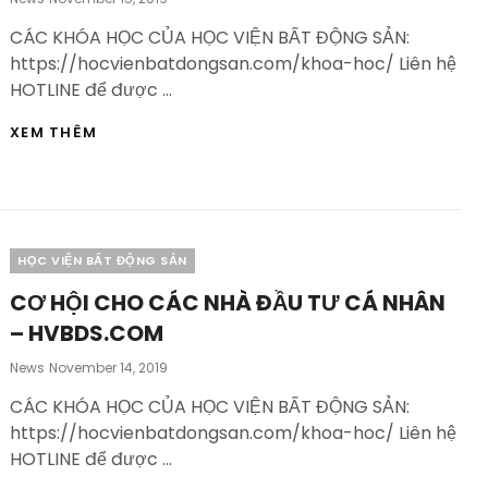
On
CÁC KHÓA HỌC CỦA HỌC VIỆN BẤT ĐỘNG SẢN:
https://hocvienbatdongsan.com/khoa-hoc/ Liên hệ
HOTLINE để được …
SĂN
XEM THÊM
KIM
CƯƠNG:
NHỮNG
ĐIỀU
CẦN
LƯU
Categories
HỌC VIỆN BẤT ĐỘNG SẢN
Ý
–
CƠ HỘI CHO CÁC NHÀ ĐẦU TƯ CÁ NHÂN
HVBDS.COM
– HVBDS.COM
Posted
News
November 14, 2019
On
CÁC KHÓA HỌC CỦA HỌC VIỆN BẤT ĐỘNG SẢN:
https://hocvienbatdongsan.com/khoa-hoc/ Liên hệ
HOTLINE để được …