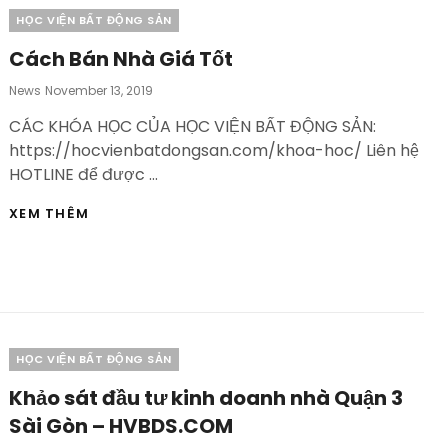
VIÊN
Categories
HỌC VIỆN BẤT ĐỘNG SẢN
KHÓA
BẤT
Cách Bán Nhà Giá Tốt
ĐỘNG
SẢN
Posted
News
November 13, 2019
–
On
CÁC KHÓA HỌC CỦA HỌC VIỆN BẤT ĐỘNG SẢN:
HVBDS.COM
https://hocvienbatdongsan.com/khoa-hoc/ Liên hệ
HOTLINE để được …
CÁCH
XEM THÊM
BÁN
NHÀ
GIÁ
TỐT
Categories
HỌC VIỆN BẤT ĐỘNG SẢN
Khảo sát đầu tư kinh doanh nhà Quận 3
Sài Gòn – HVBDS.COM