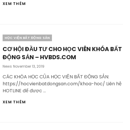
CƠ
XEM THÊM
HỘI
CHO
CÁC
NHÀ
ĐẦU
TƯ
Categories
HỌC VIỆN BẤT ĐỘNG SẢN
CÁ
NHÂN
CƠ HỘI ĐẦU TƯ CHO HỌC VIÊN KHÓA BẤT
–
ĐỘNG SẢN – HVBDS.COM
HVBDS.COM
Posted
News
November 13, 2019
On
CÁC KHÓA HỌC CỦA HỌC VIỆN BẤT ĐỘNG SẢN:
https://hocvienbatdongsan.com/khoa-hoc/ Liên hệ
HOTLINE để được …
CƠ
XEM THÊM
HỘI
ĐẦU
TƯ
CHO
HỌC