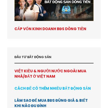
CẤP VỐN KINH DOANH BĐS DÒNG TIỀN
ĐẦU TƯ BẤT ĐỘNG SẢN
VIỆT KIỀU & NGƯỜI NƯỚC NGOÀI MUA
NHÀ/ĐẤT Ở VIỆT NAM
CÁCH ĐỂ CÓ THÊM NHIỀU BẤT ĐỘNG SẢN
LÀM SAO ĐỂ MUA BĐS ĐÚNG GIÁ & BIẾT
KHI NÀO ĐU ĐỈNH