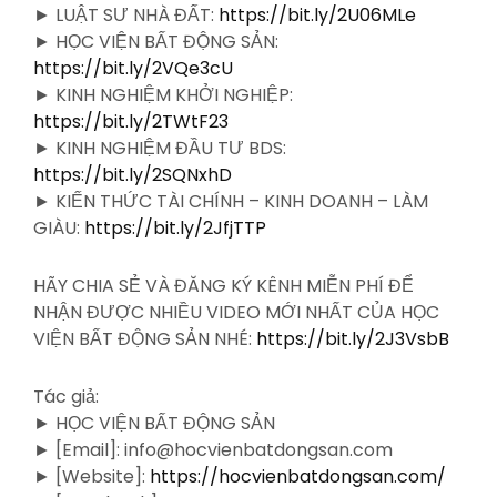
► LUẬT SƯ NHÀ ĐẤT:
https://bit.ly/2U06MLe
► HỌC VIỆN BẤT ĐỘNG SẢN:
https://bit.ly/2VQe3cU
► KINH NGHIỆM KHỞI NGHIỆP:
https://bit.ly/2TWtF23
► KINH NGHIỆM ĐẦU TƯ BDS:
https://bit.ly/2SQNxhD
► KIẾN THỨC TÀI CHÍNH – KINH DOANH – LÀM
GIÀU:
https://bit.ly/2JfjTTP
HÃY CHIA SẺ VÀ ĐĂNG KÝ KÊNH MIỄN PHÍ ĐỂ
NHẬN ĐƯỢC NHIỀU VIDEO MỚI NHẤT CỦA HỌC
VIỆN BẤT ĐỘNG SẢN NHÉ:
https://bit.ly/2J3VsbB
Tác giả:
► HỌC VIỆN BẤT ĐỘNG SẢN
► [Email]: info@hocvienbatdongsan.com
► [Website]:
https://hocvienbatdongsan.com/