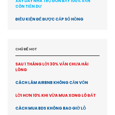
XÂY DÃY NHÀ TRỌ ĐÒN BẨY 100% VẪN
CÒN TIỀN DƯ
ĐIỀU KIỆN ĐỂ ĐƯỢC CẤP SỔ HỒNG
CHỦ ĐỂ HOT
SAU 1 THÁNG LỜI 30% VẪN CHƯA HÀI
LÒNG
CÁCH LÀM AIRBNB KHÔNG CẦN VỐN
LỜI HƠN 10% KHI VỪA MUA XONG LÔ ĐẤT
CÁCH MUA BDS KHÔNG BAO GIỜ LỖ