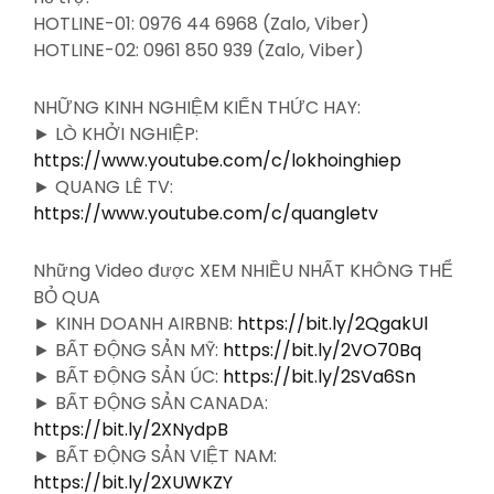
HOTLINE-01: 0976 44 6968 (Zalo, Viber)
HOTLINE-02: 0961 850 939 (Zalo, Viber)
NHỮNG KINH NGHIỆM KIẾN THỨC HAY:
► LÒ KHỞI NGHIỆP:
https://www.youtube.com/c/lokhoinghiep
► QUANG LÊ TV:
https://www.youtube.com/c/quangletv
Những Video được XEM NHIỀU NHẤT KHÔNG THỂ
BỎ QUA
► KINH DOANH AIRBNB:
https://bit.ly/2QgakUl
► BẤT ĐỘNG SẢN MỸ:
https://bit.ly/2VO70Bq
► BẤT ĐỘNG SẢN ÚC:
https://bit.ly/2SVa6Sn
► BẤT ĐỘNG SẢN CANADA:
https://bit.ly/2XNydpB
► BẤT ĐỘNG SẢN VIỆT NAM:
https://bit.ly/2XUWKZY