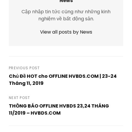
News
Cập nhập tin tức cũng như những kinh
nghiệm về bất động sản.
View all posts by News
Post
PREVIOUS POST
Chủ Đề HOT cho OFFLINE HVBDS.COM | 23-24
navigation
Tháng 11, 2019
Previous
Post
NEXT POST
THÔNG BÁO OFFLINE HVBDS 23,24 THÁNG
11/2019 – HVBDS.COM
Next
Post