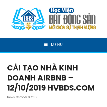
HỌC VIỆN BẤT ĐỘNG
MENU
SẢN
MỞ KHOÁ SỰ THỊNH VƯỢNG
CẢI TẠO NHÀ KINH
DOANH AIRBNB –
12/10/2019 HVBDS.COM
Posted
News
October 9, 2019
On