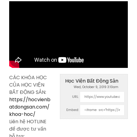
CÁC KHÓA HỌC
Học Viện Bất Động Sản
CỦA HỌC VIỆN
Wed, October 9, 2019 3:10am
BẤT ĐỘNG SẢN:
URL:
https://hocvienb
atdongsan.com/
Embed:
khoa-hoc/
Liên hệ HOTLINE
để được tư vấn
hỗ
trợ: