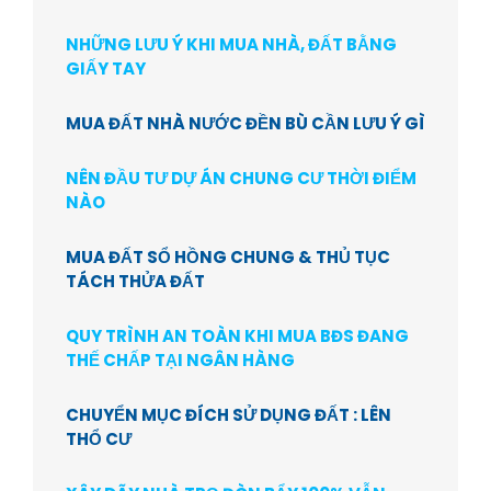
NHỮNG LƯU Ý KHI MUA NHÀ, ĐẤT BẰNG
GIẤY TAY
MUA ĐẤT NHÀ NƯỚC ĐỀN BÙ CẦN LƯU Ý GÌ
NÊN ĐẦU TƯ DỰ ÁN CHUNG CƯ THỜI ĐIỂM
NÀO
MUA ĐẤT SỔ HỒNG CHUNG & THỦ TỤC
TÁCH THỬA ĐẤT
QUY TRÌNH AN TOÀN KHI MUA BĐS ĐANG
THẾ CHẤP TẠI NGÂN HÀNG
CHUYỂN MỤC ĐÍCH SỬ DỤNG ĐẤT : LÊN
THỔ CƯ