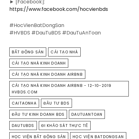
► [Facebook]:
https://www.facebook.com/hocvienbds
#HocVienBatDongSan
#HVBDS #DauTuBDS #DauTuAnToan
TAGS
BẤT ĐỘNG SẢN
CẢI TẠO NHÀ
CẢI TẠO NHÀ KINH DOANH
CẢI TẠO NHÀ KINH DOANH AIRBNB
CẢI TẠO NHÀ KINH DOANH AIRBNB - 12-10-2019
HVBDS.COM
CAITAONHA
ĐẦU TƯ BDS
ĐẦU TƯ KINH DOANH BDS
DAUTUANTOAN
DAUTUBDS
ĐI KHẢO SÁT THỰC TẾ
HỌC VIỆN BẤT ĐỘNG SẢN
HỌC VIỆN BATDONGSAN