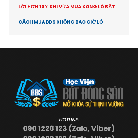
LỜI HƠN 10% KHI VỪA MUA XONG LÔ ĐẤT
CÁCH MUA BDS KHÔNG BAO GIỜ LỖ
HOTLINE:
090 1228 123 (Zalo, Viber)