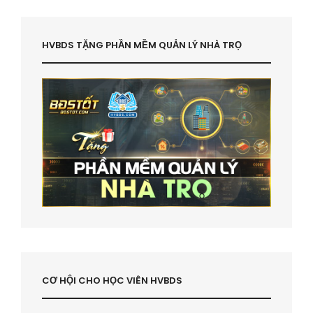
HVBDS TẶNG PHẦN MỀM QUẢN LÝ NHÀ TRỌ
CƠ HỘI CHO HỌC VIÊN HVBDS