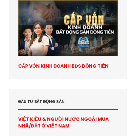
CẤP VỐN KINH DOANH BĐS DÒNG TIỀN
ĐẦU TƯ BẤT ĐỘNG SẢN
VIỆT KIỀU & NGƯỜI NƯỚC NGOÀI MUA
NHÀ/ĐẤT Ở VIỆT NAM