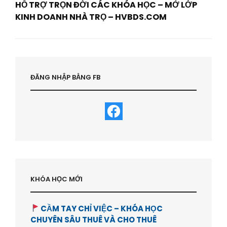
HỖ TRỢ TRỌN ĐỜI CÁC KHÓA HỌC – MỞ LỚP
KINH DOANH NHÀ TRỌ – HVBDS.COM
Next
Post
ĐĂNG NHẬP BẰNG FB
KHÓA HỌC MỚI
CẦM TAY CHỈ VIỆC – KHÓA HỌC
CHUYÊN SÂU THUÊ VÀ CHO THUÊ