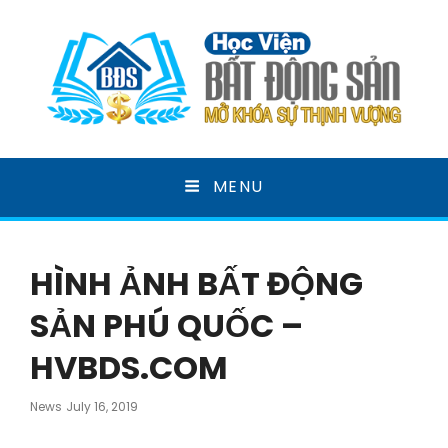
HỌC VIỆN BẤT ĐỘNG
MENU
SẢN
MỞ KHOÁ SỰ THỊNH VƯỢNG
HÌNH ẢNH BẤT ĐỘNG
SẢN PHÚ QUỐC –
HVBDS.COM
Posted
News
July 16, 2019
On