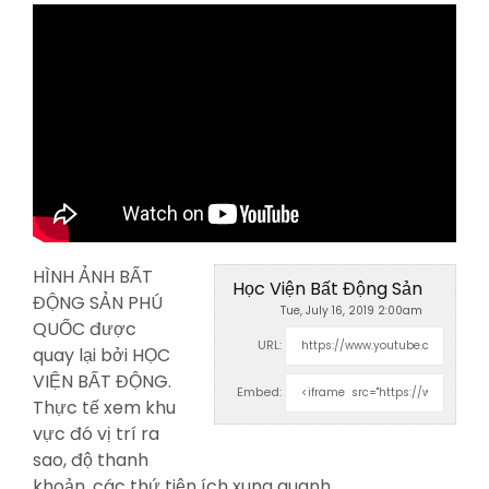
HÌNH ẢNH BẤT
Học Viện Bất Động Sản
ĐỘNG SẢN PHÚ
Tue, July 16, 2019 2:00am
QUỐC được
URL:
quay lại bởi HỌC
VIỆN BẤT ĐỘNG.
Embed:
Thực tế
xem khu
vực đó vị trí ra
sao, độ thanh
khoản, các thứ tiện ích xung quanh…