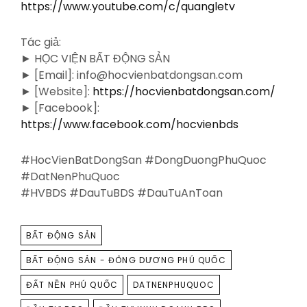
https://www.youtube.com/c/quangletv
Tác giả:
► HỌC VIỆN BẤT ĐỘNG SẢN
► [Email]: info@hocvienbatdongsan.com
► [Website]:
https://hocvienbatdongsan.com/
► [Facebook]:
https://www.facebook.com/hocvienbds
#HocVienBatDongSan #DongDuongPhuQuoc
#DatNenPhuQuoc
#HVBDS #DauTuBDS #DauTuAnToan
TAGS
BẤT ĐỘNG SẢN
BẤT ĐỘNG SẢN - ĐÔNG DƯƠNG PHÚ QUỐC
ĐẤT NỀN PHÚ QUỐC
DATNENPHUQUOC