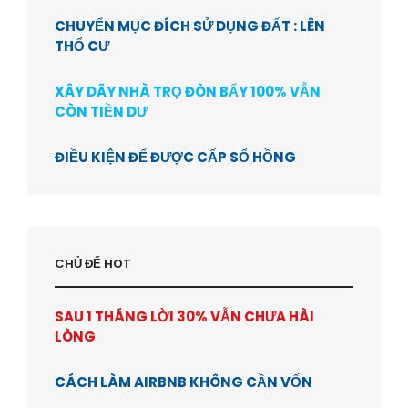
CHUYỂN MỤC ĐÍCH SỬ DỤNG ĐẤT : LÊN
THỔ CƯ
XÂY DÃY NHÀ TRỌ ĐÒN BẨY 100% VẪN
CÒN TIỀN DƯ
ĐIỀU KIỆN ĐỂ ĐƯỢC CẤP SỔ HỒNG
CHỦ ĐỂ HOT
SAU 1 THÁNG LỜI 30% VẪN CHƯA HÀI
LÒNG
CÁCH LÀM AIRBNB KHÔNG CẦN VỐN