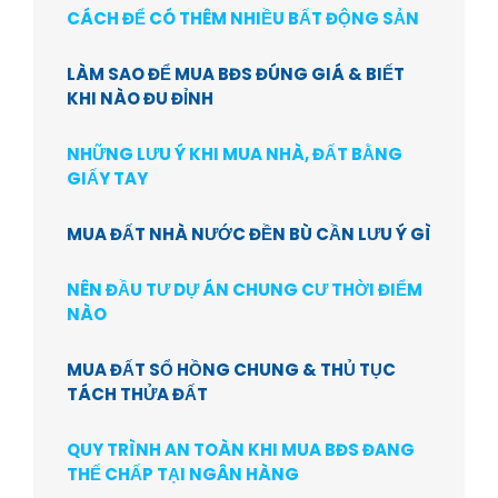
CÁCH ĐỂ CÓ THÊM NHIỀU BẤT ĐỘNG SẢN
LÀM SAO ĐỂ MUA BĐS ĐÚNG GIÁ & BIẾT
KHI NÀO ĐU ĐỈNH
NHỮNG LƯU Ý KHI MUA NHÀ, ĐẤT BẰNG
GIẤY TAY
MUA ĐẤT NHÀ NƯỚC ĐỀN BÙ CẦN LƯU Ý GÌ
NÊN ĐẦU TƯ DỰ ÁN CHUNG CƯ THỜI ĐIỂM
NÀO
MUA ĐẤT SỔ HỒNG CHUNG & THỦ TỤC
TÁCH THỬA ĐẤT
QUY TRÌNH AN TOÀN KHI MUA BĐS ĐANG
THẾ CHẤP TẠI NGÂN HÀNG