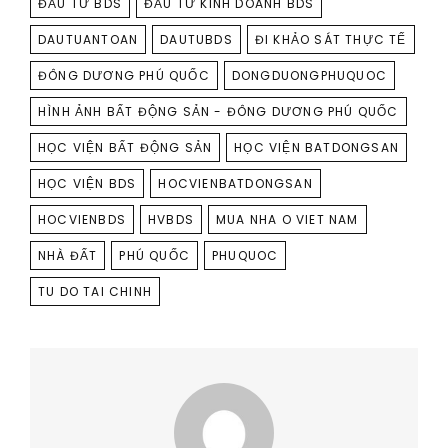
ĐẦU TƯ BDS
ĐẦU TƯ KINH DOANH BDS
DAUTUANTOAN
DAUTUBDS
ĐI KHẢO SÁT THỰC TẾ
ĐÔNG DƯƠNG PHÚ QUỐC
DONGDUONGPHUQUOC
HÌNH ẢNH BẤT ĐỘNG SẢN - ĐÔNG DƯƠNG PHÚ QUỐC
HỌC VIỆN BẤT ĐỘNG SẢN
HỌC VIỆN BATDONGSAN
HỌC VIỆN BDS
HOCVIENBATDONGSAN
HOCVIENBDS
HVBDS
MUA NHA O VIET NAM
NHÀ ĐẤT
PHÚ QUỐC
PHUQUOC
TU DO TAI CHINH