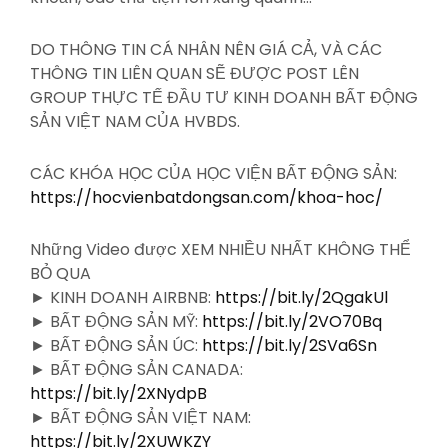
DO THÔNG TIN CÁ NHÂN NÊN GIÁ CẢ, VÀ CÁC
THÔNG TIN LIÊN QUAN SẼ ĐƯỢC POST LÊN
GROUP THỰC TẾ ĐẦU TƯ KINH DOANH BẤT ĐỘNG
SẢN VIỆT NAM CỦA HVBDS.
CÁC KHÓA HỌC CỦA HỌC VIỆN BẤT ĐỘNG SẢN:
https://hocvienbatdongsan.com/khoa-hoc/
Những Video được XEM NHIỀU NHẤT KHÔNG THỂ
BỎ QUA
► KINH DOANH AIRBNB:
https://bit.ly/2QgakUl
► BẤT ĐỘNG SẢN MỸ:
https://bit.ly/2VO70Bq
► BẤT ĐỘNG SẢN ÚC:
https://bit.ly/2SVa6Sn
► BẤT ĐỘNG SẢN CANADA:
https://bit.ly/2XNydpB
► BẤT ĐỘNG SẢN VIỆT NAM:
https://bit.ly/2XUWKZY