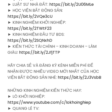
► LUẬT SƯ NHÀ ĐẤT:
https://bit.ly/2U06MLe
► HỌC VIỆN BẤT ĐỘNG SẢN:
https://bit.ly/2VQe3cU
► KINH NGHIỆM KHỞI NGHIỆP:
https://bit.ly/2TWtF23
► KINH NGHIỆM ĐẦU TƯ BDS:
https://bit.ly/2SQNxhD
► KIẾN THỨC TÀI CHÍNH – KINH DOANH – LÀM
GIÀU:
https://bit.ly/2JfjTTP
HÃY CHIA SẺ VÀ ĐĂNG KÝ KÊNH MIỄN PHÍ ĐỂ
NHẬN ĐƯỢC NHIỀU VIDEO MỚI NHẤT CỦA HỌC
VIỆN BẤT ĐỘNG SẢN NHÉ:
https://bit.ly/2J3VsbB
NHỮNG KINH NGHIỆM KIẾN THỨC HAY:
► LÒ KHỞI NGHIỆP:
https://www.youtube.com/c/lokhoinghiep
► QUANG LÊ TV: