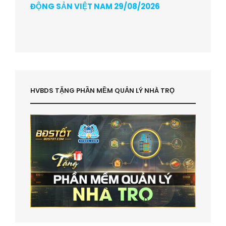
ĐỘNG SẢN VIỆT NAM 29/08/2026
HVBDS TẶNG PHẦN MỀM QUẢN LÝ NHÀ TRỌ