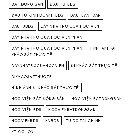
TAGS
BẤT ĐỘNG SẢN
ĐẦU TƯ BDS
ĐẦU TƯ KINH DOANH BDS
DAUTUANTOAN
DAUTUBDS
DÃY NHÀ TRỌ CỦA HỌC VIÊN
DÃY NHÀ TRỌ CỦA HỌC VIÊN PHẦN I
DÃY NHÀ TRỌ CỦA HỌC VIÊN PHẦN I - HÌNH ẢNH ĐI
KHẢO SÁT THỰC TẾ
DAYNHATROCUAHOCVIEN
ĐI KHẢO SÁT THỰC TẾ
DIKHAOSATTHUCTE
HÌNH ẢNH ĐI KHẢO SÁT THỰC TẾ
HỌC VIỆN BẤT ĐỘNG SẢN
HỌC VIỆN BATDONGSAN
HỌC VIỆN BDS
HOCVIENBATDONGSAN
HOCVIENBDS
HVBDS
TU DO TAI CHINH
YT:CC=ON