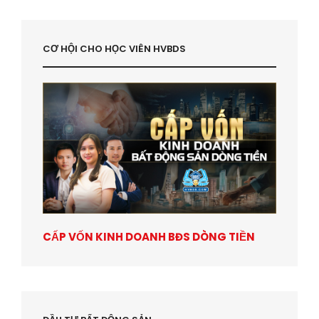
CƠ HỘI CHO HỌC VIÊN HVBDS
CẤP VỐN KINH DOANH BĐS DÒNG TIỀN