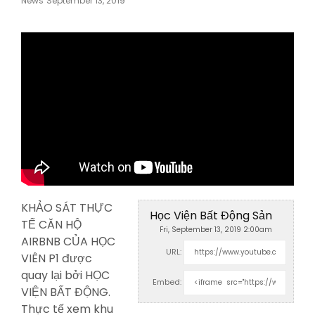
News
September 13, 2019
On
KHẢO SÁT THỰC
Học Viện Bất Động Sản
TẾ CĂN HỘ
Fri, September 13, 2019 2:00am
AIRBNB CỦA HỌC
URL:
VIÊN P1 được
quay lại bởi HỌC
Embed:
VIỆN BẤT ĐỘNG.
Thực
tế xem khu