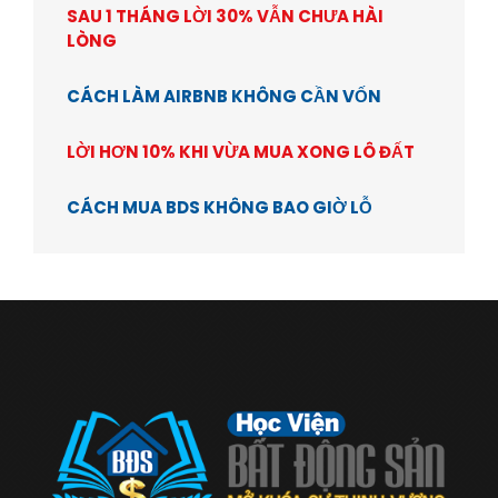
SAU 1 THÁNG LỜI 30% VẪN CHƯA HÀI
LÒNG
CÁCH LÀM AIRBNB KHÔNG CẦN VỐN
LỜI HƠN 10% KHI VỪA MUA XONG LÔ ĐẤT
CÁCH MUA BDS KHÔNG BAO GIỜ LỖ