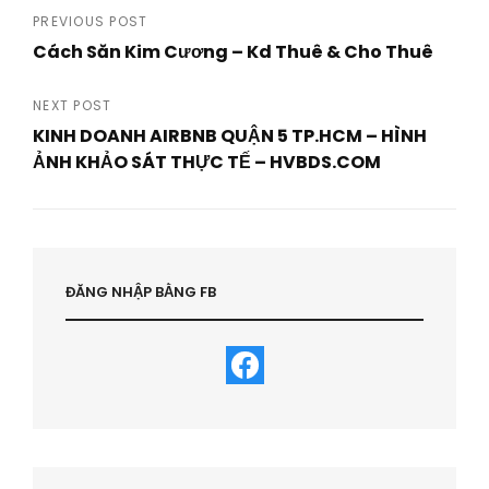
Post
PREVIOUS POST
Cách Săn Kim Cương – Kd Thuê & Cho Thuê
navigation
Previous
Post
NEXT POST
KINH DOANH AIRBNB QUẬN 5 TP.HCM – HÌNH
ẢNH KHẢO SÁT THỰC TẾ – HVBDS.COM
Next
Post
ĐĂNG NHẬP BẰNG FB