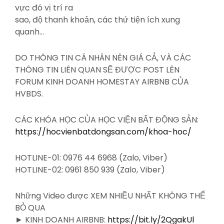
vực đó vị trí ra
sao, độ thanh khoản, các thứ tiện ích xung
quanh…
DO THÔNG TIN CÁ NHÂN NÊN GIÁ CẢ, VÀ CÁC
THÔNG TIN LIÊN QUAN SẼ ĐƯỢC POST LÊN
FORUM KINH DOANH HOMESTAY AIRBNB CỦA
HVBDS.
CÁC KHÓA HỌC CỦA HỌC VIỆN BẤT ĐỘNG SẢN:
https://hocvienbatdongsan.com/khoa-hoc/
HOTLINE-01: 0976 44 6968 (Zalo, Viber)
HOTLINE-02: 0961 850 939 (Zalo, Viber)
Những Video được XEM NHIỀU NHẤT KHÔNG THỂ
BỎ QUA
► KINH DOANH AIRBNB:
https://bit.ly/2QgakUl