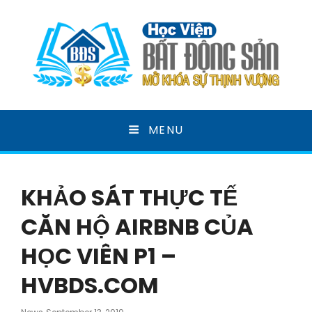
HỌC VIỆN BẤT ĐỘNG
MENU
SẢN
MỞ KHOÁ SỰ THỊNH VƯỢNG
KHẢO SÁT THỰC TẾ
CĂN HỘ AIRBNB CỦA
HỌC VIÊN P1 –
HVBDS.COM
Posted