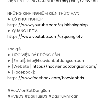
VIỆN BẤT ĐỘNG SẢN NHÉ:
https://bit.ly/2J3VsbB
NHỮNG KINH NGHIỆM KIẾN THỨC HAY:
► LÒ KHỞI NGHIỆP:
https://www.youtube.com/c/lokhoinghiep
► QUANG LÊ TV:
https://www.youtube.com/c/quangletv
Tác giả:
► HỌC VIỆN BẤT ĐỘNG SẢN
► [Email]: info@hocvienbatdongsan.com
► [Website]:
https://hocvienbatdongsan.com/
► [Facebook]:
https://www.facebook.com/hocvienbds
#HocVienBatDongSan
#HVBDS #DauTuBDS #DauTuAnToan