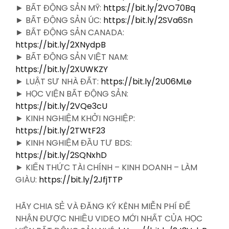
► BẤT ĐỘNG SẢN MỸ:
https://bit.ly/2VO70Bq
► BẤT ĐỘNG SẢN ÚC:
https://bit.ly/2SVa6Sn
► BẤT ĐỘNG SẢN CANADA:
https://bit.ly/2XNydpB
► BẤT ĐỘNG SẢN VIỆT NAM:
https://bit.ly/2XUWKZY
► LUẬT SƯ NHÀ ĐẤT:
https://bit.ly/2U06MLe
► HỌC VIỆN BẤT ĐỘNG SẢN:
https://bit.ly/2VQe3cU
► KINH NGHIỆM KHỞI NGHIỆP:
https://bit.ly/2TWtF23
► KINH NGHIỆM ĐẦU TƯ BDS:
https://bit.ly/2SQNxhD
► KIẾN THỨC TÀI CHÍNH – KINH DOANH – LÀM
GIÀU:
https://bit.ly/2JfjTTP
HÃY CHIA SẺ VÀ ĐĂNG KÝ KÊNH MIỄN PHÍ ĐỂ
NHẬN ĐƯỢC NHIỀU VIDEO MỚI NHẤT CỦA HỌC