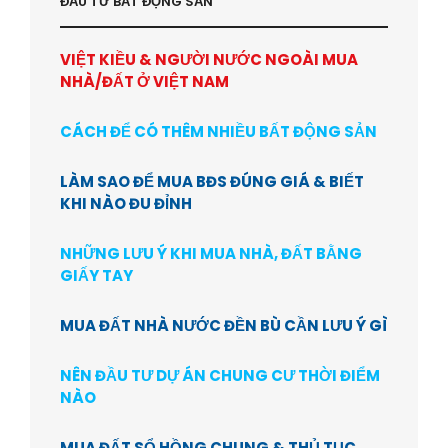
ĐẦU TƯ BẤT ĐỘNG SẢN
VIỆT KIỀU & NGƯỜI NƯỚC NGOÀI MUA
NHÀ/ĐẤT Ở VIỆT NAM
CÁCH ĐỂ CÓ THÊM NHIỀU BẤT ĐỘNG SẢN
LÀM SAO ĐỂ MUA BĐS ĐÚNG GIÁ & BIẾT
KHI NÀO ĐU ĐỈNH
NHỮNG LƯU Ý KHI MUA NHÀ, ĐẤT BẰNG
GIẤY TAY
MUA ĐẤT NHÀ NƯỚC ĐỀN BÙ CẦN LƯU Ý GÌ
NÊN ĐẦU TƯ DỰ ÁN CHUNG CƯ THỜI ĐIỂM
NÀO
MUA ĐẤT SỔ HỒNG CHUNG & THỦ TỤC