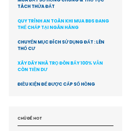
TÁCH THỬA ĐẤT
QUY TRÌNH AN TOÀN KHI MUA BĐS ĐANG
THẾ CHẤP TẠI NGÂN HÀNG
CHUYỂN MỤC ĐÍCH SỬ DỤNG ĐẤT : LÊN
THỔ CƯ
XÂY DÃY NHÀ TRỌ ĐÒN BẨY 100% VẪN
CÒN TIỀN DƯ
ĐIỀU KIỆN ĐỂ ĐƯỢC CẤP SỔ HỒNG
CHỦ ĐỂ HOT