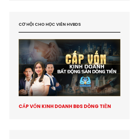
CƠ HỘI CHO HỌC VIÊN HVBDS
CẤP VỐN KINH DOANH BĐS DÒNG TIỀN