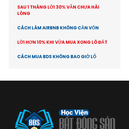
SAU 1 THÁNG LỜI 30% VẪN CHƯA HÀI
LÒNG
CÁCH LÀM AIRBNB KHÔNG CẦN VỐN
LỜI HƠN 10% KHI VỪA MUA XONG LÔ ĐẤT
CÁCH MUA BDS KHÔNG BAO GIỜ LỖ