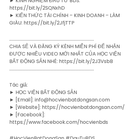
► KINH NGHIỆM ĐẦU TƯ BDS:
https://bit.ly/2SQNxhD
► KIẾN THỨC TÀI CHÍNH – KINH DOANH – LÀM
GIÀU: https://bit.ly/2JfjTTP
……………………………………………………………………………….
CHIA SẺ VÀ ĐĂNG KÝ KÊNH MIỄN PHÍ ĐỂ NHẬN
ĐƯỢC NHIỀU VIDEO MỚI NHẤT CỦA HỌC VIỆN
BẤT ĐỘNG SẢN NHÉ: https://bit.ly/2J3VsbB
……………………………………………………………………………….
Tác giả:
► HỌC VIỆN BẤT ĐỘNG SẢN
► [Email]: info@hocvienbatdongsan.com
► [Website]: https://hocvienbatdongsan.com/
► [Facebook]:
https://www.facebook.com/hocvienbds
#HocVienBatDongSan #DauTuBDS