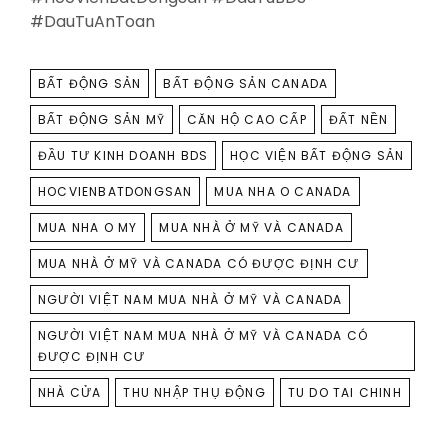
#DauTuAnToan
TAGS
BẤT ĐỘNG SẢN
BẤT ĐỘNG SẢN CANADA
BẤT ĐỘNG SẢN MỸ
CĂN HỘ CAO CẤP
ĐẤT NỀN
ĐẦU TƯ KINH DOANH BDS
HỌC VIỆN BẤT ĐỘNG SẢN
HOCVIENBATDONGSAN
MUA NHA O CANADA
MUA NHA O MY
MUA NHÀ Ở MỸ VÀ CANADA
MUA NHÀ Ở MỸ VÀ CANADA CÓ ĐƯỢC ĐỊNH CƯ
NGƯỜI VIỆT NAM MUA NHÀ Ở MỸ VÀ CANADA
NGƯỜI VIỆT NAM MUA NHÀ Ở MỸ VÀ CANADA CÓ
ĐƯỢC ĐỊNH CƯ
NHÀ CỬA
THU NHẬP THỤ ĐỘNG
TU DO TAI CHINH