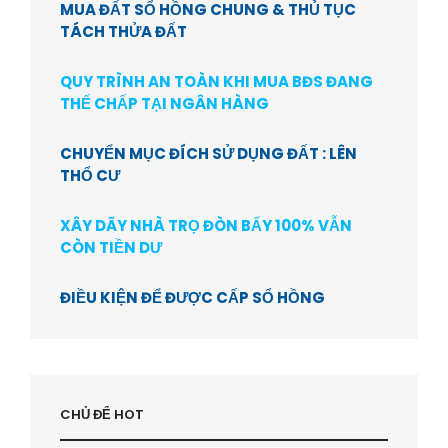
MUA ĐẤT SỔ HỒNG CHUNG & THỦ TỤC
TÁCH THỬA ĐẤT
QUY TRÌNH AN TOÀN KHI MUA BĐS ĐANG
THẾ CHẤP TẠI NGÂN HÀNG
CHUYỂN MỤC ĐÍCH SỬ DỤNG ĐẤT : LÊN
THỔ CƯ
XÂY DÃY NHÀ TRỌ ĐÒN BẨY 100% VẪN
CÒN TIỀN DƯ
ĐIỀU KIỆN ĐỂ ĐƯỢC CẤP SỔ HỒNG
CHỦ ĐỂ HOT