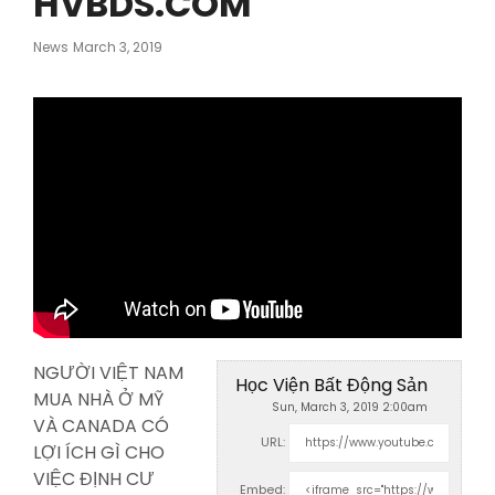
HVBDS.COM
Posted
News
March 3, 2019
On
NGƯỜI VIỆT NAM
Học Viện Bất Động Sản
MUA NHÀ Ở MỸ
Sun, March 3, 2019 2:00am
VÀ CANADA CÓ
URL:
LỢI ÍCH GÌ CHO
VIỆC ĐỊNH CƯ
Embed: