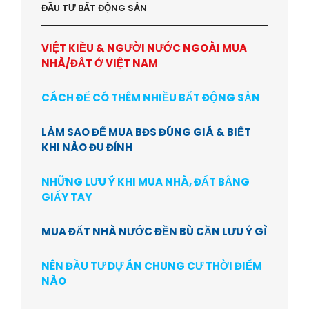
ĐẦU TƯ BẤT ĐỘNG SẢN
VIỆT KIỀU & NGƯỜI NƯỚC NGOÀI MUA
NHÀ/ĐẤT Ở VIỆT NAM
CÁCH ĐỂ CÓ THÊM NHIỀU BẤT ĐỘNG SẢN
LÀM SAO ĐỂ MUA BĐS ĐÚNG GIÁ & BIẾT
KHI NÀO ĐU ĐỈNH
NHỮNG LƯU Ý KHI MUA NHÀ, ĐẤT BẰNG
GIẤY TAY
MUA ĐẤT NHÀ NƯỚC ĐỀN BÙ CẦN LƯU Ý GÌ
NÊN ĐẦU TƯ DỰ ÁN CHUNG CƯ THỜI ĐIỂM
NÀO