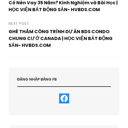
Có Nên Vay 35 Năm? Kinh Nghiệm và Bài Học |
navigation
HỌC VIỆN BẤT ĐỘNG SẢN- HVBDS.COM
Previous
Post
NEXT POST
GHÉ THĂM CÔNG TRÌNH DỰ ÁN BDS CONDO
CHUNG CƯ Ở CANADA | HỌC VIỆN BẤT ĐỘNG
SẢN- HVBDS.COM
Next
Post
ĐĂNG NHẬP BẰNG FB