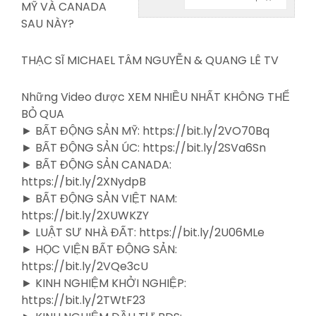
MỸ VÀ
CANADA
SAU NÀY?
THẠC SĨ MICHAEL TÂM NGUYỄN & QUANG LÊ TV
Những Video được XEM NHIỀU NHẤT KHÔNG THỂ
BỎ QUA
► BẤT ĐỘNG SẢN MỸ: https://bit.ly/2VO70Bq
► BẤT ĐỘNG SẢN ÚC: https://bit.ly/2SVa6Sn
► BẤT ĐỘNG SẢN CANADA:
https://bit.ly/2XNydpB
► BẤT ĐỘNG SẢN VIỆT NAM:
https://bit.ly/2XUWKZY
► LUẬT SƯ NHÀ ĐẤT: https://bit.ly/2U06MLe
► HỌC VIỆN BẤT ĐỘNG SẢN:
https://bit.ly/2VQe3cU
► KINH NGHIỆM KHỞI NGHIỆP:
https://bit.ly/2TWtF23