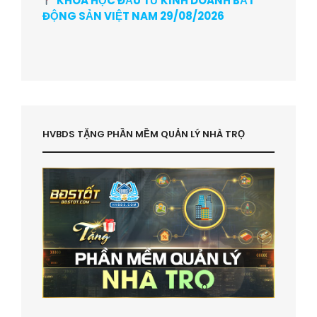
KHÓA HỌC ĐẦU TƯ KINH DOANH BẤT
ĐỘNG SẢN VIỆT NAM 29/08/2026
HVBDS TẶNG PHẦN MỀM QUẢN LÝ NHÀ TRỌ