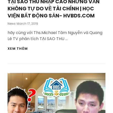
TẠI SAO THU NHẬP CAO NHƯNG VẪN
KHÔNG TỰ DO VỀ TÀI CHÍNH | HỌC
VIỆN BẤT ĐỘNG SẢN- HVBDS.COM
Posted
News
March 17, 2019
On
hãy cùng với Ths.Michael Tâm Nguyễn và Quang
Lê TV phân tích TẠI SAO THU …
TẠI
XEM THÊM
SAO
THU
NHẬP
CAO
NHƯNG
VẪN
KHÔNG
TỰ
DO
VỀ
TÀI
CHÍNH
|