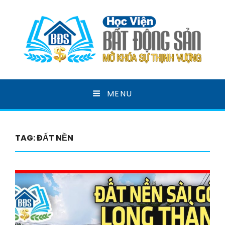
HỌC VIỆN BẤT ĐỘNG
MENU
SẢN
MỞ KHOÁ SỰ THỊNH VƯỢNG
TAG:
ĐẤT NỀN