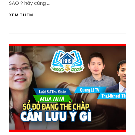
SAO ? hãy cùng …
MUA
XEM THÊM
CĂN
NHÀ
ĐẦU
TIÊN
Ở
ÚC
ĐƯỢC
ƯU
ĐÃI
RA
SAO
?
-
HVBDS.COM