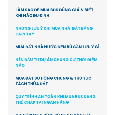
LÀM SAO ĐỂ MUA BĐS ĐÚNG GIÁ & BIẾT
KHI NÀO ĐU ĐỈNH
NHỮNG LƯU Ý KHI MUA NHÀ, ĐẤT BẰNG
GIẤY TAY
MUA ĐẤT NHÀ NƯỚC ĐỀN BÙ CẦN LƯU Ý GÌ
NÊN ĐẦU TƯ DỰ ÁN CHUNG CƯ THỜI ĐIỂM
NÀO
MUA ĐẤT SỔ HỒNG CHUNG & THỦ TỤC
TÁCH THỬA ĐẤT
QUY TRÌNH AN TOÀN KHI MUA BĐS ĐANG
THẾ CHẤP TẠI NGÂN HÀNG