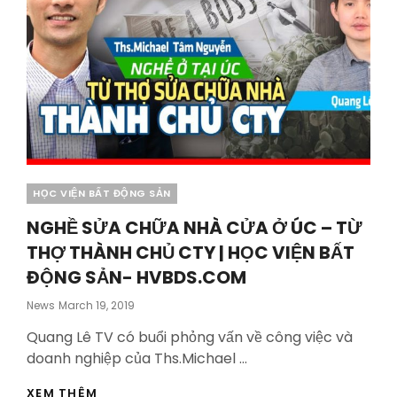
GÌ
|
LUẬT
SƯ
NHÀ
ĐẤT-
HVBDS.COM
Categories
HỌC VIỆN BẤT ĐỘNG SẢN
NGHỀ SỬA CHỮA NHÀ CỬA Ở ÚC – TỪ
THỢ THÀNH CHỦ CTY | HỌC VIỆN BẤT
ĐỘNG SẢN- HVBDS.COM
Posted
News
March 19, 2019
On
Quang Lê TV có buổi phỏng vấn về công việc và
doanh nghiệp của Ths.Michael …
NGHỀ
XEM THÊM