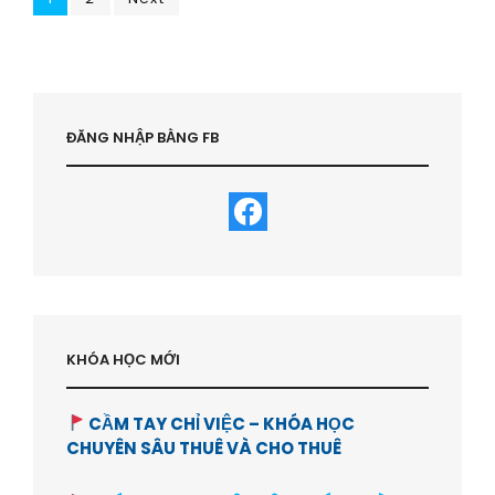
Posts
TƯ
pagination
AN
TOÀN
NHẤT
|
HỌC
ĐĂNG NHẬP BẰNG FB
VIỆN
BẤT
ĐỘNG
SẢN-
HVBDS.COM
KHÓA HỌC MỚI
CẦM TAY CHỈ VIỆC – KHÓA HỌC
CHUYÊN SÂU THUÊ VÀ CHO THUÊ