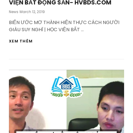
VIỆN BẤT ĐỘNG SẢN- HVBDS.COM
Posted
News
March 12, 2019
On
BIẾN ƯỚC MƠ THÀNH HIỆN THỰC CÁCH NGƯỜI
GIÀU SUY NGHĨ | HỌC VIỆN BẤT …
BIẾN
XEM THÊM
ƯỚC
MƠ
THÀNH
HIỆN
THỰC,
CÁCH
NGƯỜI
GIÀU
SUY
NGHĨ
|
HỌC
VIỆN
BẤT
ĐỘNG
SẢN-