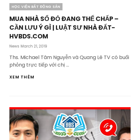
Categories
HỌC VIỆN BẤT ĐỘNG SẢN
MUA NHÀ SỔ ĐỎ ĐANG THẾ CHẤP –
CẦN LƯU Ý GÌ | LUẬT SƯ NHÀ ĐẤT-
HVBDS.COM
Posted
News
March 21, 2019
On
Ths. Michael Tâm Nguyễn và Quang Lê TV có buổi
phỏng trực tiếp với chị …
MUA
XEM THÊM
NHÀ
SỔ
ĐỎ
ĐANG
THẾ
CHẤP
–
CẦN
LƯU
Ý