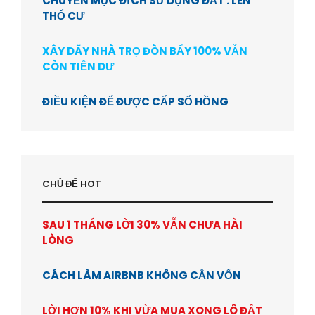
CHUYỂN MỤC ĐÍCH SỬ DỤNG ĐẤT : LÊN
THỔ CƯ
XÂY DÃY NHÀ TRỌ ĐÒN BẨY 100% VẪN
CÒN TIỀN DƯ
ĐIỀU KIỆN ĐỂ ĐƯỢC CẤP SỔ HỒNG
CHỦ ĐỂ HOT
SAU 1 THÁNG LỜI 30% VẪN CHƯA HÀI
LÒNG
CÁCH LÀM AIRBNB KHÔNG CẦN VỐN
LỜI HƠN 10% KHI VỪA MUA XONG LÔ ĐẤT