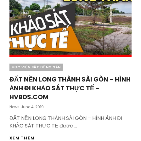
Categories
HỌC VIỆN BẤT ĐỘNG SẢN
ĐẤT NỀN LONG THÀNH SÀI GÒN – HÌNH
ẢNH ĐI KHẢO SÁT THỰC TẾ –
HVBDS.COM
Posted
News
June 4, 2019
On
ĐẤT NỀN LONG THÀNH SÀI GÒN – HÌNH ẢNH ĐI
KHẢO SÁT THỰC TẾ được …
ĐẤT
XEM THÊM