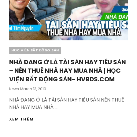
HỌC
VIỆN
BẤT
ĐỘNG
SẢN-
HVBDS.COM
Categories
HỌC VIỆN BẤT ĐỘNG SẢN
NHÀ ĐANG Ở LÀ TÀI SẢN HAY TIÊU SẢN
– NÊN THUÊ NHÀ HAY MUA NHÀ | HỌC
VIỆN BẤT ĐỘNG SẢN- HVBDS.COM
Posted
News
March 13, 2019
On
NHÀ ĐANG Ở LÀ TÀI SẢN HAY TIÊU SẢN NÊN THUÊ
NHÀ HAY MUA NHÀ …
NHÀ
XEM THÊM
ĐANG
Ở
LÀ