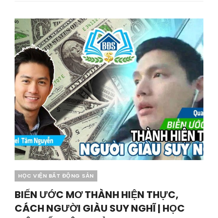
TÀI
SẢN
HAY
TIÊU
SẢN
–
NÊN
THUÊ
NHÀ
HAY
MUA
NHÀ
|
HỌC
VIỆN
BẤT
ĐỘNG
SẢN-
HVBDS.COM
Categories
HỌC VIỆN BẤT ĐỘNG SẢN
BIẾN ƯỚC MƠ THÀNH HIỆN THỰC,
CÁCH NGƯỜI GIÀU SUY NGHĨ | HỌC