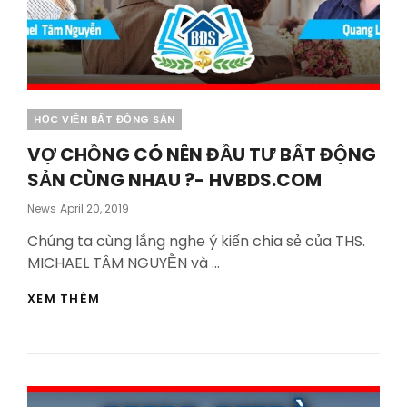
Categories
HỌC VIỆN BẤT ĐỘNG SẢN
VỢ CHỒNG CÓ NÊN ĐẦU TƯ BẤT ĐỘNG
SẢN CÙNG NHAU ?- HVBDS.COM
Posted
News
April 20, 2019
On
Chúng ta cùng lắng nghe ý kiến chia sẻ của THS.
MICHAEL TÂM NGUYỄN và …
VỢ
XEM THÊM
CHỒNG
CÓ
NÊN
ĐẦU
TƯ
BẤT