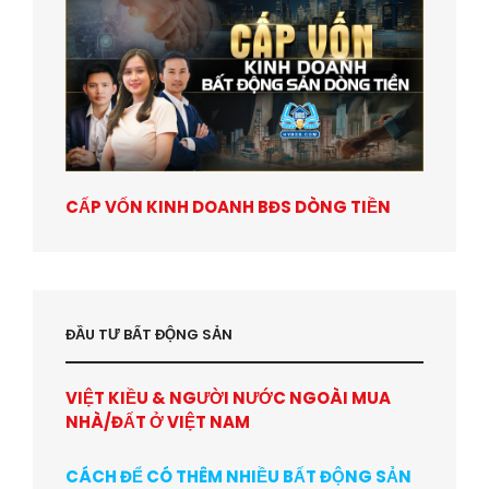
CẤP VỐN KINH DOANH BĐS DÒNG TIỀN
ĐẦU TƯ BẤT ĐỘNG SẢN
VIỆT KIỀU & NGƯỜI NƯỚC NGOÀI MUA
NHÀ/ĐẤT Ở VIỆT NAM
CÁCH ĐỂ CÓ THÊM NHIỀU BẤT ĐỘNG SẢN