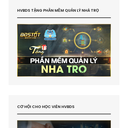
HVBDS TẶNG PHẦN MỀM QUẢN LÝ NHÀ TRỌ
CƠ HỘI CHO HỌC VIÊN HVBDS