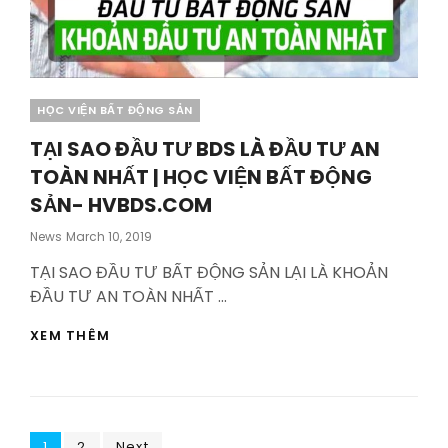
HVBDS.COM
Categories
HỌC VIỆN BẤT ĐỘNG SẢN
TẠI SAO ĐẦU TƯ BDS LÀ ĐẦU TƯ AN
TOÀN NHẤT | HỌC VIỆN BẤT ĐỘNG
SẢN- HVBDS.COM
Posted
News
March 10, 2019
On
TẠI SAO ĐẦU TƯ BẤT ĐỘNG SẢN LẠI LÀ KHOẢN
ĐẦU TƯ AN TOÀN NHẤT …
TẠI
XEM THÊM
SAO
ĐẦU
TƯ
BDS
LÀ
Page
Page
ĐẦU
1
2
Next