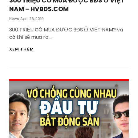
300 TRIỆU CÓ MUA ĐƯỢC BĐS Ở VIỆT
NAM – HVBDS.COM
Posted
News
April 26, 2019
On
300 TRIỆU CÓ MUA ĐƯỢC BĐS Ở VIỆT NAM? và
có thì sẽ mua ra …
300
XEM THÊM
TRIỆU
CÓ
MUA
ĐƯỢC
BĐS
Ở
VIỆT
NAM
–
HVBDS.COM