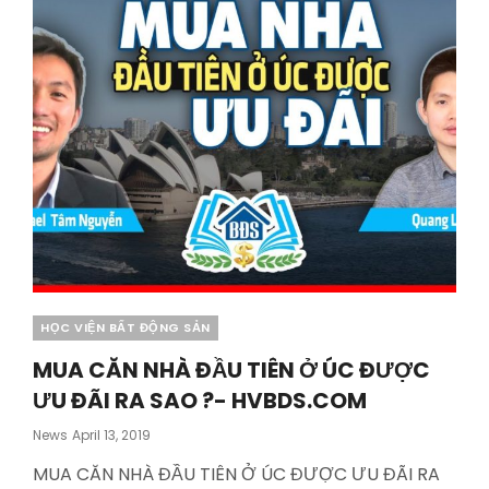
ĐỘNG
SẢN
CÙNG
NHAU
?
-
HVBDS.COM
Categories
HỌC VIỆN BẤT ĐỘNG SẢN
MUA CĂN NHÀ ĐẦU TIÊN Ở ÚC ĐƯỢC
ƯU ĐÃI RA SAO ?- HVBDS.COM
Posted
News
April 13, 2019
On
MUA CĂN NHÀ ĐẦU TIÊN Ở ÚC ĐƯỢC ƯU ĐÃI RA