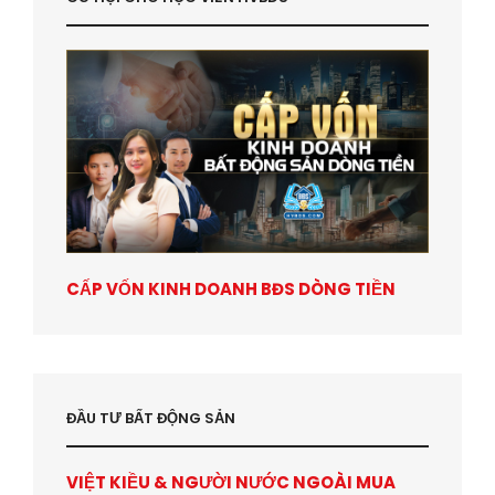
CẤP VỐN KINH DOANH BĐS DÒNG TIỀN
ĐẦU TƯ BẤT ĐỘNG SẢN
VIỆT KIỀU & NGƯỜI NƯỚC NGOÀI MUA