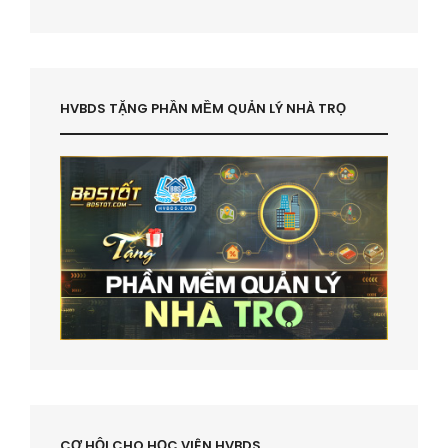
HVBDS TẶNG PHẦN MỀM QUẢN LÝ NHÀ TRỌ
CƠ HỘI CHO HỌC VIÊN HVBDS