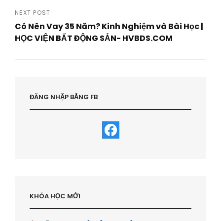
Post
NEXT POST
Có Nên Vay 35 Năm? Kinh Nghiệm và Bài Học |
HỌC VIỆN BẤT ĐỘNG SẢN- HVBDS.COM
Next
Post
ĐĂNG NHẬP BẰNG FB
KHÓA HỌC MỚI