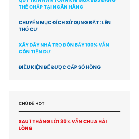
QUY TRÌNH AN TOÀN KHI MUA BĐS ĐANG
THẾ CHẤP TẠI NGÂN HÀNG
CHUYỂN MỤC ĐÍCH SỬ DỤNG ĐẤT : LÊN
THỔ CƯ
XÂY DÃY NHÀ TRỌ ĐÒN BẨY 100% VẪN
CÒN TIỀN DƯ
ĐIỀU KIỆN ĐỂ ĐƯỢC CẤP SỔ HỒNG
CHỦ ĐỂ HOT
SAU 1 THÁNG LỜI 30% VẪN CHƯA HÀI
LÒNG