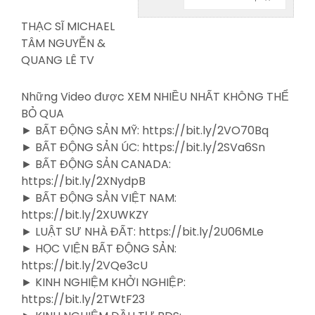
THẠC SĨ MICHAEL
TÂM NGUYỄN &
QUANG LÊ TV
Những Video được XEM NHIỀU NHẤT KHÔNG THỂ
BỎ QUA
► BẤT ĐỘNG SẢN MỸ: https://bit.ly/2VO70Bq
► BẤT ĐỘNG SẢN ÚC: https://bit.ly/2SVa6Sn
► BẤT ĐỘNG SẢN CANADA:
https://bit.ly/2XNydpB
► BẤT ĐỘNG SẢN VIỆT NAM:
https://bit.ly/2XUWKZY
► LUẬT SƯ NHÀ ĐẤT: https://bit.ly/2U06MLe
► HỌC VIỆN BẤT ĐỘNG SẢN:
https://bit.ly/2VQe3cU
► KINH NGHIỆM KHỞI NGHIỆP:
https://bit.ly/2TWtF23