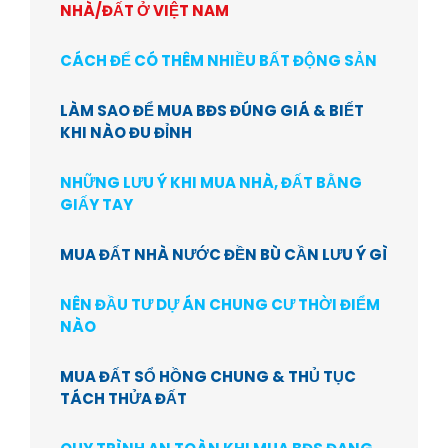
NHÀ/ĐẤT Ở VIỆT NAM
CÁCH ĐỂ CÓ THÊM NHIỀU BẤT ĐỘNG SẢN
LÀM SAO ĐỂ MUA BĐS ĐÚNG GIÁ & BIẾT
KHI NÀO ĐU ĐỈNH
NHỮNG LƯU Ý KHI MUA NHÀ, ĐẤT BẰNG
GIẤY TAY
MUA ĐẤT NHÀ NƯỚC ĐỀN BÙ CẦN LƯU Ý GÌ
NÊN ĐẦU TƯ DỰ ÁN CHUNG CƯ THỜI ĐIỂM
NÀO
MUA ĐẤT SỔ HỒNG CHUNG & THỦ TỤC
TÁCH THỬA ĐẤT