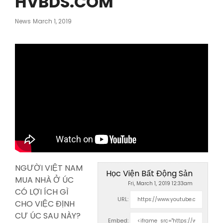
HVBDS.COM
Posted
News
March 1, 2019
On
NGƯỜI VIỆT NAM
Học Viện Bất Động Sản
MUA NHÀ Ở ÚC
Fri, March 1, 2019 12:33am
CÓ LỢI ÍCH GÌ
URL:
CHO VIỆC ĐỊNH
CƯ ÚC SAU NÀY?
Embed: