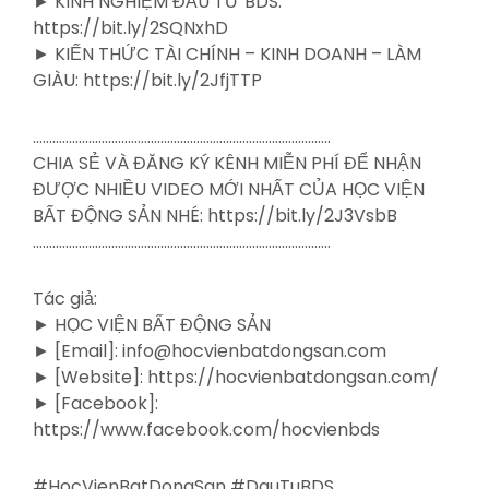
► KINH NGHIỆM ĐẦU TƯ BDS:
https://bit.ly/2SQNxhD
► KIẾN THỨC TÀI CHÍNH – KINH DOANH – LÀM
GIÀU: https://bit.ly/2JfjTTP
……………………………………………………………………………….
CHIA SẺ VÀ ĐĂNG KÝ KÊNH MIỄN PHÍ ĐỂ NHẬN
ĐƯỢC NHIỀU VIDEO MỚI NHẤT CỦA HỌC VIỆN
BẤT ĐỘNG SẢN NHÉ: https://bit.ly/2J3VsbB
……………………………………………………………………………….
Tác giả:
► HỌC VIỆN BẤT ĐỘNG SẢN
► [Email]: info@hocvienbatdongsan.com
► [Website]: https://hocvienbatdongsan.com/
► [Facebook]:
https://www.facebook.com/hocvienbds
#HocVienBatDongSan #DauTuBDS