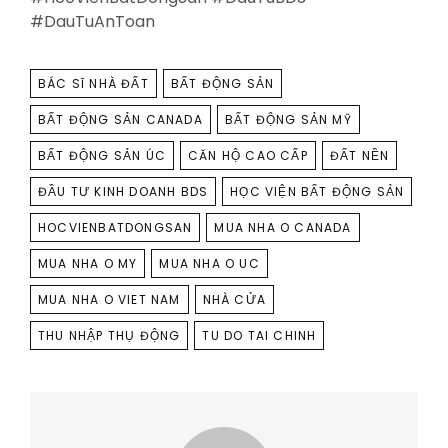
#DauTuAnToan
TAGS
BÁC SĨ NHÀ ĐẤT
BẤT ĐỘNG SẢN
BẤT ĐỘNG SẢN CANADA
BẤT ĐỘNG SẢN MỸ
BẤT ĐỘNG SẢN ÚC
CĂN HỘ CAO CẤP
ĐẤT NỀN
ĐẦU TƯ KINH DOANH BDS
HỌC VIỆN BẤT ĐỘNG SẢN
HOCVIENBATDONGSAN
MUA NHA O CANADA
MUA NHA O MY
MUA NHA O UC
MUA NHA O VIET NAM
NHÀ CỬA
THU NHẬP THỤ ĐỘNG
TU DO TAI CHINH