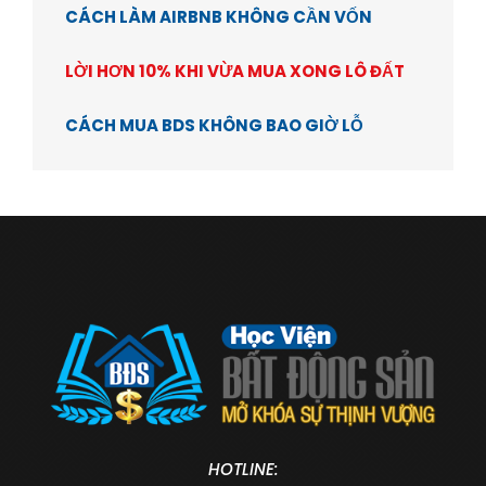
CÁCH LÀM AIRBNB KHÔNG CẦN VỐN
LỜI HƠN 10% KHI VỪA MUA XONG LÔ ĐẤT
CÁCH MUA BDS KHÔNG BAO GIỜ LỖ
HOTLINE: