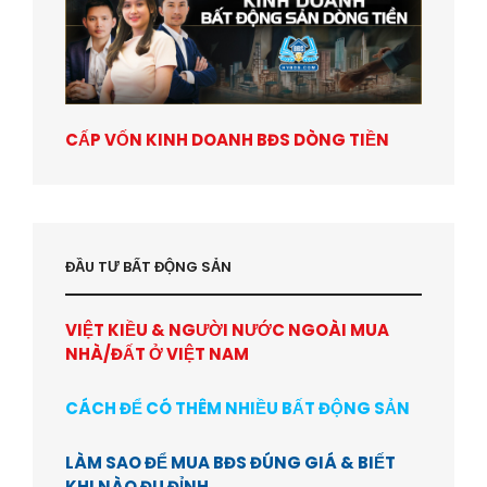
CẤP VỐN KINH DOANH BĐS DÒNG TIỀN
ĐẦU TƯ BẤT ĐỘNG SẢN
VIỆT KIỀU & NGƯỜI NƯỚC NGOÀI MUA
NHÀ/ĐẤT Ở VIỆT NAM
CÁCH ĐỂ CÓ THÊM NHIỀU BẤT ĐỘNG SẢN
LÀM SAO ĐỂ MUA BĐS ĐÚNG GIÁ & BIẾT
KHI NÀO ĐU ĐỈNH