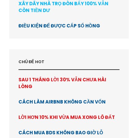
XÂY DÃY NHÀ TRỌ ĐÒN BẨY 100% VẪN
CÒN TIỀN DƯ
ĐIỀU KIỆN ĐỂ ĐƯỢC CẤP SỔ HỒNG
CHỦ ĐỂ HOT
SAU 1 THÁNG LỜI 30% VẪN CHƯA HÀI
LÒNG
CÁCH LÀM AIRBNB KHÔNG CẦN VỐN
LỜI HƠN 10% KHI VỪA MUA XONG LÔ ĐẤT
CÁCH MUA BDS KHÔNG BAO GIỜ LỖ