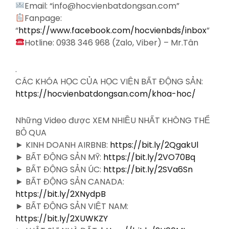
Email: “info@hocvienbatdongsan.com”
Fanpage:
“
https://www.facebook.com/hocvienbds/inbox
”
Hotline: 0938 346 968 (Zalo, Viber) – Mr.Tân
.
CÁC KHÓA HỌC CỦA HỌC VIỆN BẤT ĐỘNG SẢN:
https://hocvienbatdongsan.com/khoa-hoc/
Những Video được XEM NHIỀU NHẤT KHÔNG THỂ
BỎ QUA
► KINH DOANH AIRBNB:
https://bit.ly/2QgakUl
► BẤT ĐỘNG SẢN MỸ:
https://bit.ly/2VO70Bq
► BẤT ĐỘNG SẢN ÚC:
https://bit.ly/2SVa6Sn
► BẤT ĐỘNG SẢN CANADA:
https://bit.ly/2XNydpB
► BẤT ĐỘNG SẢN VIỆT NAM:
https://bit.ly/2XUWKZY