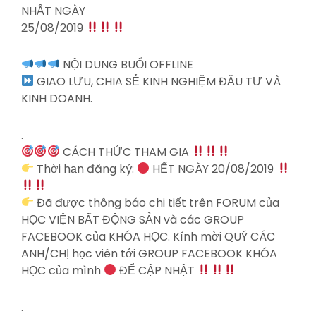
NHẬT NGÀY
25/08/2019
NỘI DUNG BUỔI OFFLINE
GIAO LƯU, CHIA SẺ KINH NGHIỆM ĐẦU TƯ VÀ
KINH DOANH.
.
CÁCH THỨC THAM GIA
Thời hạn đăng ký:
HẾT NGÀY 20/08/2019
Đã được thông báo chi tiết trên FORUM của
HỌC VIỆN BẤT ĐỘNG SẢN và các GROUP
FACEBOOK của KHÓA HỌC. Kính mời QUÝ CÁC
ANH/CHỊ học viên tới GROUP FACEBOOK KHÓA
HỌC của mình
ĐỂ CẬP NHẬT
.