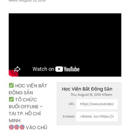
News
August 15, 2019
On
HỌC VIỆN BẤT
Học Viện Bất Động Sản
ĐỘNG SẢN
Thu, August 15, 2019 4:15am
TỔ CHỨC
URL:
BUỔI OFFLINE –
TẠI TP. HỒ CHÍ
Embed:
MINH.
VÀO CHỦ