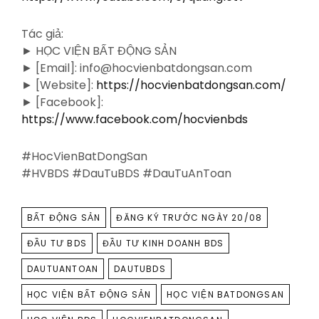
Tác giả:
► HỌC VIỆN BẤT ĐỘNG SẢN
► [Email]: info@hocvienbatdongsan.com
► [Website]:
https://hocvienbatdongsan.com/
► [Facebook]:
https://www.facebook.com/hocvienbds
#HocVienBatDongSan
#HVBDS #DauTuBDS #DauTuAnToan
TAGS
BẤT ĐỘNG SẢN
ĐĂNG KÝ TRƯỚC NGÀY 20/08
ĐẦU TƯ BDS
ĐẦU TƯ KINH DOANH BDS
DAUTUANTOAN
DAUTUBDS
HỌC VIỆN BẤT ĐỘNG SẢN
HỌC VIỆN BATDONGSAN