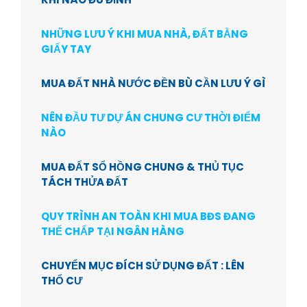
NHỮNG LƯU Ý KHI MUA NHÀ, ĐẤT BẰNG
GIẤY TAY
MUA ĐẤT NHÀ NƯỚC ĐỀN BÙ CẦN LƯU Ý GÌ
NÊN ĐẦU TƯ DỰ ÁN CHUNG CƯ THỜI ĐIỂM
NÀO
MUA ĐẤT SỔ HỒNG CHUNG & THỦ TỤC
TÁCH THỬA ĐẤT
QUY TRÌNH AN TOÀN KHI MUA BĐS ĐANG
THẾ CHẤP TẠI NGÂN HÀNG
CHUYỂN MỤC ĐÍCH SỬ DỤNG ĐẤT : LÊN
THỔ CƯ