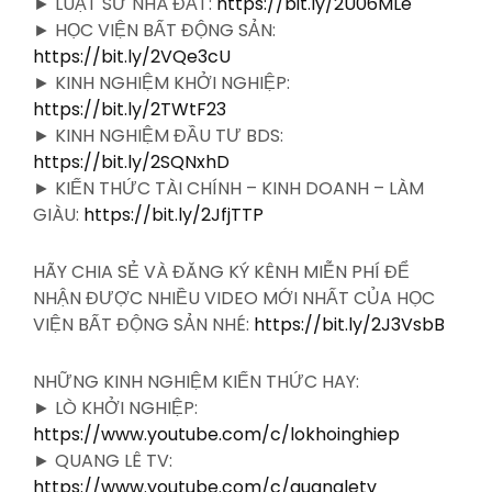
► LUẬT SƯ NHÀ ĐẤT:
https://bit.ly/2U06MLe
► HỌC VIỆN BẤT ĐỘNG SẢN:
https://bit.ly/2VQe3cU
► KINH NGHIỆM KHỞI NGHIỆP:
https://bit.ly/2TWtF23
► KINH NGHIỆM ĐẦU TƯ BDS:
https://bit.ly/2SQNxhD
► KIẾN THỨC TÀI CHÍNH – KINH DOANH – LÀM
GIÀU:
https://bit.ly/2JfjTTP
HÃY CHIA SẺ VÀ ĐĂNG KÝ KÊNH MIỄN PHÍ ĐỂ
NHẬN ĐƯỢC NHIỀU VIDEO MỚI NHẤT CỦA HỌC
VIỆN BẤT ĐỘNG SẢN NHÉ:
https://bit.ly/2J3VsbB
NHỮNG KINH NGHIỆM KIẾN THỨC HAY:
► LÒ KHỞI NGHIỆP:
https://www.youtube.com/c/lokhoinghiep
► QUANG LÊ TV:
https://www.youtube.com/c/quangletv