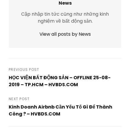
News
Cập nhập tin tức cũng như những kinh
nghiệm về bất động sản.
View all posts by News
Post
PREVIOUS POST
HỌC VIỆN BẤT ĐỘNG SẢN – OFFLINE 25-08-
navigation
2019 – TP.HCM – HVBDS.COM
Previous
Post
NEXT POST
Kinh Doanh Airbnb Cần Yếu Tố Gì Để Thành
Công ? – HVBDS.COM
Next
Post