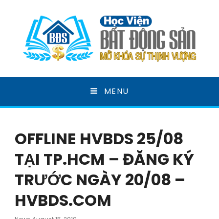
HỌC VIỆN BẤT ĐỘNG
MENU
SẢN
MỞ KHOÁ SỰ THỊNH VƯỢNG
OFFLINE HVBDS 25/08
TẠI TP.HCM – ĐĂNG KÝ
TRƯỚC NGÀY 20/08 –
HVBDS.COM
Posted