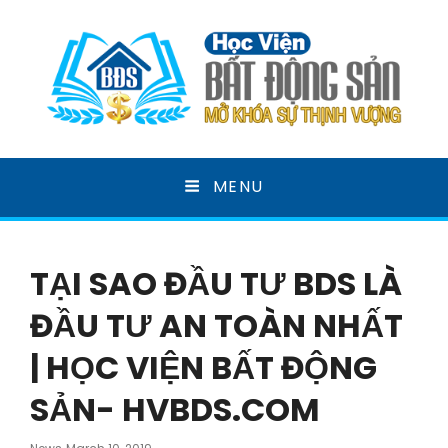
HỌC VIỆN BẤT ĐỘNG
MENU
SẢN
MỞ KHOÁ SỰ THỊNH VƯỢNG
TẠI SAO ĐẦU TƯ BDS LÀ
ĐẦU TƯ AN TOÀN NHẤT
| HỌC VIỆN BẤT ĐỘNG
SẢN- HVBDS.COM
Posted