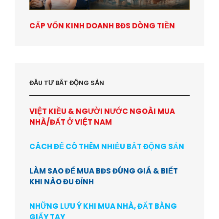
CẤP VỐN KINH DOANH BĐS DÒNG TIỀN
ĐẦU TƯ BẤT ĐỘNG SẢN
VIỆT KIỀU & NGƯỜI NƯỚC NGOÀI MUA
NHÀ/ĐẤT Ở VIỆT NAM
CÁCH ĐỂ CÓ THÊM NHIỀU BẤT ĐỘNG SẢN
LÀM SAO ĐỂ MUA BĐS ĐÚNG GIÁ & BIẾT
KHI NÀO ĐU ĐỈNH
NHỮNG LƯU Ý KHI MUA NHÀ, ĐẤT BẰNG
GIẤY TAY