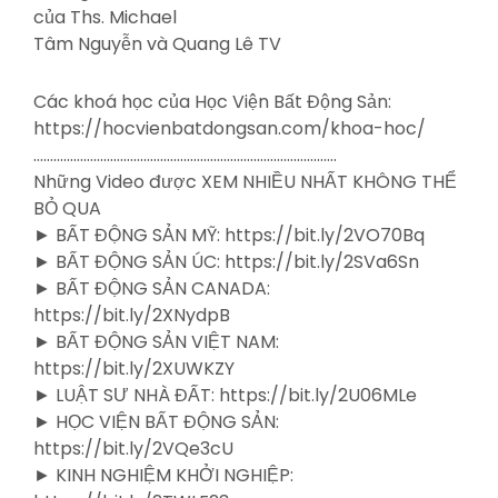
của Ths. Michael
Tâm Nguyễn và Quang Lê TV
Các khoá học của Học Viện Bất Động Sản:
https://hocvienbatdongsan.com/khoa-hoc/
……………………………………………………………………………….
Những Video được XEM NHIỀU NHẤT KHÔNG THỂ
BỎ QUA
► BẤT ĐỘNG SẢN MỸ: https://bit.ly/2VO70Bq
► BẤT ĐỘNG SẢN ÚC: https://bit.ly/2SVa6Sn
► BẤT ĐỘNG SẢN CANADA:
https://bit.ly/2XNydpB
► BẤT ĐỘNG SẢN VIỆT NAM:
https://bit.ly/2XUWKZY
► LUẬT SƯ NHÀ ĐẤT: https://bit.ly/2U06MLe
► HỌC VIỆN BẤT ĐỘNG SẢN:
https://bit.ly/2VQe3cU
► KINH NGHIỆM KHỞI NGHIỆP: