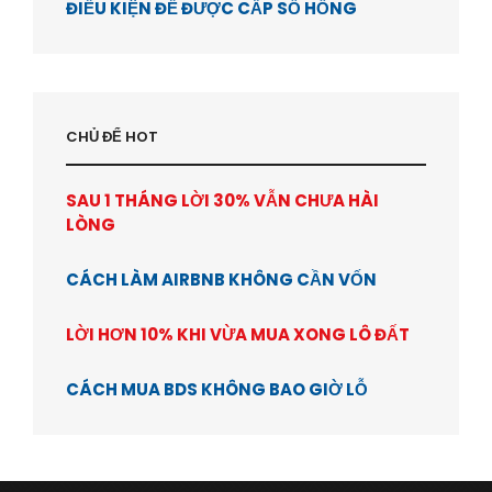
ĐIỀU KIỆN ĐỂ ĐƯỢC CẤP SỔ HỒNG
CHỦ ĐỂ HOT
SAU 1 THÁNG LỜI 30% VẪN CHƯA HÀI
LÒNG
CÁCH LÀM AIRBNB KHÔNG CẦN VỐN
LỜI HƠN 10% KHI VỪA MUA XONG LÔ ĐẤT
CÁCH MUA BDS KHÔNG BAO GIỜ LỖ