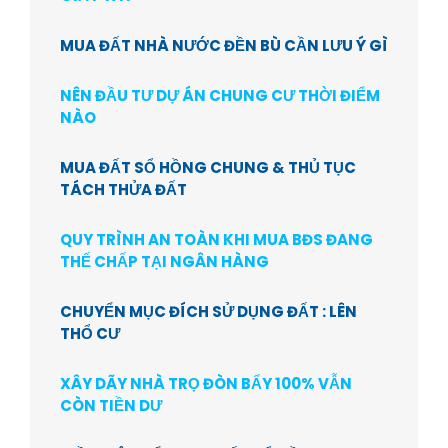
MUA ĐẤT NHÀ NƯỚC ĐỀN BÙ CẦN LƯU Ý GÌ
NÊN ĐẦU TƯ DỰ ÁN CHUNG CƯ THỜI ĐIỂM
NÀO
MUA ĐẤT SỔ HỒNG CHUNG & THỦ TỤC
TÁCH THỬA ĐẤT
QUY TRÌNH AN TOÀN KHI MUA BĐS ĐANG
THẾ CHẤP TẠI NGÂN HÀNG
CHUYỂN MỤC ĐÍCH SỬ DỤNG ĐẤT : LÊN
THỔ CƯ
XÂY DÃY NHÀ TRỌ ĐÒN BẨY 100% VẪN
CÒN TIỀN DƯ