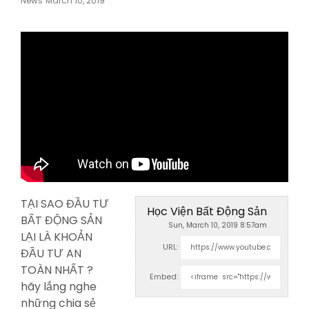
News
March 10, 2019
On
TẠI SAO ĐẦU TƯ
Học Viện Bất Động Sản
BẤT ĐỘNG SẢN
Sun, March 10, 2019 8:57am
LẠI LÀ KHOẢN
URL:
ĐẦU TƯ AN
TOÀN NHẤT ?
Embed:
hãy lắng nghe
những
chia sẻ