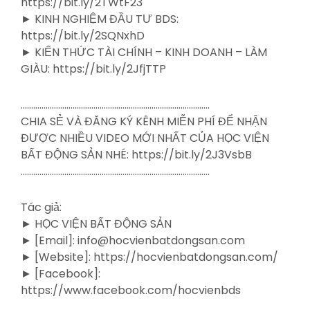
https://bit.ly/2TWtF23
► KINH NGHIỆM ĐẦU TƯ BDS:
https://bit.ly/2SQNxhD
► KIẾN THỨC TÀI CHÍNH – KINH DOANH – LÀM
GIÀU: https://bit.ly/2JfjTTP
……………………………………………………………………………….
CHIA SẺ VÀ ĐĂNG KÝ KÊNH MIỄN PHÍ ĐỂ NHẬN
ĐƯỢC NHIỀU VIDEO MỚI NHẤT CỦA HỌC VIỆN
BẤT ĐỘNG SẢN NHÉ: https://bit.ly/2J3VsbB
……………………………………………………………………………….
Tác giả:
► HỌC VIỆN BẤT ĐỘNG SẢN
► [Email]: info@hocvienbatdongsan.com
► [Website]: https://hocvienbatdongsan.com/
► [Facebook]:
https://www.facebook.com/hocvienbds