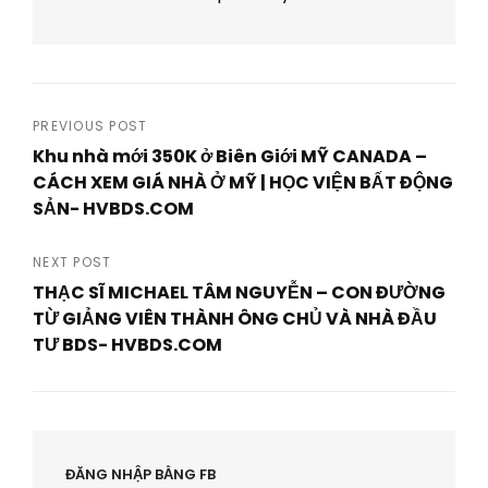
Post
PREVIOUS POST
Khu nhà mới 350K ở Biên Giới MỸ CANADA –
navigation
CÁCH XEM GIÁ NHÀ Ở MỸ | HỌC VIỆN BẤT ĐỘNG
SẢN- HVBDS.COM
Previous
Post
NEXT POST
THẠC SĨ MICHAEL TÂM NGUYỄN – CON ĐƯỜNG
TỪ GIẢNG VIÊN THÀNH ÔNG CHỦ VÀ NHÀ ĐẦU
TƯ BDS- HVBDS.COM
Next
Post
ĐĂNG NHẬP BẰNG FB