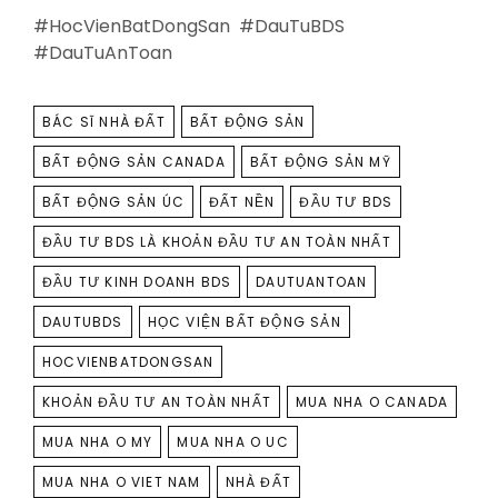
#HocVienBatDongSan #DauTuBDS
#DauTuAnToan
TAGS
BÁC SĨ NHÀ ĐẤT
BẤT ĐỘNG SẢN
BẤT ĐỘNG SẢN CANADA
BẤT ĐỘNG SẢN MỸ
BẤT ĐỘNG SẢN ÚC
ĐẤT NỀN
ĐẦU TƯ BDS
ĐẦU TƯ BDS LÀ KHOẢN ĐẦU TƯ AN TOÀN NHẤT
ĐẦU TƯ KINH DOANH BDS
DAUTUANTOAN
DAUTUBDS
HỌC VIỆN BẤT ĐỘNG SẢN
HOCVIENBATDONGSAN
KHOẢN ĐẦU TƯ AN TOÀN NHẤT
MUA NHA O CANADA
MUA NHA O MY
MUA NHA O UC
MUA NHA O VIET NAM
NHÀ ĐẤT