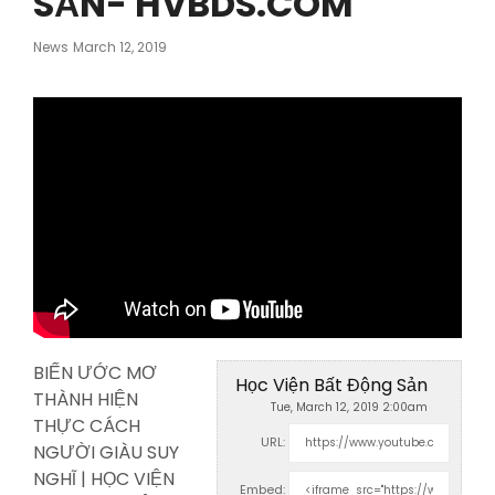
SẢN- HVBDS.COM
Posted
News
March 12, 2019
On
BIẾN ƯỚC MƠ
Học Viện Bất Động Sản
THÀNH HIỆN
Tue, March 12, 2019 2:00am
THỰC CÁCH
URL:
NGƯỜI GIÀU SUY
NGHĨ | HỌC VIỆN
Embed: