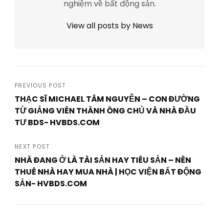
nghiệm về bất động sản.
View all posts by News
Post
PREVIOUS POST
THẠC SĨ MICHAEL TÂM NGUYỄN – CON ĐƯỜNG
navigation
TỪ GIẢNG VIÊN THÀNH ÔNG CHỦ VÀ NHÀ ĐẦU
TƯ BDS- HVBDS.COM
Previous
Post
NEXT POST
NHÀ ĐANG Ở LÀ TÀI SẢN HAY TIÊU SẢN – NÊN
THUÊ NHÀ HAY MUA NHÀ | HỌC VIỆN BẤT ĐỘNG
SẢN- HVBDS.COM
Next
Post