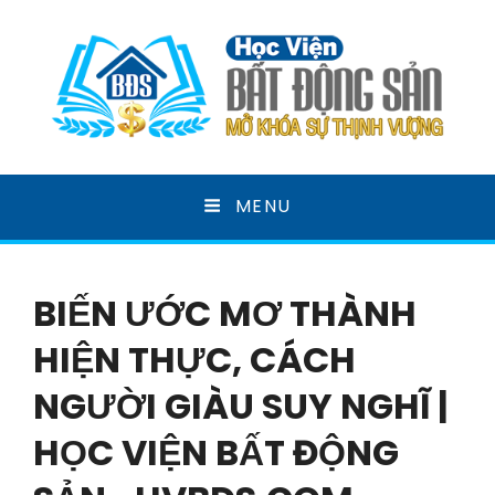
HỌC VIỆN BẤT ĐỘNG
MENU
SẢN
MỞ KHOÁ SỰ THỊNH VƯỢNG
BIẾN ƯỚC MƠ THÀNH
HIỆN THỰC, CÁCH
NGƯỜI GIÀU SUY NGHĨ |
HỌC VIỆN BẤT ĐỘNG