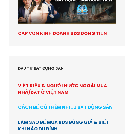
CẤP VỐN KINH DOANH BĐS DÒNG TIỀN
ĐẦU TƯ BẤT ĐỘNG SẢN
VIỆT KIỀU & NGƯỜI NƯỚC NGOÀI MUA
NHÀ/ĐẤT Ở VIỆT NAM
CÁCH ĐỂ CÓ THÊM NHIỀU BẤT ĐỘNG SẢN
LÀM SAO ĐỂ MUA BĐS ĐÚNG GIÁ & BIẾT
KHI NÀO ĐU ĐỈNH