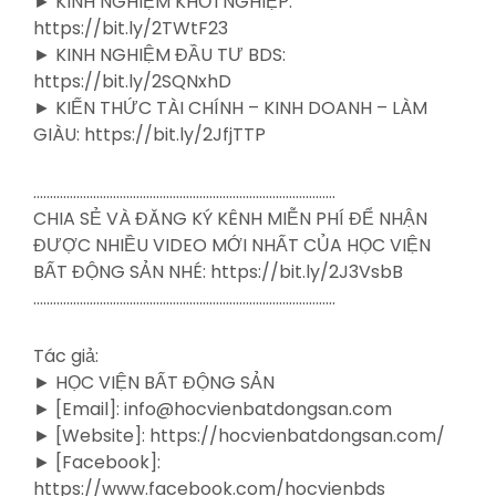
► KINH NGHIỆM KHỞI NGHIỆP:
https://bit.ly/2TWtF23
► KINH NGHIỆM ĐẦU TƯ BDS:
https://bit.ly/2SQNxhD
► KIẾN THỨC TÀI CHÍNH – KINH DOANH – LÀM
GIÀU: https://bit.ly/2JfjTTP
……………………………………………………………………………….
CHIA SẺ VÀ ĐĂNG KÝ KÊNH MIỄN PHÍ ĐỂ NHẬN
ĐƯỢC NHIỀU VIDEO MỚI NHẤT CỦA HỌC VIỆN
BẤT ĐỘNG SẢN NHÉ: https://bit.ly/2J3VsbB
……………………………………………………………………………….
Tác giả:
► HỌC VIỆN BẤT ĐỘNG SẢN
► [Email]: info@hocvienbatdongsan.com
► [Website]: https://hocvienbatdongsan.com/
► [Facebook]:
https://www.facebook.com/hocvienbds