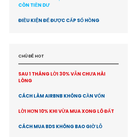
CÒN TIỀN DƯ
ĐIỀU KIỆN ĐỂ ĐƯỢC CẤP SỔ HỒNG
CHỦ ĐỂ HOT
SAU 1 THÁNG LỜI 30% VẪN CHƯA HÀI
LÒNG
CÁCH LÀM AIRBNB KHÔNG CẦN VỐN
LỜI HƠN 10% KHI VỪA MUA XONG LÔ ĐẤT
CÁCH MUA BDS KHÔNG BAO GIỜ LỖ