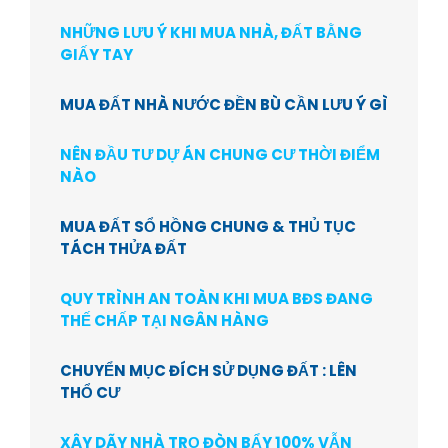
NHỮNG LƯU Ý KHI MUA NHÀ, ĐẤT BẰNG
GIẤY TAY
MUA ĐẤT NHÀ NƯỚC ĐỀN BÙ CẦN LƯU Ý GÌ
NÊN ĐẦU TƯ DỰ ÁN CHUNG CƯ THỜI ĐIỂM
NÀO
MUA ĐẤT SỔ HỒNG CHUNG & THỦ TỤC
TÁCH THỬA ĐẤT
QUY TRÌNH AN TOÀN KHI MUA BĐS ĐANG
THẾ CHẤP TẠI NGÂN HÀNG
CHUYỂN MỤC ĐÍCH SỬ DỤNG ĐẤT : LÊN
THỔ CƯ
XÂY DÃY NHÀ TRỌ ĐÒN BẨY 100% VẪN