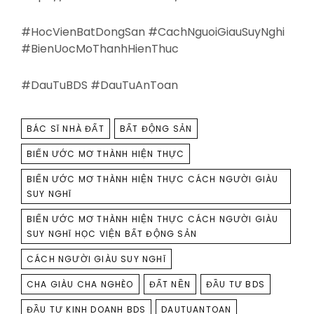
#HocVienBatDongSan #CachNguoiGiauSuyNghi
#BienUocMoThanhHienThuc
#DauTuBDS #DauTuAnToan
TAGS
BÁC SĨ NHÀ ĐẤT
BẤT ĐỘNG SẢN
BIẾN ƯỚC MƠ THÀNH HIỆN THỰC
BIẾN ƯỚC MƠ THÀNH HIỆN THỰC CÁCH NGƯỜI GIÀU
SUY NGHĨ
BIẾN ƯỚC MƠ THÀNH HIỆN THỰC CÁCH NGƯỜI GIÀU
SUY NGHĨ HỌC VIỆN BẤT ĐỘNG SẢN
CÁCH NGƯỜI GIÀU SUY NGHĨ
CHA GIÀU CHA NGHÈO
ĐẤT NỀN
ĐẦU TƯ BDS
ĐẦU TƯ KINH DOANH BDS
DAUTUANTOAN