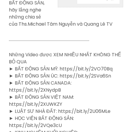
BẤT ĐỘNG SẢN,
hãy lắng nghe
những
chia sẻ
của Ths.Michael Tâm Nguyễn và Quang Lê TV
……………………………………………………………………………….
Những Video được XEM NHIỀU NHẤT KHÔNG THỂ
BỎ QUA
► BẤT ĐỘNG SẢN MỸ: https://bit.ly/2VO70Bq
► BẤT ĐỘNG SẢN ÚC: https://bit.ly/2SVa6Sn
► BẤT ĐỘNG SẢN CANADA:
https://bit.ly/2XNydpB
► BẤT ĐỘNG SẢN VIỆT NAM:
https://bit.ly/2XUWKZY
► LUẬT SƯ NHÀ ĐẤT: https://bit.ly/2U06MLe
► HỌC VIỆN BẤT ĐỘNG SẢN:
https://bit.ly/2VQe3cU