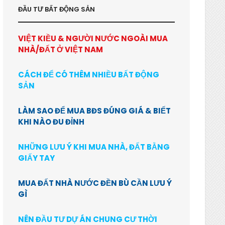
ĐẦU TƯ BẤT ĐỘNG SẢN
VIỆT KIỀU & NGƯỜI NƯỚC NGOÀI MUA
NHÀ/ĐẤT Ở VIỆT NAM
CÁCH ĐỂ CÓ THÊM NHIỀU BẤT ĐỘNG
SẢN
LÀM SAO ĐỂ MUA BĐS ĐÚNG GIÁ & BIẾT
KHI NÀO ĐU ĐỈNH
NHỮNG LƯU Ý KHI MUA NHÀ, ĐẤT BẰNG
GIẤY TAY
MUA ĐẤT NHÀ NƯỚC ĐỀN BÙ CẦN LƯU Ý
GÌ
NÊN ĐẦU TƯ DỰ ÁN CHUNG CƯ THỜI