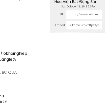
Học Viện Bất Động Sản
Sat, October 12, 2019 3:07pm
URL:
Embed:
/lokhoinghiep
uangletv
Ể BỎ QUA
dpB
WKZY