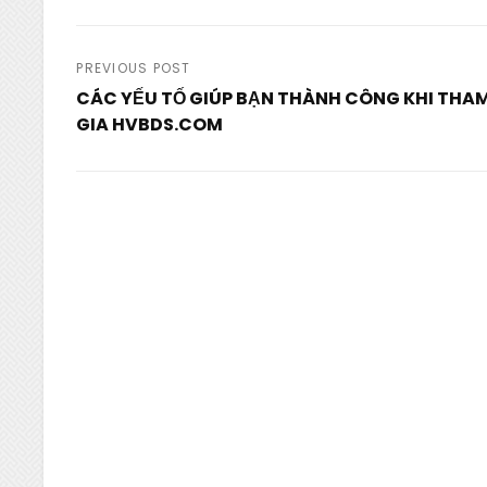
Post
PREVIOUS POST
CÁC YẾU TỐ GIÚP BẠN THÀNH CÔNG KHI THA
navigation
GIA HVBDS.COM
Previous
Post