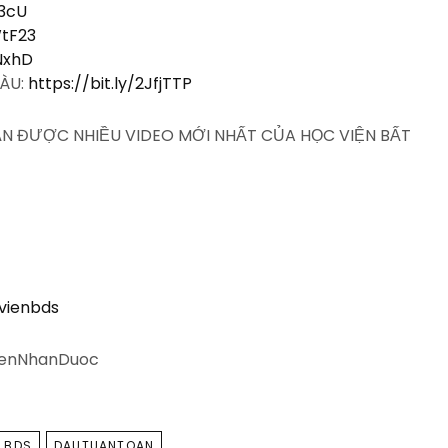
e3cU
WtF23
QNxhD
IÀU:
https://bit.ly/2JfjTTP
HẬN ĐƯỢC NHIỀU VIDEO MỚI NHẤT CỦA HỌC VIỆN BẤT
vienbds
ienNhanDuoc
 BDS
DAUTUANTOAN