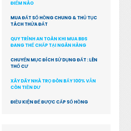
ĐIỂM NÀO
MUA ĐẤT SỔ HỒNG CHUNG & THỦ TỤC
TÁCH THỬA ĐẤT
QUY TRÌNH AN TOÀN KHI MUA BĐS
ĐANG THẾ CHẤP TẠI NGÂN HÀNG
CHUYỂN MỤC ĐÍCH SỬ DỤNG ĐẤT : LÊN
THỔ CƯ
XÂY DÃY NHÀ TRỌ ĐÒN BẨY 100% VẪN
CÒN TIỀN DƯ
ĐIỀU KIỆN ĐỂ ĐƯỢC CẤP SỔ HỒNG