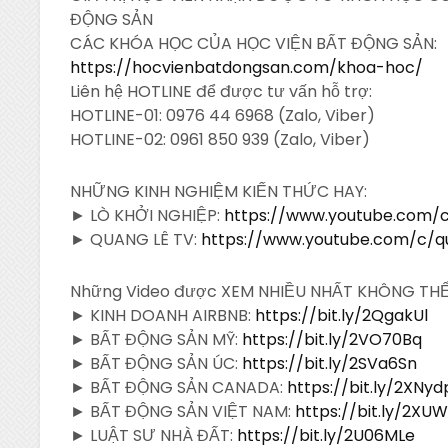
ĐỘNG SẢN
CÁC KHÓA HỌC CỦA HỌC VIỆN
BẤT ĐỘNG SẢN:
https://hocvienbatdongsan.com/khoa-hoc/
Liên hệ HOTLINE để được tư vấn hỗ trợ:
HOTLINE-01: 0976 44 6968 (Zalo, Viber)
HOTLINE-02: 0961 850 939 (Zalo, Viber)
NHỮNG KINH NGHIỆM KIẾN THỨC HAY:
► LÒ KHỞI NGHIỆP:
https://www.youtube.com/c
► QUANG LÊ TV:
https://www.youtube.com/c/q
Những Video được XEM NHIỀU NHẤT KHÔNG TH
► KINH DOANH AIRBNB:
https://bit.ly/2QgakUl
► BẤT ĐỘNG SẢN MỸ:
https://bit.ly/2VO70Bq
► BẤT ĐỘNG SẢN ÚC:
https://bit.ly/2SVa6Sn
► BẤT ĐỘNG SẢN CANADA:
https://bit.ly/2XNy
► BẤT ĐỘNG SẢN VIỆT NAM:
https://bit.ly/2XU
► LUẬT SƯ NHÀ ĐẤT:
https://bit.ly/2U06MLe