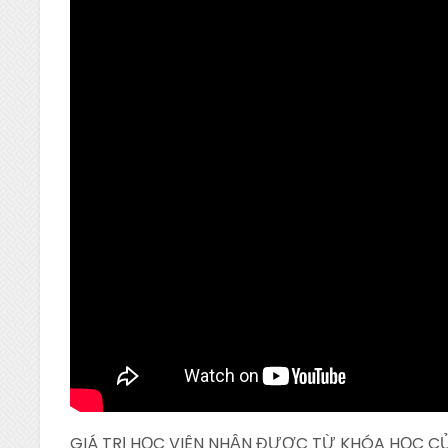
GIÁ TRỊ HỌC VIÊN NHẬN ĐƯỢC TỪ KHÓA HỌC C