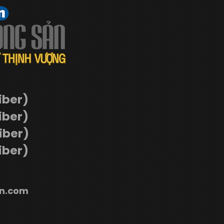
iber)
iber)
Viber)
iber)
n.com