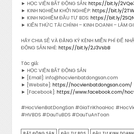
► HỌC VIỆN BẤT ĐỘNG SẢN:
https://bit.ly/2VQ
► KINH NGHIỆM KHỞI NGHIỆP:
https://bit.ly/2T
► KINH NGHIỆM ĐẦU TƯ BDS:
https://bit.ly/2S
► KIẾN THỨC TÀI CHÍNH – KINH DOANH – LÀM G
HÃY CHIA SẺ VÀ ĐĂNG KÝ KÊNH MIỄN PHÍ ĐỂ N
ĐỘNG SẢN NHÉ:
https://bit.ly/2J3VsbB
Tác giả:
► HỌC VIỆN BẤT ĐỘNG SẢN
► [Email]: info@hocvienbatdongsan.com
► [Website]:
https://hocvienbatdongsan.com/
► [Facebook]:
https://www.facebook.com/hoc
#HocVienBatDongSan #GiaTriKhoaHoc #HocV
#HVBDS #DauTuBDS #DauTuAnToan
TAGS
BẤT ĐỘNG SẢN
ĐẦU TƯ BDS
ĐẦU TƯ KINH DOANH