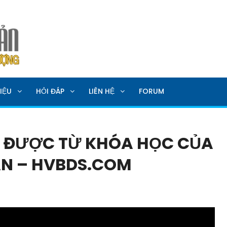
SẢN
IỆU
HỎI ĐÁP
LIÊN HỆ
FORUM
ẬN ĐƯỢC TỪ KHÓA HỌC CỦA
ẢN – HVBDS.COM