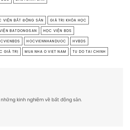
C VIỆN BẤT ĐỘNG SẢN
GIÁ TRỊ KHÓA HỌC
VIỆN BATDONGSAN
HỌC VIỆN BDS
CVIENBDS
HOCVIENNHANDUOC
HVBDS
C GIÁ TRỊ
MUA NHA O VIET NAM
TU DO TAI CHINH
 những kinh nghiệm về bất động sản.