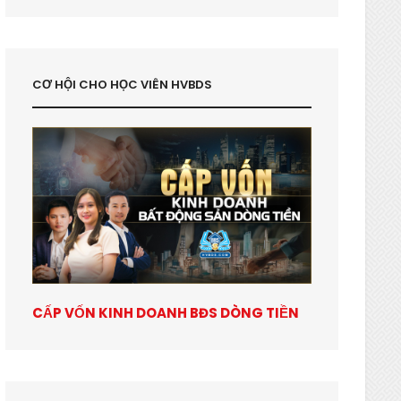
CƠ HỘI CHO HỌC VIÊN HVBDS
CẤP VỐN KINH DOANH BĐS DÒNG TIỀN