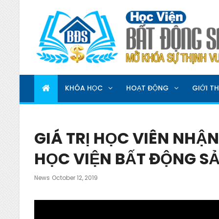
HỌC VIỆN BẤT ĐỘNG 
MỞ KHOÁ SỰ THỊNH VƯỢNG
KHÓA HỌC
HOẠT ĐỘNG
GIỚI TH
GIÁ TRỊ HỌC VIÊN NH
HỌC VIỆN BẤT ĐỘNG S
Posted
News
October 12, 2019
On