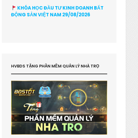
KHÓA HỌC ĐẦU TƯ KINH DOANH BẤT
ĐỘNG SẢN VIỆT NAM 29/08/2026
HVBDS TẶNG PHẦN MỀM QUẢN LÝ NHÀ TRỌ