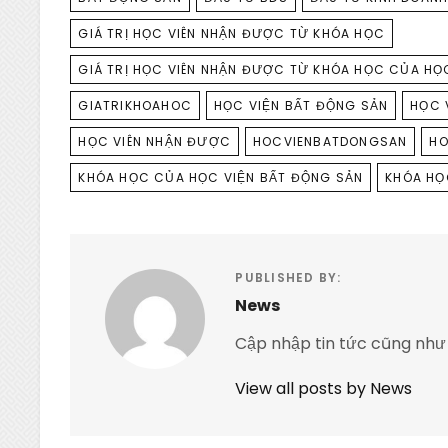
GIÁ TRỊ HỌC VIÊN NHẬN ĐƯỢC TỪ KHÓA HỌC
GIÁ TRỊ HỌC VIÊN NHẬN ĐƯỢC TỪ KHÓA HỌC CỦA HỌ
GIATRIKHOAHOC
HỌC VIỆN BẤT ĐỘNG SẢN
HỌC 
HỌC VIÊN NHẬN ĐƯỢC
HOCVIENBATDONGSAN
HO
KHÓA HỌC CỦA HỌC VIỆN BẤT ĐỘNG SẢN
KHÓA HỌ
PUBLISHED BY:
News
Cập nhập tin tức cũng như
View all posts by News